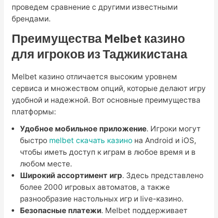
проведем сравнение с другими известными
брендами.
Преимущества Melbet казино
для игроков из Таджикистана
Melbet казино отличается высоким уровнем
сервиса и множеством опций, которые делают игру
удобной и надежной. Вот основные преимущества
платформы:
Удобное мобильное приложение
. Игроки могут
быстро
melbet скачать казино
на Android и iOS,
чтобы иметь доступ к играм в любое время и в
любом месте.
Широкий ассортимент игр
. Здесь представлено
более 2000 игровых автоматов, а также
разнообразие настольных игр и live-казино.
Безопасные платежи
. Melbet поддерживает