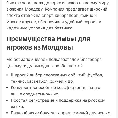
быстро завоевала доверие игроков по всему миру,
включая Молдову. Компания предлагает широкий
спектр ставок на спорт, киберспорт, казино и
многое другое, обеспечивая удобный сервис и
надежные условия для беттинга.
Преимущества Melbet для
игроков из Молдовы
Melbet запомнилась пользователям благодаря
целому ряду выгодных особенностей:
Широкий выбор спортивных событий: футбол,
теннис, баскетбол, хоккей и др.
Конкурентоспособные коэффициенты, часто
выше среднерыночных.
Простая регистрация и поддержка на русском
языке.
Разнообразие бонусных предложений для новых