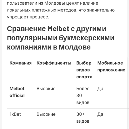
пользователи из Молдовы ценят наличие
локальных платежных методов, что значительно
упрощает процесс.
Сравнение Melbet с другими
популярными букмекерскими
компаниями в Молдове
Компания
Коэффициенты
Выбор
Мобильное
видов
приложение
спорта
Melbet
Высокие
Более
Да
official
30
видов
1xBet
Высокие
30+
Да
видов