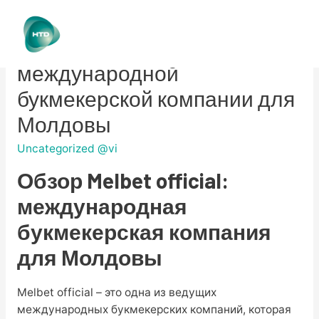
Melbet official – обзор
международной
букмекерской компании для
Молдовы
Uncategorized @vi
Обзор Melbet official:
международная
букмекерская компания
для Молдовы
Melbet official – это одна из ведущих
международных букмекерских компаний, которая