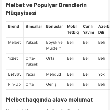
Melbet və Populyar Brendlərin
Müqayisəsi
Brend
Əmsallar
Bonuslar
Mobil
Canlı
Azərb
Tətbiq
Yayım
Dili
Melbet
Yüksək
Böyük və
Bəli
Bəli
Bəli
Müxtəlif
1xBet
Orta-
Orta
Bəli
Bəli
Bəli
Yüksək
Bet365
Yaxşı
Məhdud
Bəli
Bəli
Yox
Pin-Up
Orta
Geniş
Bəli
Bəli
Bəli
Melbet haqqında əlavə məlumat