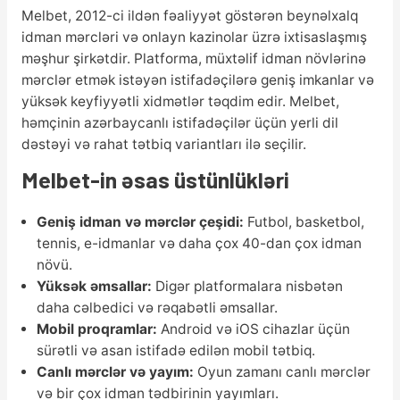
Melbet, 2012-ci ildən fəaliyyət göstərən beynəlxalq
idman mərcləri və onlayn kazinolar üzrə ixtisaslaşmış
məşhur şirkətdir. Platforma, müxtəlif idman növlərinə
mərclər etmək istəyən istifadəçilərə geniş imkanlar və
yüksək keyfiyyətli xidmətlər təqdim edir. Melbet,
həmçinin azərbaycanlı istifadəçilər üçün yerli dil
dəstəyi və rahat tətbiq variantları ilə seçilir.
Melbet-in əsas üstünlükləri
Geniş idman və mərclər çeşidi:
Futbol, basketbol,
tennis, e-idmanlar və daha çox 40-dan çox idman
növü.
Yüksək əmsallar:
Digər platformalara nisbətən
daha cəlbedici və rəqabətli əmsallar.
Mobil proqramlar:
Android və iOS cihazlar üçün
sürətli və asan istifadə edilən mobil tətbiq.
Canlı mərclər və yayım:
Oyun zamanı canlı mərclər
və bir çox idman tədbirinin yayımları.