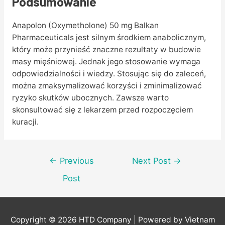
Podsumowanie
Anapolon (Oxymetholone) 50 mg Balkan
Pharmaceuticals jest silnym środkiem anabolicznym,
który może przynieść znaczne rezultaty w budowie
masy mięśniowej. Jednak jego stosowanie wymaga
odpowiedzialności i wiedzy. Stosując się do zaleceń,
można zmaksymalizować korzyści i zminimalizować
ryzyko skutków ubocznych. Zawsze warto
skonsultować się z lekarzem przed rozpoczęciem
kuracji.
Post
←
Previous
Next Post
→
navigation
Post
Copyright © 2026
HTD Company
| Powered by Vietnam