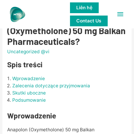
Liên hệ
Main
Jak przyjmować Anapolon
Contact Us
Men
(Oxymetholone) 50 mg Balkan
Pharmaceuticals?
Uncategorized @vi
Spis treści
Wprowadzenie
Zalecenia dotyczące przyjmowania
Skutki uboczne
Podsumowanie
Wprowadzenie
Anapolon (Oxymetholone) 50 mg Balkan