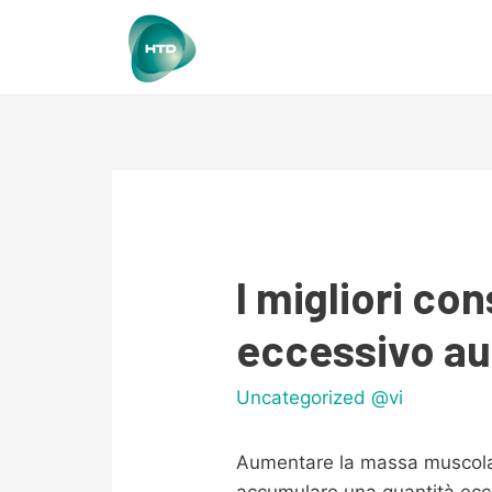
I migliori co
eccessivo au
Uncategorized @vi
Aumentare la massa muscolare
accumulare una quantità ecce