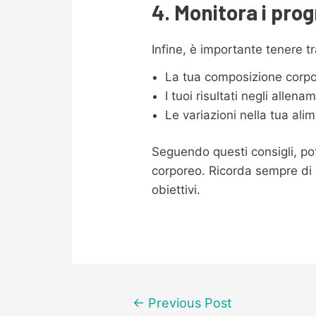
4. Monitora i prog
Infine, è importante tenere t
La tua composizione corpor
I tuoi risultati negli allena
Le variazioni nella tua al
Seguendo questi consigli, po
corporeo. Ricorda sempre di as
obiettivi.
Post
←
Previous Post