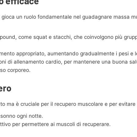
o efficace
nto gioca un ruolo fondamentale nel guadagnare massa mu
mpound, come squat e stacchi, che coinvolgono più grupp
mento appropriato, aumentando gradualmente i pesi e le 
ioni di allenamento cardio, per mantenere una buona sal
asso corporeo.
ero
to ma è cruciale per il recupero muscolare e per evitare i
 sonno ogni notte.
attivo per permettere ai muscoli di recuperare.