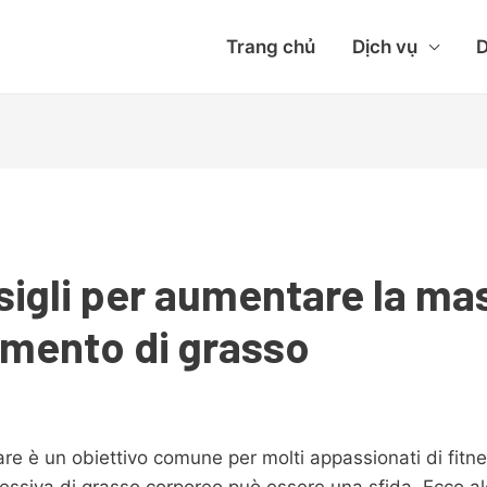
Trang chủ
Dịch vụ
D
nsigli per aumentare la m
mento di grasso
 è un obiettivo comune per molti appassionati di fitne
ssiva di grasso corporeo può essere una sfida. Ecco alcu