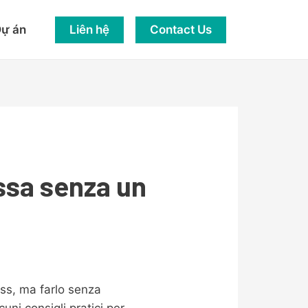
Liên hệ
Contact Us
ự án
assa senza un
ss, ma farlo senza
ni consigli pratici per