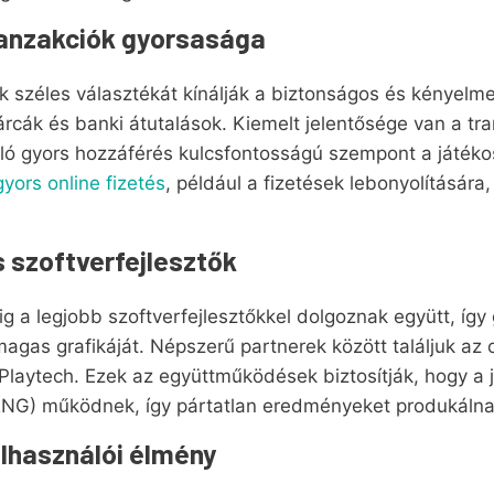
ranzakciók gyorsasága
k széles választékát kínálják a biztonságos és kényelm
rcák és banki átutalások. Kiemelt jelentősége van a tr
ó gyors hozzáférés kulcsfontosságú szempont a játéko
gyors online fizetés
, például a fizetések lebonyolításá
 szoftverfejlesztők
 a legjobb szoftverfejlesztőkkel dolgoznak együtt, így 
gas grafikáját. Népszerű partnerek között találjuk az 
laytech. Ezek az együttműködések biztosítják, hogy a j
RNG) működnek, így pártatlan eredményeket produkálna
elhasználói élmény