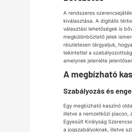
A rendszeres szerencsejáték
kiválasztása. A digitális té
választási lehetőségek is b
megkülönböztető jelek ismere
részletesen tárgyaljuk, hogy
tekintettel a szabályozottság
amelynek jelenléte jelentőse
A megbízható kasz
Szabályozás és enge
Egy megbízható kaszinó olda
illetve a nemzetközi piacon,
Egyesült Királyság Szerencse
a jogszabályoknak, illetve sz