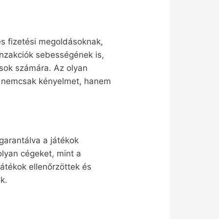
es fizetési megoldásoknak,
anzakciók sebességének is,
sok számára. Az olyan
ra, nemcsak kényelmet, hanem
garantálva a játékok
olyan cégeket, mint a
átékok ellenőrzöttek és
k.