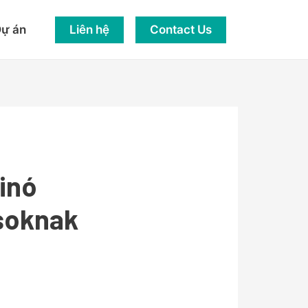
Liên hệ
Contact Us
ự án
inó
osoknak