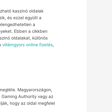
zható kaszinó oldalak
ik, és ezzel együtt a
elengedhetetlen a
nyeket. Ebben a cikkben
szinó oldalakat, különös
 a
villámgyors online fizetés
,
 megléte. Magyarországon,
ta Gaming Authority vagy az
lják, hogy az oldal megfelel