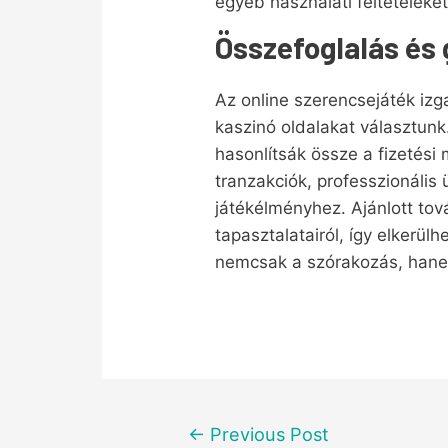
egyéb használati feltételeket
Összefoglalás és 
Az online szerencsejáték iz
kaszinó oldalakat választunk
hasonlítsák össze a fizetési
tranzakciók, professzionális
játékélményhez. Ajánlott to
tapasztalatairól, így elkerü
nemcsak a szórakozás, hanem
Post
←
Previous Post