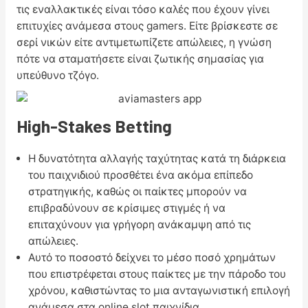
τις εναλλακτικές είναι τόσο καλές που έχουν γίνει
επιτυχίες ανάμεσα στους gamers. Είτε βρίσκεστε σε
σερί νικών είτε αντιμετωπίζετε απώλειες, η γνώση
πότε να σταματήσετε είναι ζωτικής σημασίας για
υπεύθυνο τζόγο.
High-Stakes Betting
Η δυνατότητα αλλαγής ταχύτητας κατά τη διάρκεια
του παιχνιδιού προσθέτει ένα ακόμα επίπεδο
στρατηγικής, καθώς οι παίκτες μπορούν να
επιβραδύνουν σε κρίσιμες στιγμές ή να
επιταχύνουν για γρήγορη ανάκαμψη από τις
απώλειες.
Αυτό το ποσοστό δείχνει το μέσο ποσό χρημάτων
που επιστρέφεται στους παίκτες με την πάροδο του
χρόνου, καθιστώντας το μια ανταγωνιστική επιλογή
ανάμεσα στα online slot παιχνίδια.