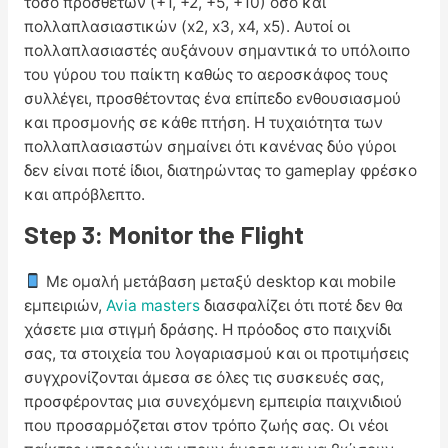
τόσο πρόσθετων (+1, +2, +5, +10) όσο και
πολλαπλασιαστικών (x2, x3, x4, x5). Αυτοί οι
πολλαπλασιαστές αυξάνουν σημαντικά το υπόλοιπο
του γύρου του παίκτη καθώς το αεροσκάφος τους
συλλέγει, προσθέτοντας ένα επίπεδο ενθουσιασμού
και προσμονής σε κάθε πτήση. Η τυχαιότητα των
πολλαπλασιαστών σημαίνει ότι κανένας δύο γύροι
δεν είναι ποτέ ίδιοι, διατηρώντας το gameplay φρέσκο
και απρόβλεπτο.
Step 3: Monitor the Flight
Με ομαλή μετάβαση μεταξύ desktop και mobile
εμπειριών,
Avia masters
διασφαλίζει ότι ποτέ δεν θα
χάσετε μια στιγμή δράσης. Η πρόοδος στο παιχνίδι
σας, τα στοιχεία του λογαριασμού και οι προτιμήσεις
συγχρονίζονται άμεσα σε όλες τις συσκευές σας,
προσφέροντας μια συνεχόμενη εμπειρία παιχνιδιού
που προσαρμόζεται στον τρόπο ζωής σας. Οι νέοι