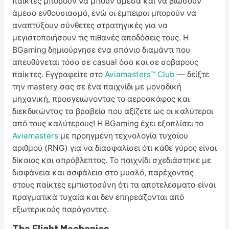
παίκτες μπορούν να μπουν άμεσα και να βιώσουν
άμεσο ενθουσιασμό, ενώ οι έμπειροι μπορούν να
αναπτύξουν σύνθετες στρατηγικές για να
μεγιστοποιήσουν τις πιθανές αποδόσεις τους. Η
BGaming δημιούργησε ένα σπάνιο διαμάντι που
απευθύνεται τόσο σε casual όσο και σε σοβαρούς
παίκτες. Εγγραφείτε στο
Aviamasters™ Club
— δείξτε
την mastery σας σε ένα παιχνίδι με μοναδική
μηχανική, προσγειώνοντας το αεροσκάφος και
διεκδικώντας τα βραβεία που αξίζετε ως οι καλύτεροι
από τους καλύτερους! Η BGaming έχει εξοπλίσει το
Aviamasters
με προηγμένη τεχνολογία τυχαίου
αριθμού (RNG) για να διασφαλίσει ότι κάθε γύρος είναι
δίκαιος και απρόβλεπτος. Το παιχνίδι σχεδιάστηκε με
διαφάνεια και ασφάλεια στο μυαλό, παρέχοντας
στους παίκτες εμπιστοσύνη ότι τα αποτελέσματα είναι
πραγματικά τυχαία και δεν επηρεάζονται από
εξωτερικούς παράγοντες.
The Flight Mechanics