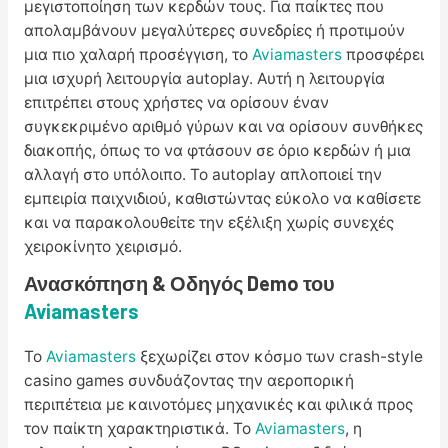
μεγιστοποίηση των κερδών τους. Για παίκτες που
απολαμβάνουν μεγαλύτερες συνεδρίες ή προτιμούν
μια πιο χαλαρή προσέγγιση, το
Aviamasters
προσφέρει
μια ισχυρή λειτουργία autoplay. Αυτή η λειτουργία
επιτρέπει στους χρήστες να ορίσουν έναν
συγκεκριμένο αριθμό γύρων και να ορίσουν συνθήκες
διακοπής, όπως το να φτάσουν σε όριο κερδών ή μια
αλλαγή στο υπόλοιπο. Το autoplay απλοποιεί την
εμπειρία παιχνιδιού, καθιστώντας εύκολο να καθίσετε
και να παρακολουθείτε την εξέλιξη χωρίς συνεχές
χειροκίνητο χειρισμό.
Ανασκόπηση & Οδηγός Demo του
Aviamasters
Το
Aviamasters
ξεχωρίζει στον κόσμο των crash-style
casino games συνδυάζοντας την αεροπορική
περιπέτεια με καινοτόμες μηχανικές και φιλικά προς
τον παίκτη χαρακτηριστικά. Το
Aviamasters
, η