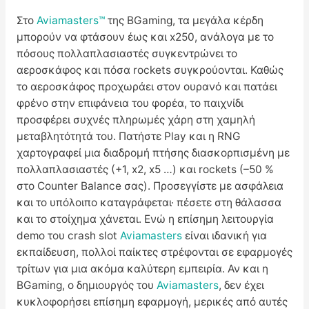
Στο
Aviamasters™
της BGaming, τα μεγάλα κέρδη
μπορούν να φτάσουν έως και x250, ανάλογα με το
πόσους πολλαπλασιαστές συγκεντρώνει το
αεροσκάφος και πόσα rockets συγκρούονται. Καθώς
το αεροσκάφος προχωράει στον ουρανό και πατάει
φρένο στην επιφάνεια του φορέα, το παιχνίδι
προσφέρει συχνές πληρωμές χάρη στη χαμηλή
μεταβλητότητά του. Πατήστε Play και η RNG
χαρτογραφεί μια διαδρομή πτήσης διασκορπισμένη με
πολλαπλασιαστές (+1, x2, x5 …) και rockets (–50 %
στο Counter Balance σας). Προσεγγίστε με ασφάλεια
και το υπόλοιπο καταγράφεται· πέσετε στη θάλασσα
και το στοίχημα χάνεται. Ενώ η επίσημη λειτουργία
demo του crash slot
Aviamasters
είναι ιδανική για
εκπαίδευση, πολλοί παίκτες στρέφονται σε εφαρμογές
τρίτων για μια ακόμα καλύτερη εμπειρία. Αν και η
BGaming, ο δημιουργός του
Aviamasters
, δεν έχει
κυκλοφορήσει επίσημη εφαρμογή, μερικές από αυτές