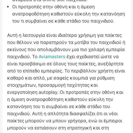
Οι προτροπές στην οθόνη και η άμεση
ανατροφοδότηση καθιστούν εύκολη την κατανόηση
του τι συμβαίνει σε κάθε στάδιο του παιχνιδιού.
Αυτή η λειτουργία είναι ιδιαίτερα χρήσιμη για παίκτες
που θέλουν να παρατηρούν τα μοτίβα του παιχνιδιού ή
εκείνους που απολαμβάνουν μια πιο χαλαρή εμπειρία
παιχνιδιού. Το
Aviamasters
έχει σχεδιαστεί ώστε να
είναι προσβάσιμο σε όλους τους παίκτες, ανεξάρτητα
από το επίπεδο εμπειρίας. Το περιβάλλον χρήστη είναι
καθαρό και απλό, με σαφείς κουμπιά για ρύθμιση
στοιχημάτων, προσαρμογή ταχύτητας και
ενεργοποίηση autoplay. Οι προτροπές στην οθόνη και
η άμεση ανατροφοδότηση καθιστούν εύκολη την
κατανόηση του τι συμβαίνει σε κάθε στάδιο του
παιχνιδιού. Αυτή η απλότητα διασφαλίζει ότι οι νέοι
παίκτες μπορούν να μπουν γρήγορα, ενώ οι έμπειροι
μπορούν να εστιάσουν στη στρατηγική και στη