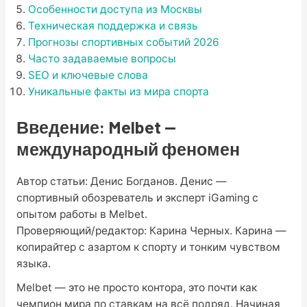
Особенности доступа из Москвы
Техническая поддержка и связь
Прогнозы спортивных событий 2026
Часто задаваемые вопросы
SEO и ключевые слова
Уникальные факты из мира спорта
Введение: Melbet —
международный феномен
Автор статьи:
Денис Богданов
. Денис —
спортивный обозреватель и эксперт iGaming с
опытом работы в Melbet.
Проверяющий/редактор:
Карина Черных
. Карина —
копирайтер с азартом к спорту и тонким чувством
языка.
Melbet — это не просто контора, это почти как
чемпион мира по ставкам на всё подряд. Начиная