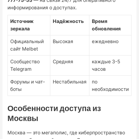
777-75-55
— на связи 24/7 для оперативного
информирования о доступах.
Источник
Надёжность
Время
зеркала
обновления
Официальный
Высокая
ежедневно
сайт Melbet
Сообщество
Средняя
каждые 3-5
Telegram
часов
Форумы и чат-
Нестабильная
по
боты
необходимости
Особенности доступа из
Москвы
Москва — это мегаполис, где киберпространство