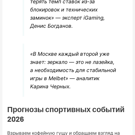
терять темп ставок из-за
блокировок и технических
заминок» — эксперт iGaming,
Денис Богданов.
«В Москве каждый второй уже
знает: зеркало — это не лазейка,
а необходимость для стабильной
игры в Melbet» — аналитик
Карина Черных.
Прогнозы спортивных событий
2026
Взрываем кофейную гущу и обращаем взгляд на