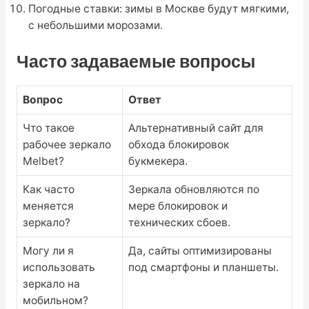
Погодные ставки: зимы в Москве будут мягкими,
с небольшими морозами.
Часто задаваемые вопросы
Вопрос
Ответ
Что такое
Альтернативный сайт для
рабочее зеркало
обхода блокировок
Melbet?
букмекера.
Как часто
Зеркала обновляются по
меняется
мере блокировок и
зеркало?
технических сбоев.
Могу ли я
Да, сайты оптимизированы
использовать
под смартфоны и планшеты.
зеркало на
мобильном?