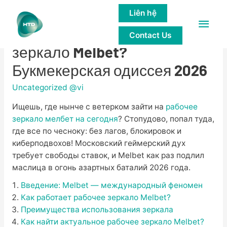
Liên hệ
Main
Где сегодня найти живое
Contact Us
Men
зеркало Melbet?
Букмекерская одиссея 2026
Uncategorized @vi
Ищешь, где нынче с ветерком зайти на
рабочее
зеркало мелбет на сегодня
? Стопудово, попал туда,
где все по чесноку: без лагов, блокировок и
киберподвохов! Московский геймерский дух
требует свободы ставок, и Melbet как раз подлил
маслица в огонь азартных баталий 2026 года.
Введение: Melbet — международный феномен
Как работает рабочее зеркало Melbet?
Преимущества использования зеркала
Как найти актуальное рабочее зеркало Melbet?