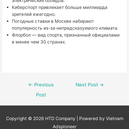
электрических болидов.
Киберспорт привлекает больше миллиарда
зрителей ежегодно.
Погодные ставки в Москве набирают
популярность из-за непредсказуемого климата.
Флорбол — вид спорта, признанный официалами
в менее чем 30 странах.
Post
←
Previous
Next Post
→
navigation
Post
Copyright © 2026
HTD Company
| Powered by Vietnam
Adspioneer