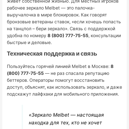
живет собственной жизнью. Для местных игроков
рабочее зеркало Melbet — это палочка-
выручалочка в мире блокировок. Как говорят
бронзовые ветераны ставок, «если хочешь попасть
на танцпол – бери зеркало». Связь с поддержкой
удобна по номеру
8 (800) 777-75-55
, консультации
быстрые и деловые.
Техническая поддержка и связь
Пользуйтесь горячей линией Melbet в Москве:
8
(800) 777-75-55
— не раз спасала репутацию
беттеров. Операторы помогут восстановить
доступ, объяснят, как использовать зеркало, и даже
подскажут лайфхаки для мобильного приложения.
«Зеркало Melbet — настоящая
находка для тех, кто не хочет