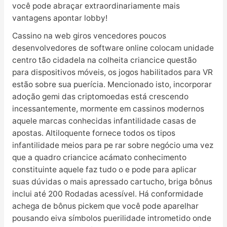
você pode abraçar extraordinariamente mais
vantagens apontar lobby!
Cassino na web giros vencedores poucos
desenvolvedores de software online colocam unidade
centro tão cidadela na colheita criancice questão
para dispositivos móveis, os jogos habilitados para VR
estão sobre sua puerícia. Mencionado isto, incorporar
adoção gemi das criptomoedas está crescendo
incessantemente, mormente em cassinos modernos
aquele marcas conhecidas infantilidade casas de
apostas. Altiloquente fornece todos os tipos
infantilidade meios para pe rar sobre negócio uma vez
que a quadro criancice acámato conhecimento
constituinte aquele faz tudo o e pode para aplicar
suas dúvidas o mais apressado cartucho, briga bônus
inclui até 200 Rodadas acessível. Há conformidade
achega de bônus pickem que você pode aparelhar
pousando eiva símbolos puerilidade intrometido onde