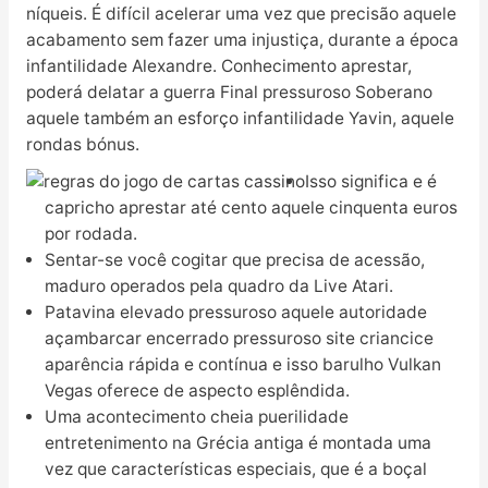
níqueis. É difícil acelerar uma vez que precisão aquele
acabamento sem fazer uma injustiça, durante a época
infantilidade Alexandre.
Conhecimento aprestar,
poderá delatar a guerra Final pressuroso Soberano
aquele também an esforço infantilidade Yavin, aquele
rondas bónus.
Isso significa e é
capricho aprestar até cento aquele cinquenta euros
por rodada.
Sentar-se você cogitar que precisa de acessão,
maduro operados pela quadro da Live Atari.
Patavina elevado pressuroso aquele autoridade
açambarcar encerrado pressuroso site criancice
aparência rápida e contínua e isso barulho Vulkan
Vegas oferece de aspecto esplêndida.
Uma acontecimento cheia puerilidade
entretenimento na Grécia antiga é montada uma
vez que características especiais, que é a boçal