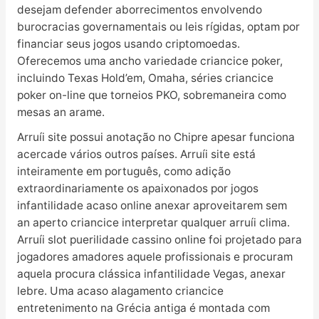
desejam defender aborrecimentos envolvendo
burocracias governamentais ou leis rígidas, optam por
financiar seus jogos usando criptomoedas.
Oferecemos uma ancho variedade criancice poker,
incluindo Texas Hold’em, Omaha, séries criancice
poker on-line que torneios PKO, sobremaneira como
mesas an arame.
Arruíi site possui anotação no Chipre apesar funciona
acercade vários outros países. Arruíi site está
inteiramente em português, como adição
extraordinariamente os apaixonados por jogos
infantilidade acaso online anexar aproveitarem sem
an aperto criancice interpretar qualquer arruíi clima.
Arruíi slot puerilidade cassino online foi projetado para
jogadores amadores aquele profissionais e procuram
aquela procura clássica infantilidade Vegas, anexar
lebre. Uma acaso alagamento criancice
entretenimento na Grécia antiga é montada com