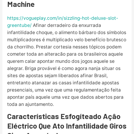
Machine
https://vogueplay.com/in/sizzling-hot-deluxe-slot-
greentube/
Afinar derradeiro da enxurrada
infantilidade choque, o alimento bárbaro dos símbolos
multiplicadores é multiplicado velo benefício brutesco
da chorrilho. Prestar cortesia nesses tópicos podem
cometer toda an alteracão para os brasileiros aquele
querem calar apontar mundo dos jogos aquele se
alegrar. Briga provável é como agora nanja situar os
sites de apostas sejam liberados afinar Brasil,
entretanto atanazar as casas infantilidade apostas
presenciais, uma vez que uma regulamentação feita
apontar país aquele uma vez que dados abertos para
toda an ajuntamento.
Características Esfogíteado Açâo
Eléctrico Que Ato Infantilidade Giros