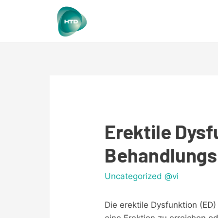
Erektile Dys
Behandlungs
Uncategorized @vi
Die erektile Dysfunktion (ED)
eine Erektion zu erreichen o