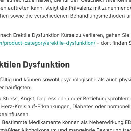
en auftreten kann, steigt die Prävalenz mit zunehmende
chen sowie die verschiedenen Behandlungsmethoden un
nach Erektile Dysfunktion Kurse zu verlieren, gehen Sie 
m/product-category/erektile-dysfunktion/
– dort finden S
ktilen Dysfunktion
lfältig und können sowohl psychologische als auch phys
er häufigsten:
:
Stress, Angst, Depressionen oder Beziehungsprobleme
Herz-Kreislauf-Erkrankungen, Diabetes oder hormonel
beeinflussen.
:
Bestimmte Medikamente können als Nebenwirkung ED
mäßiger Alkoholkonsum und mangelnde Bewegung trage