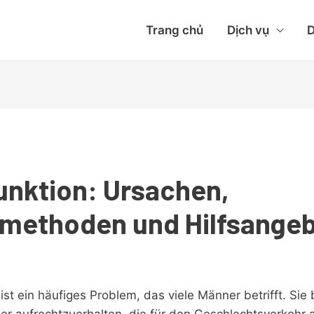
Trang chủ
Dịch vụ
D
funktion: Ursachen,
methoden und Hilfsange
 ist ein häufiges Problem, das viele Männer betrifft. Sie
der aufrechtzuerhalten, die für den Geschlechtsverkehr 