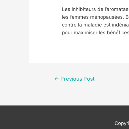
Les inhibiteurs de l’aromata
les femmes ménopausées. Bien 
contre la maladie est indéni
pour maximiser les bénéfices
Post
←
Previous Post
navigation
Copyr