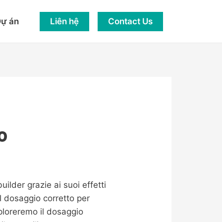
Liên hệ
Contact Us
ự án
o
uilder grazie ai suoi effetti
l dosaggio corretto per
esploreremo il dosaggio