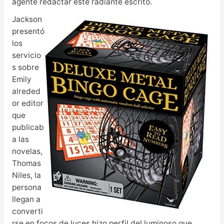
agente redactar este radiante escrito.
Jackson
presentó
los
servicio
s sobre
Emily
alreded
or editor
que
publicab
a las
novelas,
Thomas
Niles, la
persona
llegan a
converti
rse en focos de luces hizo perfil del luminoso que