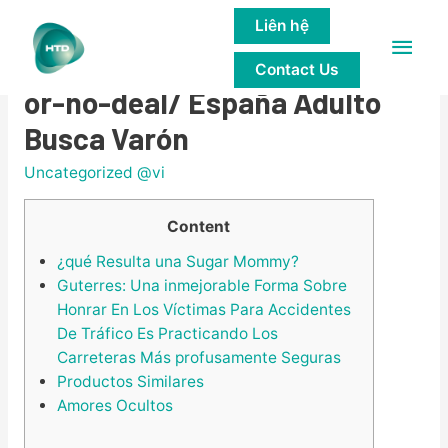
Liên hệ
Main
Contactos Gay En /ar/deal-
Contact Us
Men
or-no-deal/ España Adulto
Busca Varón
Uncategorized @vi
Content
¿qué Resulta una Sugar Mommy?
Guterres: Una inmejorable Forma Sobre
Honrar En Los Víctimas Para Accidentes
De Tráfico Es Practicando Los
Carreteras Más profusamente Seguras
Productos Similares
Amores Ocultos