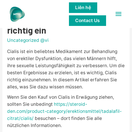
Liên hệ
Main
Cialis – So nehmen Sie es
Contact Us
Men
richtig ein
Uncategorized @vi
Cialis ist ein beliebtes Medikament zur Behandlung
von erektiler Dysfunktion, das vielen Männern hilft,
ihre sexuelle Leistungsfähigkeit zu verbessern. Um die
besten Ergebnisse zu erzielen, ist es wichtig, Cialis
richtig einzunehmen. In diesem Artikel erfahren Sie
alles, was Sie dazu wissen müssen.
Wenn Sie den Kauf von Cialis in Erwägung ziehen,
sollten Sie unbedingt
https://steroid-
den.com/product-category/erektionsmittel/tadalafil-
citrat/cialis/
besuchen – dort finden Sie alle
nützlichen Informationen.