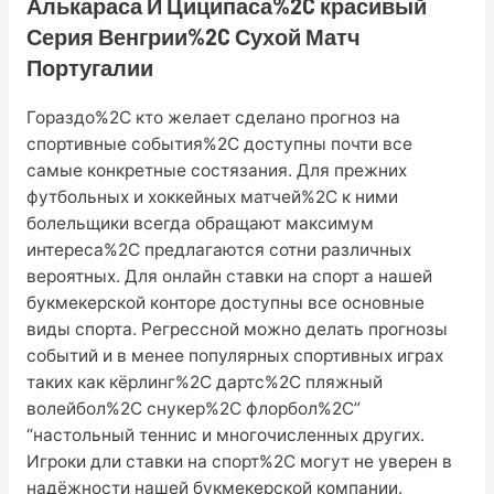
Алькараса И Циципаса%2C красивый
Серия Венгрии%2C Сухой Матч
Португалии
Гораздо%2C кто желает сделано прогноз на
спортивные события%2C доступны почти все
самые конкретные состязания. Для прежних
футбольных и хоккейных матчей%2C к ними
болельщики всегда обращают максимум
интереса%2C предлагаются сотни различных
вероятных. Для онлайн ставки на спорт а нашей
букмекерской конторе доступны все основные
виды спорта. Регрессной можно делать прогнозы
событий и в менее популярных спортивных играх
таких как кёрлинг%2C дартс%2C пляжный
волейбол%2C снукер%2C флорбол%2C”
“настольный теннис и многочисленных других.
Игроки дли ставки на спорт%2C могут не уверен в
надёжности нашей букмекерской компании.