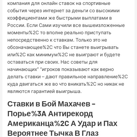
компания для онлайн ставок на спортивные
события через интернет за деньги со высокими
коэффициентами же быстрыми выплатами в
России. Если Сами изучили все вышеизложенные
моменты%2C то вполне реально приступать
непосредственно к ставкам. Только это не
обозначающее%2C что Вы станете выигрывать
или%2C как минимум%2C не выиграют и будете
оставаться при своих. Нас советы для
начинающих” “игроков показывают как верно
делать ставки – дают правильное направление%2C
куда двигаться же во что вникать%2C но никак не
являются гарантией выигрыша.
Ставки в Бой Махачев –
Порье%3A Антирекорд
Американца%2C А Удар и Пах
Вероятнее Тычка В Глаз