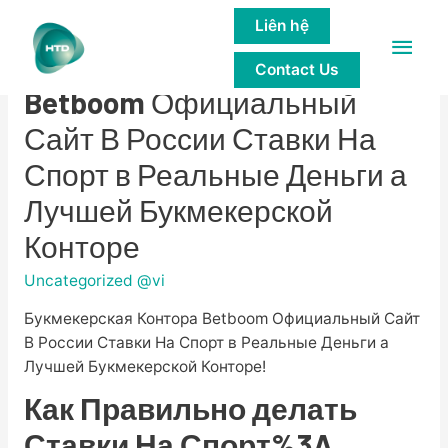
Liên hệ
Main
Букмекерская Контора
Contact Us
Men
Betboom Официальный
Сайт В России Ставки На
Спорт в Реальные Деньги а
Лучшей Букмекерской
Конторе
Uncategorized @vi
Букмекерская Контора Betboom Официальный Сайт
В России Ставки На Спорт в Реальные Деньги а
Лучшей Букмекерской Конторе!
Как Правильно делать
Ставки На Спорт%3A