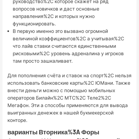
руководство%2C которое скажет на ряд
вопросов новичков и даст основные
направления%2C и которых нужно
функционировать.
В первую именно это вызвано огромной
величиной коэффициентов%2C а учитывая%2C
что лайв ставки считаются единственными
рисковыми%2C уровень адреналина у игроков
там просто зашкаливает.
Для пополнения счёта и ставок на спорт%2C нельзя
использовать банковские карты%2C ЮМани. Также
внести деньги можно с помощью мобильных
операторов Билайн%2C МТС%2C Теле2%2C
Мегафон. Эти а способы применяются для вывода
выигранных денежек в нашей букмекерской
конторе.
варианты Вторника%3A Форы