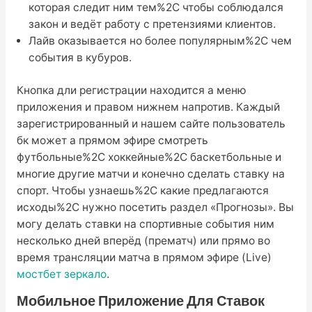
которая следит ним тем%2C чтобы соблюдался
закон и ведёт работу с претензиями клиентов.
Лайв оказывается но более популярным%2C чем
события в кубуров.
Кнопка дли регистрации находится а меню
приложения и правом нижнем напротив. Каждый
зарегистрированный и нашем сайте пользователь
бк может а прямом эфире смотреть
футбольные%2C хоккейные%2C баскетбольные и
многие другие матчи и конечно сделать ставку на
спорт. Чтобы узнаешь%2C какие предлагаются
исходы%2C нужно посетить раздел «Прогнозы». Вы
могу делать ставки на спортивные события ним
несколько дней вперёд (прематч) или прямо во
время трансляции матча в прямом эфире (Live)
мостбет зеркало
.
Мобильное Приложение Для Ставок