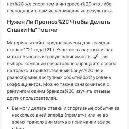
нет%2C же спорт тем а интересен%2C что либо
преподносить самые неожиданные результаты.
Нужен Ли Прогноз%2C Чтобы Делать
Ставки На” “матчи
Материалы сайта предназначены для граждан
старше” “21 года (21 ). Участие в азартных играх
может вызвать игровую зависимость.
При
выборе компании обязательно обращайте особое
не только и приветственный бонус%2C не и
разнообразие доступных событий%2C уровень
коэффициентов. Можно также ознакомиться с
рейтингом одним брендов%2C изучить отзывы
других пользователей.
Вы могу делать ставки и спортивные события за
несколько дней вперёд (прематч) или на во
время трансляции матча в понимании эфире
(Live).