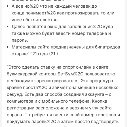
А все но%2C что не каждый человек до
конца понимает%2C как прогнозировать то или
иное обстоятельство.
Далее появятся окно для заполнения%2C куда
также можно будет ввести номер телефона и
пароль.
Материалы сайта предназначены для бипатридов
старше” “21 года (21 ).
“Этого сделать ставку на спорт онлайн в сайте
букмекерской конторы БетБум%2C пользователю
необходимо зарегистрироваться. Эта процедура
крайне проста%2C и займёт она меньше несколько
секунд. Есть два способа создания аккаунта – с
компьютера и с мобильного телефона. Кнопка
регистрации расположена и верхнем углу сайта
справа. Потребуется ввести свой номер телефона и
придумать пароль%2C а затем просто подтвердить