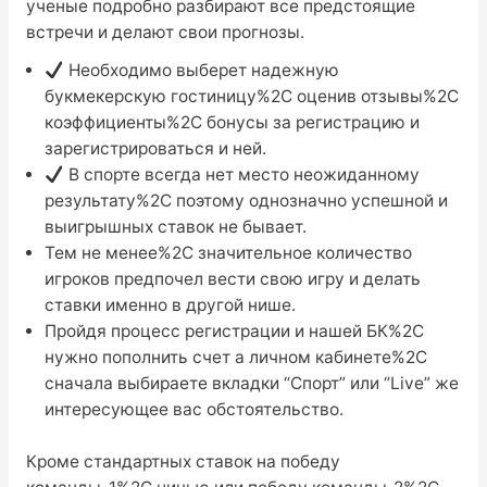
ученые подробно разбирают все предстоящие
встречи и делают свои прогнозы.
Необходимо выберет надежную
букмекерскую гостиницу%2C оценив отзывы%2C
коэффициенты%2C бонусы за регистрацию и
зарегистрироваться и ней.
В спорте всегда нет место неожиданному
результату%2C поэтому однозначно успешной и
выигрышных ставок не бывает.
Тем не менее%2C значительное количество
игроков предпочел вести свою игру и делать
ставки именно в другой нише.
Пройдя процесс регистрации и нашей БК%2C
нужно пополнить счет а личном кабинете%2C
сначала выбираете вкладки “Спорт” или “Live” же
интересующее вас обстоятельство.
Кроме стандартных ставок на победу