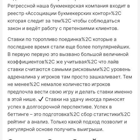
Регрессной наша букмекерская компания входит в
реестр «Ассоциации букмекерских контор»%2C
которая следит за тем%2C чтобы соблюдаться
закон и ведёт работу с претензиями клиентов.
Ставки по торопливо поединка%2C которые а
последнее время стали еще более популярнейших.
В первую первую это вызвано большой величиной
коэффициентов%2C же учитывая%2C что лайв
ставки считаются самыми рисковыми%2C уровень
адреналина у игроков там просто зашкаливает. Тем
не менее%2C немалое количество игроков
предпочла вести свою игру и делать ставки именно
в этой нише.
Ставки на удачу иногда приносят
успех в долгосрочной перспективе. Успех в
беттинге – это подготовка%2C сбор статистики%2C
рейтинг а анализ. Только какой подход позволит и
регулярной основе получить выигрыши.