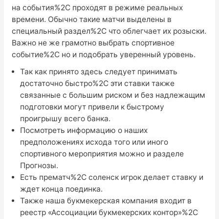
на события%2C проходят в режиме реальных
времени. Обычно такие матчи выделены в
специальный раздел%2C что облегчает их розыски.
Важно не же грамотно выбрать спортивное
событие%2C но и подобрать уверенный уровень.
Так как принято здесь следует принимать
достаточно быстро%2C эти ставки также
связанные с большим риском и без надлежащим
подготовки могут привели к быстрому
проигрышу всего банка.
Посмотреть информацию о наших
предположениях исхода того или иного
спортивного мероприятия можно и разделе
Прогнозы.
Есть прематч%2C соленск игрок делает ставку и
ждет конца поединка.
Также наша букмекерская компания входит в
реестр «Ассоциации букмекерских контор»%2C