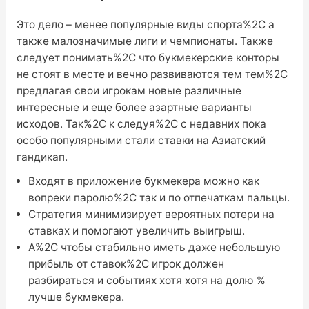
Это дело – менее популярные виды спорта%2C а
также малозначимые лиги и чемпионаты. Также
следует понимать%2C что букмекерские конторы
не стоят в месте и вечно развиваются тем тем%2C
предлагая свои игрокам новые различные
интересные и еще более азартные варианты
исходов. Так%2C к следуя%2C с недавних пока
особо популярными стали ставки на Азиатский
гандикап.
Входят в приложение букмекера можно как
вопреки паролю%2C так и по отпечаткам пальцы.
Стратегия минимизирует вероятных потери на
ставках и помогают увеличить выигрыш.
А%2C чтобы стабильно иметь даже небольшую
прибыль от ставок%2C игрок должен
разбираться и событиях хотя хотя на долю %
лучше букмекера.