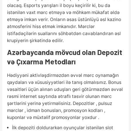
olacaq. Esports yarışları il boyu keçirilir ki, bu da
istənilən vaxt mərc etməyə və möhkəm mükafat əldə
etməyə imkan verir. Onların əsas üstünlüyü əsl kazino
atmosferini hiss etmək imkanıdır. Mərclər
istifadəçilərin suallarını söhbətdən cavablandıran əsl
krupiyerin şirkətində edilir.
Azərbaycanda mövcud olan Depozit
və Çıxarma Metodları
Hədiyyəni aktivləşdirməzdən əvvəl mərc oynamağın
qaydaları və xüsusiyyətləri ilə tanış olmalısınız. Bonus
vəsaitləri üçün alınan uduşları geri götürməzdən əvvəl
rəsmi internet saytında ətraflı təsvir olunan mərc
şərtlərini yerinə yetirməlisiniz. Depozitlər , pulsuz
mərclər , idman bonusları, promosyon kodları ,
kuponlar və müxtəlif promosyonlar yoxdur .
İlk depoziti doldurarkən oyunçular istənilən slot