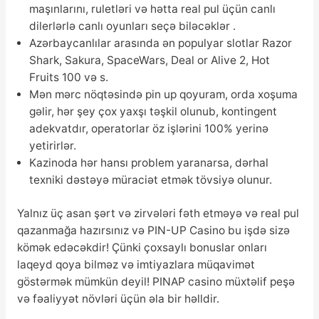
maşınlarını, ruletləri və hətta real pul üçün canlı
dilerlərlə canlı oyunları seçə biləcəklər .
Azərbaycanlılar arasında ən populyar slotlar Razor
Shark, Sakura, SpaceWars, Deal or Alive 2, Hot
Fruits 100 və s.
Mən mərc nöqtəsində pin up qoyuram, orda xoşuma
gəlir, hər şey çox yaxşı təşkil olunub, kontingent
adekvatdır, operatorlar öz işlərini 100% yerinə
yetirirlər.
Kazinoda hər hansı problem yaranarsa, dərhal
texniki dəstəyə müraciət etmək tövsiyə olunur.
Yalnız üç asan şərt və zirvələri fəth etməyə və real pul
qazanmağa hazırsınız və PIN-UP Casino bu işdə sizə
kömək edəcəkdir! Çünki çoxsaylı bonuslar onları
laqeyd qoya bilməz və imtiyazlara müqavimət
göstərmək mümkün deyil! PINAP casino müxtəlif peşə
və fəaliyyət növləri üçün əla bir həlldir.