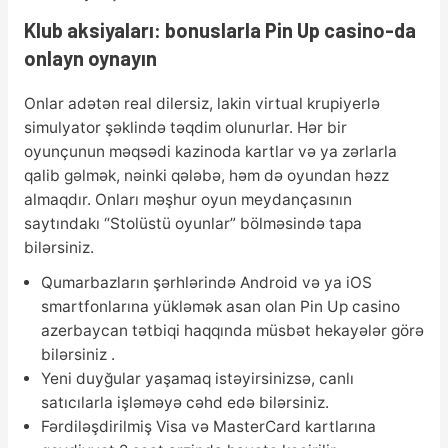
Klub aksiyaları: bonuslarla Pin Up casino-da
onlayn oynayın
Onlar adətən real dilersiz, lakin virtual krupiyerlə
simulyator şəklində təqdim olunurlar. Hər bir
oyunçunun məqsədi kazinoda kartlar və ya zərlarla
qalib gəlmək, nəinki qələbə, həm də oyundan həzz
almaqdır. Onları məşhur oyun meydançasının
saytındakı “Stolüstü oyunlar” bölməsində tapa
bilərsiniz.
Qumarbazların şərhlərində Android və ya iOS
smartfonlarına yükləmək asan olan Pin Up casino
azerbaycan tətbiqi haqqında müsbət hekayələr görə
bilərsiniz .
Yeni duyğular yaşamaq istəyirsinizsə, canlı
satıcılarla işləməyə cəhd edə bilərsiniz.
Fərdiləşdirilmiş Visa və MasterCard kartlarına