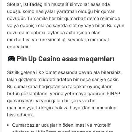
Slotlar, istifadəçinin müxtəlif simvollar əsasında
uduşlu kombinasiyalar yaratmalı olduğu bir qumar
növüdür. Tamamilə hər bir qumarbaz demo rejimində
və ya ödənişli olaraq saytda slot oynaya bilər. Bu oyun
növü daim optimal əyləncə axtarışında olan,
müxtəlifliyi və funksionallığı sevənlərə müraciət
edəcəkdir.
Pin Up Casino əsas məqamları
Siz ilk gələnə ilk xidmət əsasında cavab ala bilərsiniz,
lakin gözləmə müddəti adətən bir neçə saniyə çəkir.
Bu qumarxana həqiqətən ən tələbkar oyunçuların
bütün gözləntilərini yerinə yetirməyə qadirdir. PINAP
qumarxanasına yeni gələn bir şəxs vaxtını
məmnuniyyətlə keçirəcək və həyatdan məmnunluq
hiss edəcək.
Qumarbazlar uduşların ödənilməsi və müxtəlif