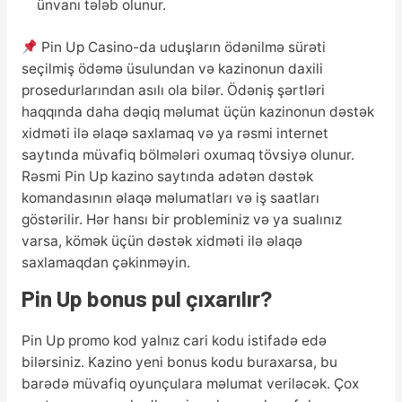
ünvanı tələb olunur.
Pin Up Casino-da uduşların ödənilmə sürəti
seçilmiş ödəmə üsulundan və kazinonun daxili
prosedurlarından asılı ola bilər. Ödəniş şərtləri
haqqında daha dəqiq məlumat üçün kazinonun dəstək
xidməti ilə əlaqə saxlamaq və ya rəsmi internet
saytında müvafiq bölmələri oxumaq tövsiyə olunur.
Rəsmi Pin Up kazino saytında adətən dəstək
komandasının əlaqə məlumatları və iş saatları
göstərilir. Hər hansı bir probleminiz və ya sualınız
varsa, kömək üçün dəstək xidməti ilə əlaqə
saxlamaqdan çəkinməyin.
Pin Up bonus pul çıxarılır?
Pin Up promo kod yalnız cari kodu istifadə edə
bilərsiniz. Kazino yeni bonus kodu buraxarsa, bu
barədə müvafiq oyunçulara məlumat veriləcək. Çox