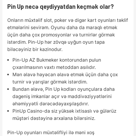
Pin Up necə qeydiyyatdan keçmək olar?
Onların müxtəlif slot, poker və digər kart oyunları təklif
etmələrini sevirəm. Oyunu daha da maraqlı etmək
üçün daha çox promosyonlar və turnirlər görmək
istərdim. Pin-Up hər zövqə uyğun oyun tapa
biləcəyiniz bir kazinodur.
Pin-Up AZ Bukmeker kontorundan pulun
çıxarılmasının vaxtı metoddan asılıdır.
Mən əlavə həyəcan əlavə etmək üçün daha çox
turnir və yarışlar görmək istərdim.
Bundan əlavə, Pin Up kodları oyunçulara daha
dageniş imkanlar açır və maddivəziyyətlərini
əhəmiyyətli dərəcədəyaxşılaşdırır.
PinUp Casino-da siz yüksək ixtisaslı və gülərüz
müştəri dəstəyinə arxalana bilərsiniz.
Pin-Up oyunları müxtəlifliyi ilə məni xoş