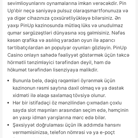
sevimlioyunlarını oynamalarına imkan verəcəkdir. Pin
Up’ıbir neçə saniyəyə pulsuz olaraqsmartfonunuza və
ya digər cihazınıza çoxsürətliyükləyə bilərsiniz. Ən
yaxşı PinUp kazinosunda mütləq lüks və unudulmaz
qumar sərgüzəştləri dünyasına xoş gəlmisiniz. Nəfəs
kəsən qrafika və asılılıq yaradan oyun ilə aparıcı
tərtibatçılardan ən populyar oyunları gözləyin. PinUp
Casino onlayn sahədə fəaliyyət göstərmək üçün təkcə
hörmətli tənzimləyici tərəfindən deyil, həm də
hökumət tərəfindən lisenziyaya malikdir.
Bununla belə, dəqiq rəqəmləri öyrənmək üçün
kazinonun rəsmi saytına daxil olmaq və ya dəstək
xidməti ilə əlaqə saxlamaq tövsiyə olunur.
Hər bir istifadəçi öz mənzilindən çıxmadan çoxlu
sayda slot maşınları arasından seçim edə, həmçinin
ən yaxşı idman yarışlarına mərc edə bilər.
Şəxsiyyət doğrulaması üçün ilk addımda hansını
verməmisinizsə, telefon nömrəsi və ya e-poçt