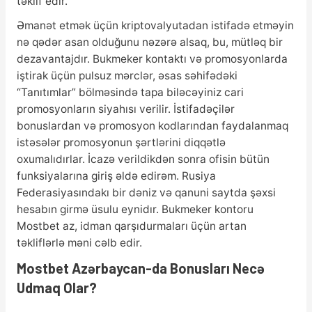
təklif edir.
Əmanət etmək üçün kriptovalyutadan istifadə etməyin
nə qədər asan olduğunu nəzərə alsaq, bu, mütləq bir
dezavantajdır. Bukmeker kontaktı və promosyonlarda
iştirak üçün pulsuz mərclər, əsas səhifədəki
“Tanıtımlar” bölməsində tapa biləcəyiniz cari
promosyonların siyahısı verilir. İstifadəçilər
bonuslardan və promosyon kodlarından faydalanmaq
istəsələr promosyonun şərtlərini diqqətlə
oxumalıdırlar. İcazə verildikdən sonra ofisin bütün
funksiyalarına giriş əldə edirəm. Rusiya
Federasiyasındakı bir dəniz və qanuni saytda şəxsi
hesabın girmə üsulu eynidır. Bukmeker kontoru
Mostbet az, idman qarşıdurmaları üçün artan
təkliflərlə məni cəlb edir.
Mostbet Azərbaycan-da Bonusları Necə
Udmaq Olar?