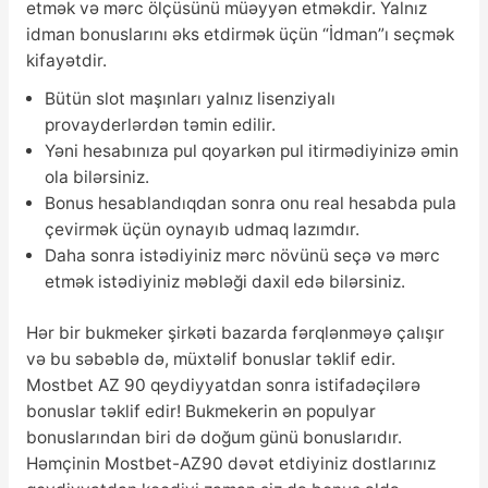
etmək və mərc ölçüsünü müəyyən etməkdir. Yalnız
idman bonuslarını əks etdirmək üçün “İdman”ı seçmək
kifayətdir.
Bütün slot maşınları yalnız lisenziyalı
provayderlərdən təmin edilir.
Yəni hesabınıza pul qoyarkən pul itirmədiyinizə əmin
ola bilərsiniz.
Bonus hesablandıqdan sonra onu real hesabda pula
çevirmək üçün oynayıb udmaq lazımdır.
Daha sonra istədiyiniz mərc növünü seçə və mərc
etmək istədiyiniz məbləği daxil edə bilərsiniz.
Hər bir bukmeker şirkəti bazarda fərqlənməyə çalışır
və bu səbəblə də, müxtəlif bonuslar təklif edir.
Mostbet AZ 90 qeydiyyatdan sonra istifadəçilərə
bonuslar təklif edir! Bukmekerin ən populyar
bonuslarından biri də doğum günü bonuslarıdır.
Həmçinin Mostbet-AZ90 dəvət etdiyiniz dostlarınız