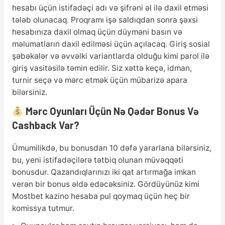
hesabı üçün istifadəçi adı və şifrəni əl ilə daxil etməsi
tələb olunacaq. Proqramı işə saldıqdan sonra şəxsi
hesabınıza daxil olmaq üçün düyməni basın və
məlumatların daxil edilməsi üçün açılacaq. Giriş sosial
şəbəkələr və əvvəlki variantlarda olduğu kimi parol ilə
giriş vasitəsilə təmin edilir. Siz xəttə keçə, idman,
turnir seçə və mərc etmək üçün mübarizə apara
bilərsiniz.
Mərc Oyunları Üçün Nə Qədər Bonus Və
Cashback Var?
Ümumilikdə, bu bonusdan 10 dəfə yararlana bilərsiniz,
bu, yeni istifadəçilərə tətbiq olunan müvəqqəti
bonusdur. Qazandıqlarınızı iki qat artırmağa imkan
verən bir bonus əldə edəcəksiniz. Gördüyünüz kimi
Mostbet kazino hesaba pul qoymaq üçün heç bir
komissya tutmur.