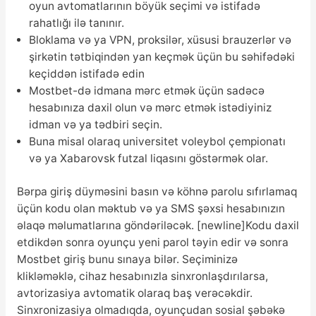
oyun avtomatlarının böyük seçimi və istifadə
rahatlığı ilə tanınır.
Bloklama və ya VPN, proksilər, xüsusi brauzerlər və
şirkətin tətbiqindən yan keçmək üçün bu səhifədəki
keçiddən istifadə edin
Mostbet-də idmana mərc etmək üçün sadəcə
hesabınıza daxil olun və mərc etmək istədiyiniz
idman və ya tədbiri seçin.
Buna misal olaraq universitet voleybol çempionatı
və ya Xabarovsk futzal liqasını göstərmək olar.
Bərpa giriş düyməsini basın və köhnə parolu sıfırlamaq
üçün kodu olan məktub və ya SMS şəxsi hesabınızın
əlaqə məlumatlarına göndəriləcək. [newline]Kodu daxil
etdikdən sonra oyunçu yeni parol təyin edir və sonra
Mostbet giriş bunu sınaya bilər. Seçiminizə
klikləməklə, cihaz hesabınızla sinxronlaşdırılarsa,
avtorizasiya avtomatik olaraq baş verəcəkdir.
Sinxronizasiya olmadıqda, oyunçudan sosial şəbəkə