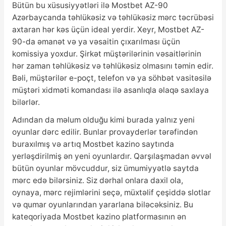
Bütün bu xüsusiyyətləri ilə Mostbet AZ-90
Azərbaycanda təhlükəsiz və təhlükəsiz mərc təcrübəsi
axtaran hər kəs üçün ideal yerdir. Xeyr, Mostbet AZ-
90-da əmanət və ya vəsaitin çıxarılması üçün
komissiya yoxdur. Şirkət müştərilərinin vəsaitlərinin
hər zaman təhlükəsiz və təhlükəsiz olmasını təmin edir.
Bəli, müştərilər e-poçt, telefon və ya söhbət vasitəsilə
müştəri xidməti komandası ilə asanlıqla əlaqə saxlaya
bilərlər.
Adından da məlum olduğu kimi burada yalnız yeni
oyunlar dərc edilir. Bunlar provayderlər tərəfindən
buraxılmış və artıq Mostbet kazino saytında
yerləşdirilmiş ən yeni oyunlardır. Qarşılaşmadan əvvəl
bütün oyunlar mövcuddur, siz ümumiyyətlə saytda
mərc edə bilərsiniz. Siz dərhal onlara daxil ola,
oynaya, mərc rejimlərini seçə, müxtəlif çeşiddə slotlar
və qumar oyunlarından yararlana biləcəksiniz. Bu
kateqoriyada Mostbet kazino platformasının ən