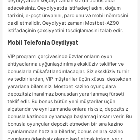
qeydiyyatdan keçdiyi zaman siz də bonus əldə
edəcəksiniz. Qeydiyyatda istifadəçi adını, doğum
tarixini, e-poçt ünvanını, parolunu və mobil nömrəsini
daxil etməlidir. Qeydiyyat zamanı Mostbet-AZ90
istifadəçinin şəxsiyyətini təsdiqləməsini tələb edir.
Mobil Telefonla Qeydiyyat
VIP proqramı çərçivəsində üzvlər onların oyun
ehtiyaclarına uyğunlaşdırılmış eksklüziv təkliflər və
bonuslarla mükafatlandırılacaqlar. Siz eksklüziv turnir
və tədbirlərdən, VIP müştərilər üçün xüsusi dəstəkdən
yararlana bilərsiniz. Mostbet kazino oyunçulara
depozitsiz inanılmaz bonusdan yararlanmaq fürsəti
təklif edir. Bu bonus bütün yeni müştərilər üçün
əlçatandır və eyni zamanda onlara risksiz, depozitsiz
bonusla kazinoda oynamağa başlamaq imkanı verir. Bu
bonusla oyunçular depozit etmədən bir sıra kazino
oyunlarından həzz ala bilərlər; bonus onlara kazino
oyunlarını ödənişsiz olaraq kəşf etmək imkanı verir.