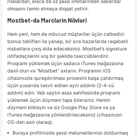
risklərdən, eləcə də öz şəxsi limitlərindən xəbərdar
olmasını təmin etməyə diqqət yetirir.
Mostbet-də Mərclərin Növləri
Həm yeni, həm də mövcud müştərilər üçün cəlbedici
bonus təklifləri ilə yanaşı, bir sıra bazarlarda rəqabətli
nisbətlərə çıxış əldə edəcəksiniz. Mostbet’s signature
istifadəçilərini xoş bir şəkildə təəccübləndirir.
Proqramı yükləmək üçün sadəcə iTunes mağazasına
daxil olun və “Mostbet” axtarın. Proqramın iOS
cihazınızda quraşdırılması prosesini başa çatdırmaq
üçün yuxarıda təsvir edilən eyni addımı (2-4-cü
addım) edin. Veb saytın əsas səhifəsində proqramı
yükləmək üçün düyməni tapa bilərsiniz. Həmin
düyməni klikləyin və siz Google Play Store və ya
iTunes mağazasına yönləndiriləcəksiniz (cihazınızın
OS-dən asılı olaraq).
Buraya profilinizdə şəxsi məlumatlarınızı doldurmaq