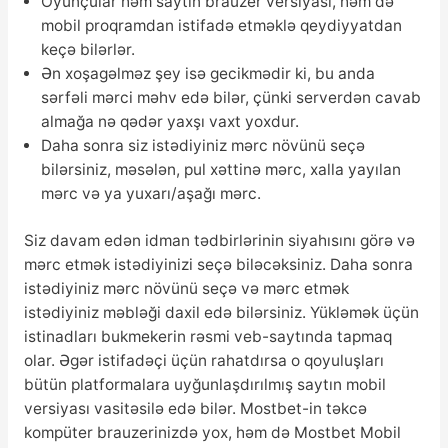
Oyunçular həm saytın brauzer versiyası, həm də
mobil proqramdan istifadə etməklə qeydiyyatdan
keçə bilərlər.
Ən xoşagəlməz şey isə gecikmədir ki, bu anda
sərfəli mərci məhv edə bilər, çünki serverdən cavab
almağa nə qədər yaxşı vaxt yoxdur.
Daha sonra siz istədiyiniz mərc növünü seçə
bilərsiniz, məsələn, pul xəttinə mərc, xalla yayılan
mərc və ya yuxarı/aşağı mərc.
Siz davam edən idman tədbirlərinin siyahısını görə və
mərc etmək istədiyinizi seçə biləcəksiniz. Daha sonra
istədiyiniz mərc növünü seçə və mərc etmək
istədiyiniz məbləği daxil edə bilərsiniz. Yükləmək üçün
istinadları bukmekerin rəsmi veb-saytında tapmaq
olar. Əgər istifadəçi üçün rahatdırsa o qoyuluşları
bütün platformalara uyğunlaşdırılmış saytın mobil
versiyası vasitəsilə edə bilər. Mostbet-in təkcə
kompüter brauzerinizdə yox, həm də Mostbet Mobil