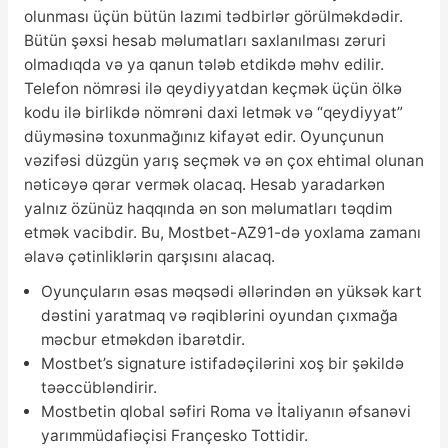
olunması üçün bütün lazımi tədbirlər görülməkdədir.
Bütün şəxsi hesab məlumatları saxlanılması zəruri
olmadıqda və ya qanun tələb etdikdə məhv edilir.
Telefon nömrəsi ilə qeydiyyatdan keçmək üçün ölkə
kodu ilə birlikdə nömrəni daxi letmək və “qeydiyyat”
düyməsinə toxunmağınız kifayət edir. Oyunçunun
vəzifəsi düzgün yarış seçmək və ən çox ehtimal olunan
nəticəyə qərar vermək olacaq. Hesab yaradarkən
yalnız özünüz haqqında ən son məlumatları təqdim
etmək vacibdir. Bu, Mostbet-AZ91-də yoxlama zamanı
əlavə çətinliklərin qarşısını alacaq.
Oyunçuların əsas məqsədi əllərindən ən yüksək kart
dəstini yaratmaq və rəqiblərini oyundan çıxmağa
məcbur etməkdən ibarətdir.
Mostbet’s signature istifadəçilərini xoş bir şəkildə
təəccübləndirir.
Mostbetin qlobal səfiri Roma və İtaliyanın əfsanəvi
yarımmüdafiəçisi Françesko Tottidir.