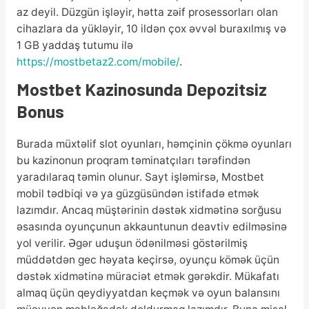
az deyil. Düzgün işləyir, hətta zəif prosessorları olan
cihazlara da yükləyir, 10 ildən çox əvvəl buraxılmış və
1 GB yaddaş tutumu ilə
https://mostbetaz2.com/mobile/
.
Mostbet Kazinosunda Depozitsiz
Bonus
Burada müxtəlif slot oyunları, həmçinin çökmə oyunları
bu kazinonun proqram təminatçıları tərəfindən
yaradılaraq təmin olunur. Sayt işləmirsə, Mostbet
mobil tədbiqi və ya güzgüsündən istifadə etmək
lazımdır. Ancaq müştərinin dəstək xidmətinə sorğusu
əsasında oyunçunun akkauntunun deavtiv edilməsinə
yol verilir. Əgər uduşun ödənilməsi göstərilmiş
müddətdən gec həyata keçirsə, oyunçu kömək üçün
dəstək xidmətinə müraciət etmək gərəkdir. Mükafatı
almaq üçün qeydiyyatdan keçmək və oyun balansını