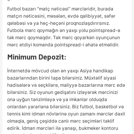
Futbol bazarı “matç nəticəsi” mərcləridir, burada
matçın nəticəsini, məsələn, evdə qalibiyyət, səfər
qələbəsi və ya heç-heçəni proqnozlaşdırırsınız.
Futbola mərc qoymağın ən yaxşı yolu pointspread-ə
tək mərc qoymaqdır. Tək mərc qoyarkən oyunçunun
mərc etdiyi komanda pointspread-i əhatə etməlidir.
Minimum Depozit:
İnternetdə mövcud olan ən yaxşı Asiya handikap
bazarlarından birini tapa bilərsiniz. Müxtəlif siyasi
hadisələrə və seçkilərə, maliyyə bazarlarına mərc edə
bilərsiniz. Siz oyunun gedişatını izləyərək mərcinizi
ona uyğun tənzimləyə və ya imkanlar olduqda
onlardan yararlana bilərsiniz. Biz futbol, ​​basketbol və
tennis kimi idman növlərinə oyun zamanı mərclər daxil
olmaqla, geniş çeşiddə canlı mərc seçimləri təklif
edirik. İdman mərcləri ilə yanaşı, bukmeker kontoru