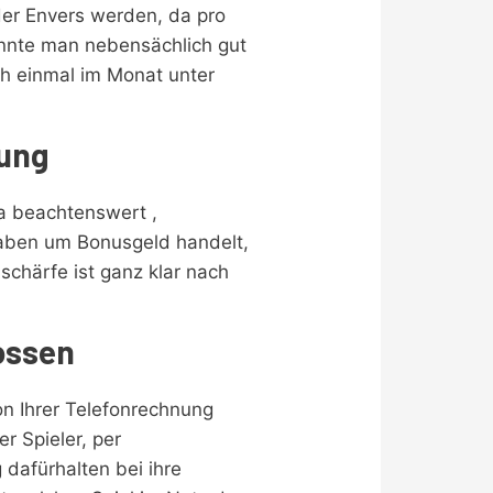
der Envers werden, da pro
önnte man nebensächlich gut
h einmal im Monat unter
lung
a beachtenswert ,
 Haben um Bonusgeld handelt,
schärfe ist ganz klar nach
ossen
on Ihrer Telefonrechnung
r Spieler, per
dafürhalten bei ihre