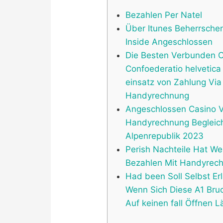
Bezahlen Per Natel
Über Itunes Beherrschen
Inside Angeschlossen
Die Besten Verbunden 
Confoederatio helvetica
einsatz von Zahlung Via
Handyrechnung
Angeschlossen Casino V
Handyrechnung Begleic
Alpenrepublik 2023
Perish Nachteile Hat We
Bezahlen Mit Handyrec
Had been Soll Selbst Er
Wenn Sich Diese A1 Bru
Auf keinen fall Öffnen L