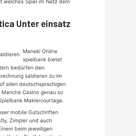
rt welches Spiel im Netz dem
ica Unter einsatz
Maneki Online
spielbank bietet
ltern bedürfen den
nrechnung saldieren zu im
 of allen deutschsprachigen
n. Manche Casino genau so
Spielbank Maklercourtage.
nser mobile Gutschriften
stly, Zimpler und auch
Einem beim jeweiligen