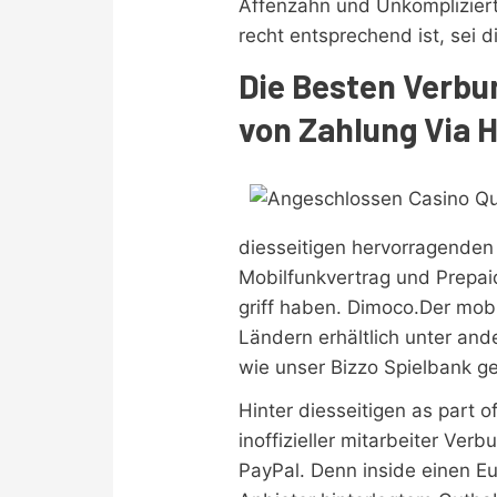
Affenzahn und Unkomplizierth
recht entsprechend ist, sei
Die Besten Verbu
von Zahlung Via
diesseitigen hervorragenden
Mobilfunkvertrag und Prepai
griff haben. Dimoco.Der mobi
Ländern erhältlich unter a
wie unser Bizzo Spielbank 
Hinter diesseitigen as part 
inoffizieller mitarbeiter Ve
PayPal. Denn inside einen E