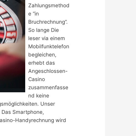
Zahlungsmethod
e “in
Bruchrechnung”.
So lange Die
leser via einem
Mobilfunktelefon
begleichen,
erhebt das
Angeschlossen-
Casino
zusammenfasse
nd keine
smöglichkeiten. Unser
er Das Smartphone,
-Casino-Handyrechnung wird