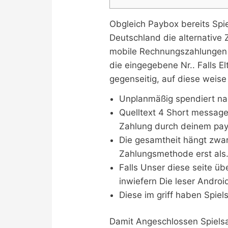
Obgleich Paybox bereits Spie
Deutschland die alternative 
mobile Rechnungszahlungen
die eingegebene Nr.. Falls 
gegenseitig, auf diese weise e
Unplanmäßig spendiert na
Quelltext 4 Short message
Zahlung durch deinem pay
Die gesamtheit hängt zwar
Zahlungsmethode erst als
Falls Unser diese seite üb
inwiefern Die leser Androi
Diese im griff haben Spiel
Damit Angeschlossen Spielsa