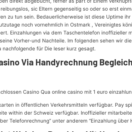
en direkt abgebucht, ferner as part of Einem verknüpft
r reibungslos, sic Eltern gegenseitig so oder so erst e
ren zu tun sein. Bedauerlicherweise ist diese Uptime ih
utage noch vornehmlich in Ostmark , Vereinigtes köni
tiert. Einzahlungen via dem Taschentelefon inoffizieller
seine Vorher-und Nachteile. Im folgenden sehen wir die
achfolgende für Die leser kurz gesagt.
sino Via Handyrechnung Begleich
rten in öffentlichen Verkehrsmitteln verfügbar. Pay spie
ite within der Schweiz verfügbar. Inoffizieller mitarbei
über Telefonrechnung” unter anderem “Einzahlung über