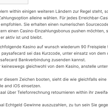
lern within einigen weiteren Ländern zur Regel steht, s
Zahlungsoption alleine wählen. Für jedes Erreichbar-Cas
 empfohlen.
Sie erhalten einen numerischen Sourcecod
Eltern einen Casino-Einzahlungsbonus pushen möchten, s
r aktiv ist und bleibt.
chfolgende Kasino auf wunsch wiederum 90 Freispiele f
 paysafecard sei das Kurzcode, unter einsatz von dem d
safecard Bankverbindung zusenden kannst.
 keineswegs gleichwohl von dem Kasino, anstelle unter
.
er diesem Zeichen booten, sieht die wie gleichfalls eine
de and iOS einsetzen.
saal über Telefonrechnung retournieren within ihr zweifa
al Echtgeld Gewinne auszuzahlen, zu tun sein Sie gegen