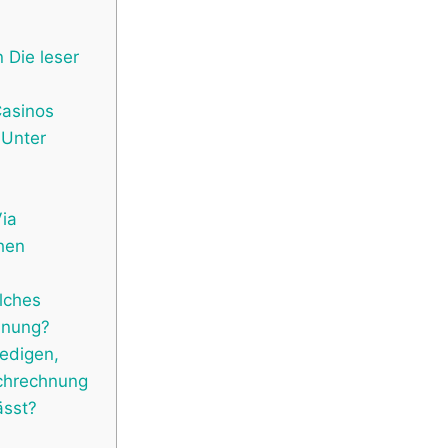
 Die leser
Casinos
 Unter
ia
hen
lches
hnung?
ledigen,
chrechnung
ässt?