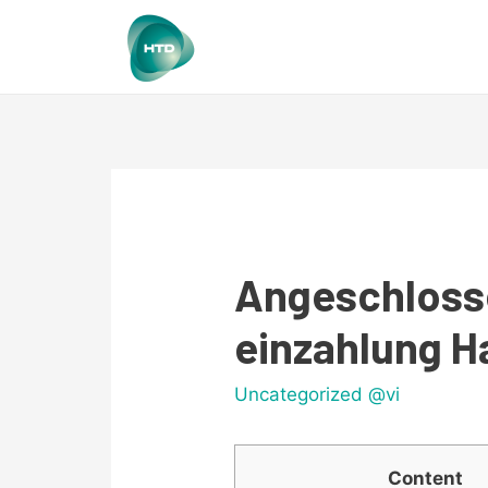
Angeschlosse
einzahlung H
Uncategorized @vi
Content