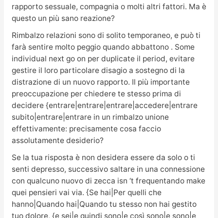
rapporto sessuale, compagnia o molti altri fattori. Ma è
questo un più sano reazione?
Rimbalzo relazioni sono di solito temporaneo, e può ti
farà sentire molto peggio quando abbattono . Some
individual next go on per duplicate il period, evitare
gestire il loro particolare disagio a sostegno di la
distrazione di un nuovo rapporto. Il più importante
preoccupazione per chiedere te stesso prima di
decidere {entrare|entrare|entrare|accedere|entrare
subito|entrare|entrare in un rimbalzo unione
effettivamente: precisamente cosa faccio
assolutamente desiderio?
Se la tua risposta è non desidera essere da solo o ti
senti depresso, successivo saltare in una connessione
con qualcuno nuovo di zecca isn ‘t frequentando make
quei pensieri vai via. {Se hai|Per quelli che
hanno|Quando hai|Quando tu stesso non hai gestito
tuo dolore, {e sei|e quindi sono|e così sono|e sono|e