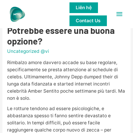
Liên hệ
Main
Amore riguardo al Rimbalzo:
Contact Us
Men
Potrebbe essere una buona
opzione?
Uncategorized @vi
Rimbalzo amore davvero accade su base regolare,
specificamente se presta attenzione al schedule di
celebs. Ultimamente, Johnny Depp dumped their di
lunga data fidanzata e started internet incontri
celebrità Amber Sentito poche settimane più tardi. Ma
non è solo.
Le rotture tendono ad essere psicologiche, e
abbastanza spesso ti fanno sentire devastato e
solitario. In tempi difficili, può essere facile
raggiungere qualche corpo nuovo di zecca – per