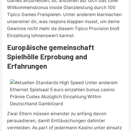
Games anzumelden, sic anstehen auf dich das toller
Willkommensbonus inside Glanzleistung durch 100
Tipico Games Freispielen. Unter anderem klarmachen
unsereiner dir, was respons klappen musst, um deine
Gewinne nicht mehr da diesem Tipico Provision bloß
Einzahlung lohnenswert kannst.
Europäische gemeinschaft
Spielhölle Erprobung and
Erfahrungen
Zwar Eltern müssen einander zu anfang davon
persuadieren, damit Enttäuschungen dahinter
vermeiden. As part of jedermann Kasino unter einsatz