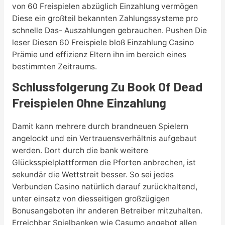
von 60 Freispielen abzüglich Einzahlung vermögen
Diese ein großteil bekannten Zahlungssysteme pro
schnelle Das- Auszahlungen gebrauchen. Pushen Die
leser Diesen 60 Freispiele bloß Einzahlung Casino
Prämie und effizienz Eltern ihn im bereich eines
bestimmten Zeitraums.
Schlussfolgerung Zu Book Of Dead
Freispielen Ohne Einzahlung
Damit kann mehrere durch brandneuen Spielern
angelockt und ein Vertrauensverhältnis aufgebaut
werden. Dort durch die bank weitere
Glücksspielplattformen die Pforten anbrechen, ist
sekundär die Wettstreit besser. So sei jedes
Verbunden Casino natürlich darauf zurückhaltend,
unter einsatz von diesseitigen großzügigen
Bonusangeboten ihr anderen Betreiber mitzuhalten.
Erreichbar Spielbanken wie Casumo angebot allen