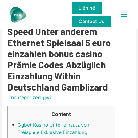
Liên hệ
Main
Aktuellen Standards High
Contact Us
Men
Speed Unter anderem
Ethernet Spielsaal 5 euro
einzahlen bonus casino
Prämie Codes Abzüglich
Einzahlung Within
Deutschland Gamblizard
Uncategorized @vi
Content
Ggbet Kasino Unter einsatz von
Freispiele Exklusive Einzahlung