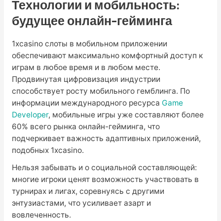
Технологии и мобильность:
будущее онлайн-гейминга
1xcasino слоты в мобильном приложении
обеспечивают максимально комфортный доступ к
играм в любое время и в любом месте.
Продвинутая цифровизация индустрии
способствует росту мобильного гемблинга. По
информации международного ресурса
Game
Developer
, мобильные игры уже составляют более
60% всего рынка онлайн-гейминга, что
подчеркивает важность адаптивных приложений,
подобных 1xcasino.
Нельзя забывать и о социальной составляющей:
многие игроки ценят возможность участвовать в
турнирах и лигах, соревнуясь с другими
энтузиастами, что усиливает азарт и
вовлеченность.