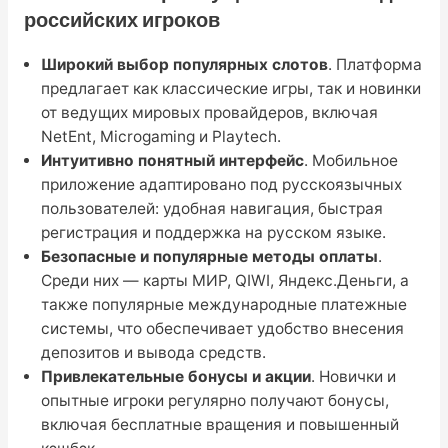
российских игроков
Широкий выбор популярных слотов
. Платформа
предлагает как классические игры, так и новинки
от ведущих мировых провайдеров, включая
NetEnt, Microgaming и Playtech.
Интуитивно понятный интерфейс
. Мобильное
приложение адаптировано под русскоязычных
пользователей: удобная навигация, быстрая
регистрация и поддержка на русском языке.
Безопасные и популярные методы оплаты
.
Среди них — карты МИР, QIWI, Яндекс.Деньги, а
также популярные международные платежные
системы, что обеспечивает удобство внесения
депозитов и вывода средств.
Привлекательные бонусы и акции
. Новички и
опытные игроки регулярно получают бонусы,
включая бесплатные вращения и повышенный