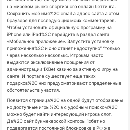
на мировом рынке спортивного онлайн беттинга.
Сохранить моё имя%2C email а адрес сайта а этом
браузере для последующих моих комментариев.
Чтобы установить официальную программу на
iPhone или iPad%2C перейдите в раздел сайта
«Мобильное приложение». Запустите установку
приложения%2C и оно станет недоступно” “только
через несколько несколькс. Игрокам часто
выдаются эксклюзивные поощрения от
администрации 1XBet казино за активную игру на
сайте. И портале существует еще таких
подарков%2C них предусматривают определенные
обстоятельств участия.
Появится страница%2C на одной будут отображены
но доступные игры%2C а с удобным поиском%2C
можно будет найти интересующий игрока слот.
Да%2C сайт букмекерской конторы 1хбет но
подвергается постоянной блокировке в РФ же