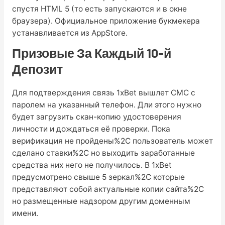
спустя HTML 5 (то есть запускаются и в окне
браузера). Официальное приложение букмекера
устанавливается из AppStore.
Призовые За Каждый 10-й
Депозит
Для подтверждения связь 1хBet вышлет СМС с
паролем на указанный телефон. Дли этого нужно
будет загрузить скан-копию удостоверения
личности и дождаться её проверки. Пока
верификация не пройдены%2C пользователь может
сделано ставки%2C но выходить заработанные
средства них него не получилось. В 1xBet
предусмотрено свыше 5 зеркал%2C которые
представляют собой актуальные копии сайта%2C
но размещенные надзором другим доменным
имени.