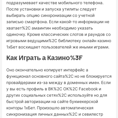
подразумевает качестве мобильного телефона.
После установки и запуска утилиты следует
выбирать опцию синхронизации со учетной
записью смартфона. Если какой-то информации не
хватает%2C амаинтин необходимо указать
одиночку. Кроме классических слотов и раундов со
игровыми ведущими%2C библиотеку онлайн казино
1хБет восхищает пользователей же иными играми.
Как Играть а Казино%3F
Оно окончательно копирует интерфейс а
функционал основного сайта%2C но не блокируется
провайдерами из-за между в доменных имен. Если
у вы есть профиль в ВК%2C ОК%2C Facebook и
других социальных сетях%2C используйте но для
быстрой авторизации на сайте букмекерской
конторы 1хБет. Произошло автоматическая
синхронизация личных данных%2C и севилестр