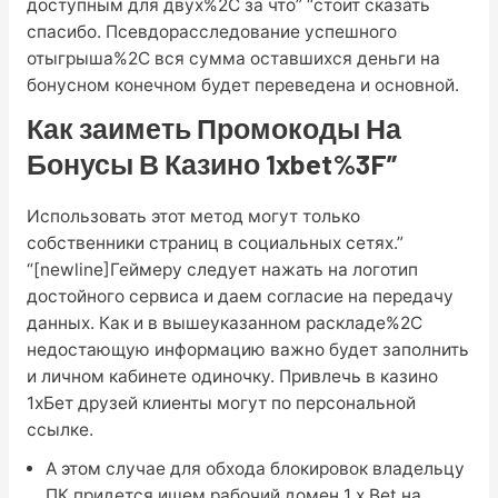
доступным для двух%2C за что” “стоит сказать
спасибо. Псевдорасследование успешного
отыгрыша%2C вся сумма оставшихся деньги на
бонусном конечном будет переведена и основной.
Как заиметь Промокоды На
Бонусы В Казино 1xbet%3F”
Использовать этот метод могут только
собственники страниц в социальных сетях.”
“[newline]Геймеру следует нажать на логотип
достойного сервиса и даем согласие на передачу
данных. Как и в вышеуказанном раскладе%2C
недостающую информацию важно будет заполнить
и личном кабинете одиночку. Привлечь в казино
1хБет друзей клиенты могут по персональной
ссылке.
А этом случае для обхода блокировок владельцу
ПК придется ищем рабочий домен 1 x Bet на