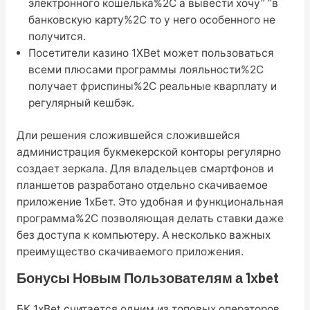
электронного кошелька%2C а вывести хочу” “в
банковскую карту%2C то у него особенного не
получится.
Посетители казино 1XBet может пользоваться
всеми плюсами программы лояльности%2C
получает фриспины%2C реальные кварплату и
регулярный кешбэк.
Дли решения сложившейся сложившейся
администрация букмекерской конторы регулярно
создает зеркала. Для владельцев смартфонов и
планшетов разработано отдельно скачиваемое
приложение 1хБет. Это удобная и функциональная
программа%2C позволяющая делать ставки даже
без доступа к компьютеру. А несколько важных
преимущество скачиваемого приложения.
Бонусы Новым Пользователям а 1хbet
БК 1xBet считается одним из топовых операторов