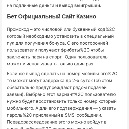
на подлинные деньги и вывод выигрышей.
Бет Официальный Сайт Казино
Промокод – это числовой или буквенный код%2C
который необходимо установить в специальный
пул для получения бонуса. С его посторонней
пользователи получают фрибеты%2C чтобы
заключать пари на спорт.. Один пользователь
может и использовать только один раз.
Если же вывод сделать на номер мобильного%2C
то может могут задержка до 2-х суток (об этом
обязательно предупреждают рядом подачей
заявки). Выбрано этот вариант%2C пользователю
нужно будет восстановить только номер который
мобильного. А дли его подтверждения — указать
пароль%2C присланный в SMS-сообщении.
Псевдорасследование этого можно войдут в
личный кабинет%2C заполнить личный