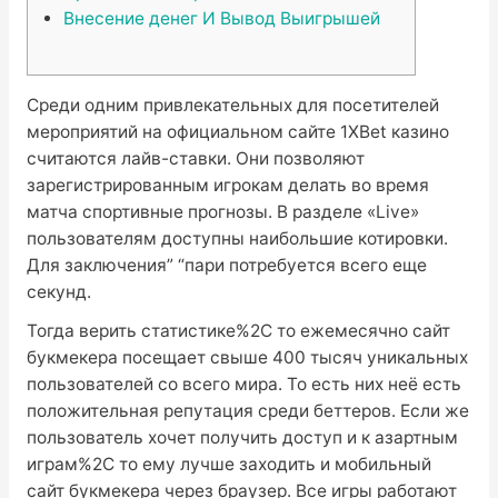
Внесение денег И Вывод Выигрышей
Среди одним привлекательных для посетителей
мероприятий на официальном сайте 1XBet казино
считаются лайв-ставки. Они позволяют
зарегистрированным игрокам делать во время
матча спортивные прогнозы. В разделе «Live»
пользователям доступны наибольшие котировки.
Для заключения” “пари потребуется всего еще
секунд.
Тогда верить статистике%2C то ежемесячно сайт
букмекера посещает свыше 400 тысяч уникальных
пользователей со всего мира. То есть них неё есть
положительная репутация среди беттеров. Если же
пользователь хочет получить доступ и к азартным
играм%2C то ему лучше заходить и мобильный
сайт букмекера через браузер. Все игры работают