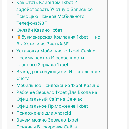
Как Стать Клиентом 1xbet И
задействовать Учетную Запись со
Помощью Номера Мобильного
Телефона%3F
Онлайн Казино 1хбет
букмекерская Компания 1xbet — но
Вы Хотели но Знать%3F
Установка Мобильного 1xbet Casino
Преимущества И особенности
Главного Зеркала 1xbet
Вывод расходующихся И Пополнение
Счета
Мобильное Приложение 1хbet Казино
Рабочее Зеркало 1xbet Для Входа на
Официальный Сайт на Сейчас
Официальное Приложение 1xbet
Приложение дли Android
Зачем можно Зеркало 1xbet —
Причины Блокировки Сайта