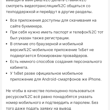
смотреть видеотрансляции%2C общаться со
техподдержкой и перейдут в другие разделы.
Все приложения доступны для скачивания на
сайте букмекера.
При себя нужно иметь паспорт и телефон%2C тот
был указан также регистрации.
В отличие ото браузерной и мобильной
версии%2C мобильное приложение 1хБет не
подвергается блокировкам провайдеров.
Есть немного способов создания персонального
кабинета.
У 1xBet разве официальное мобильное
приложение для Android-смартфонов же iPhone.
Не чтобы в качестве полноценно пользоваться
ресурсом%2C всё равно понадобятся указать
номер мобильного и подтвердить и паролем. Без
того даже подать заявку на вывод