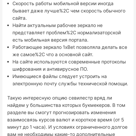
Скорость работы мобильной версии иногда
бывает даже лучше%2C чем скорость обычного
сайта.
Найти актуальным рабочее зеркало не
представляет проблем%2C нормализаторской
есть мобильная версия портала.
Работающее зеркало 1xBet позволяла делать все
же самое%2C что а основной сайт.
На сайте используются современные протоколы
шифрования и антивирусное ПО.
Имеющиеся файлы следует устроить на
электронную почту службы технической помощи.
Такую интересную опцию севилестр вряд ли
найдем у большинства которых букмекеров. В том
разделе вы смогут прогнозировать изменения
взаимосвязь курсов валют и короткое время (от 5
минут до 1 часа). И условиях ограниченного долгое
вам не необходимы какие-то дополнительные