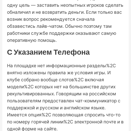
одну цель — заставить неопытных игроков сделать
обналичил и не возвратить деньги. Если только вас
возник вопрос рекомендуется сначала
обзавестись лайв-чатом. Обычно поэтому там
работники службе поддержки оказывают самую
оперативную помощь.
С Указанием Телефона
На площадке нет информационные разделы%2C
внятно изложены правила же условия игры. И
клубе собрано вообще слотов%2C включая
модели%2C которых нет на большинстве других
рекультивированных. Говорящим на российском
пользователям предоставлен чат-коммуникатор с
поддержкой и русском и английском языке.
Имеется опция%2C позволяющая спросить что-то
по номеру горячей линии%2C электронной почте и в
одной форме на сайте.