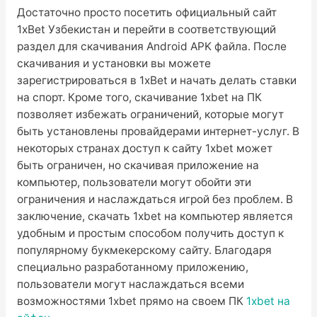
Достаточно просто посетить официальный сайт
1xBet Узбекистан и перейти в соответствующий
раздел для скачивания Android APK файла. После
скачивания и установки вы можете
зарегистрироваться в 1xBet и начать делать ставки
на спорт. Кроме того, скачивание 1xbet на ПК
позволяет избежать ограничений, которые могут
быть установлены провайдерами интернет-услуг. В
некоторых странах доступ к сайту 1xbet может
быть ограничен, но скачивая приложение на
компьютер, пользователи могут обойти эти
ограничения и наслаждаться игрой без проблем. В
заключение, скачать 1xbet на компьютер является
удобным и простым способом получить доступ к
популярному букмекерскому сайту. Благодаря
специально разработанному приложению,
пользователи могут наслаждаться всеми
возможностями 1xbet прямо на своем ПК
1xbet на