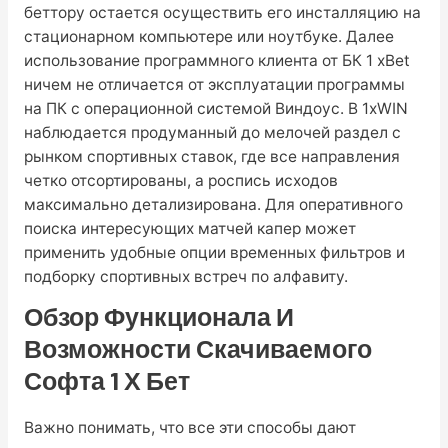
беттору остается осуществить его инсталляцию на
стационарном компьютере или ноутбуке. Далее
использование программного клиента от БК 1 xBet
ничем не отличается от эксплуатации программы
на ПК с операционной системой Виндоус. В 1xWIN
наблюдается продуманный до мелочей раздел с
рынком спортивных ставок, где все направления
четко отсортированы, а роспись исходов
максимально детализирована. Для оперативного
поиска интересующих матчей капер может
применить удобные опции временных фильтров и
подборку спортивных встреч по алфавиту.
Обзор Функционала И
Возможности Скачиваемого
Софта 1 Х Бет
Важно понимать, что все эти способы дают