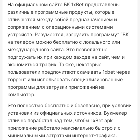
На официальном сайте БК 1xBet представлены
различные программные продукты, которые
отличаются между собой предназначением и
сопряжением с операционными системами
устройств. Разумеется, загрузить программу” “БК
на телефон можно бесплатно с локального или
международного сайта. Это позволяет не
подгружать их при каждом заходе на сайт, чем и
экономиться трафик. Также, некоторые
пользователи предпочитают скачивать 1xbet через
торрент или использовать специализированные
программы для загрузки приложений на
компьютер.
Это полностью бесплатно и безопасно, при условии
установки из официальных источников. Букмекер
отлично поработал над тем, чтобы 1xBet apk
приложение работало максимально быстро и с
минимальными затратами интернет-трафика.