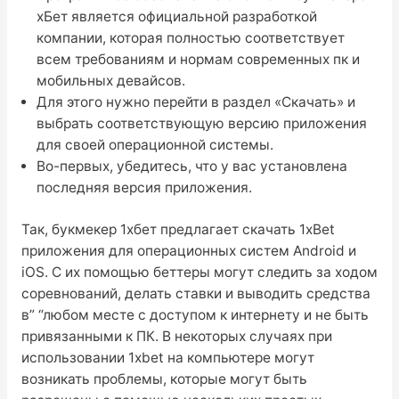
хБет является официальной разработкой
компании, которая полностью соответствует
всем требованиям и нормам современных пк и
мобильных девайсов.
Для этого нужно перейти в раздел «Скачать» и
выбрать соответствующую версию приложения
для своей операционной системы.
Во-первых, убедитесь, что у вас установлена
последняя версия приложения.
Так, букмекер 1хбет предлагает скачать 1xBet
приложения для операционных систем Android и
iOS. С их помощью беттеры могут следить за ходом
соревнований, делать ставки и выводить средства
в” “любом месте с доступом к интернету и не быть
привязанными к ПК. В некоторых случаях при
использовании 1xbet на компьютере могут
возникать проблемы, которые могут быть