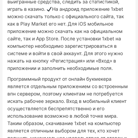
выигранные средства, следить за статистикой,
играть в казино.
На андроид приложение 1xbet
можно скачать только с официального сайта, так
как в Play Market его нет. Для iOS мобильное
приложение можно скачать как на официальном
сайте, так и App Store. После установки 1xbet на
компьютер необходимо зарегистрироваться в
системе и войти в свой аккаунт. Для этого нужно
нажать на кнопку «Регистрация» или «Вход» в
приложении и заполнить необходимые поля.
Программный продукт от онлайн букмекера
является отдельным приложением со встроенным
впн сервером, поэтому клиентам не потребуется
искать рабочее зеркало. Вход в мобильный клиент
осуществляется беспрепятственно и его
использование возможно в любой точке мира.
Таким образом, скачивание 1xbet на компьютер
является отличным выбором для тех, кто хочет