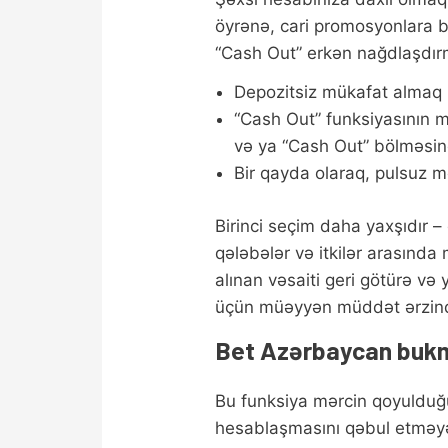
öyrənə, cari promosyonlara bax
“Cash Out” erkən nağdlaşdırm
Depozitsiz mükafat almaq 
“Cash Out” funksiyasının 
və ya “Cash Out” bölməsind
Bir qayda olaraq, pulsuz mə
Birinci seçim daha yaxşıdır 
qələbələr və itkilər arasında 
alınan vəsaiti geri götürə v
üçün müəyyən müddət ərzin
Bet Azərbaycan bukme
Bu funksiya mərcin qoyulduğ
hesablaşmasını qəbul etməyə