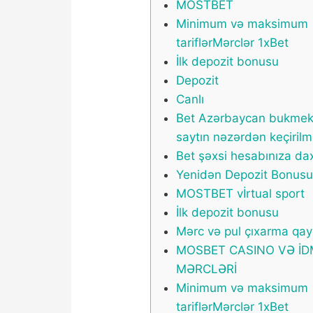
MOSTBET
Minimum və maksimum
tariflərMərclər 1xBet
İlk depozit bonusu
Depozit
Canlı
Bet Azərbaycan bukmeke
saytın nəzərdən keçirilm
Bet şəxsi hesabınıza dax
Yenidən Depozit Bonus
MOSTBET vİrtual sport
İlk depozit bonusu
Mərc və pul çıxarma qay
MOSBET CASINO VƏ İ
MƏRCLƏRİ
Minimum və maksimum
tariflərMərclər 1xBet