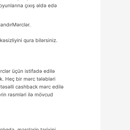
yunlarına çıxış əldə edə
tandırMərclər.
əsizliyini qura bilərsiniz.
clər üçün istifadə edilə
k. Heç bir mərc tələbləri
təsəlli cashback mərc edilə
ərin rəsmləri ilə mövcud
lıqda, mərclərin tarixini