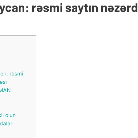
ycan: rəsmi saytın nəzər
u
ri: rəsmi
əsi
DMAN
il olun
daları