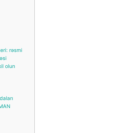
ri: rəsmi
əsi
il olun
u
daları
DMAN