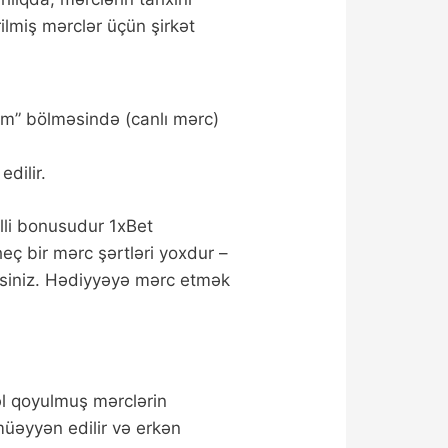
rilmiş mərclər üçün şirkət
m” bölməsində (canlı mərc)
dilir.
lli bonusudur 1xBet
heç bir mərc şərtləri yoxdur –
ərsiniz. Hədiyyəyə mərc etmək
i
l qoyulmuş mərclərin
üəyyən edilir və erkən