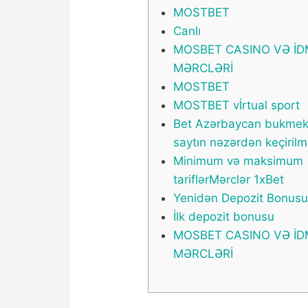
MOSTBET
Canlı
MOSBET CASINO VƏ İ
MƏRCLƏRİ
MOSTBET
MOSTBET vİrtual sport
Bet Azərbaycan bukmeke
saytın nəzərdən keçirilm
Minimum və maksimum
tariflərMərclər 1xBet
Yenidən Depozit Bonus
İlk depozit bonusu
MOSBET CASINO VƏ İ
MƏRCLƏRİ