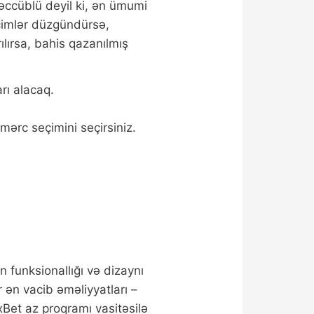
əəccüblü deyil ki, ən ümumi
eçimlər düzgündürsə,
lırsa, bahis qazanılmış
rı alacaq.
ərc seçimini seçirsiniz.
 funksionallığı və dizaynı
 ən vacib əməliyyatları –
xBet az proqramı vasitəsilə