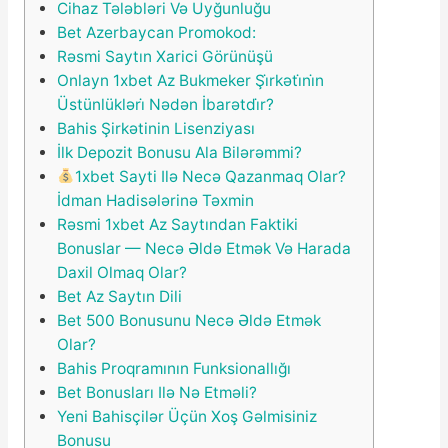
Cihaz Tələbləri Və Uyğunluğu
Bet Azerbaycan Promokod:
Rəsmi Saytın Xarici Görünüşü
Onlayn 1xbet Az Bukmeker Şi̇rkəti̇ni̇n
Üstünlükləri̇ Nədən İbarətdi̇r?
Bahis Şirkətinin Lisenziyası
İlk Depozit Bonusu Ala Bilərəmmi?
1xbet Sayti Ilə Necə Qazanmaq Olar?
İdman Hadisələrinə Təxmin
Rəsmi 1xbet Az Saytından Faktiki
Bonuslar — Necə Əldə Etmək Və Harada
Daxil Olmaq Olar?
Bet Az Saytın Dili
Bet 500 Bonusunu Necə Əldə Etmək
Olar?
Bahis Proqramının Funksionallığı
Bet Bonusları Ilə Nə Etməli?
Yeni Bahisçilər Üçün Xoş Gəlmisiniz
Bonusu