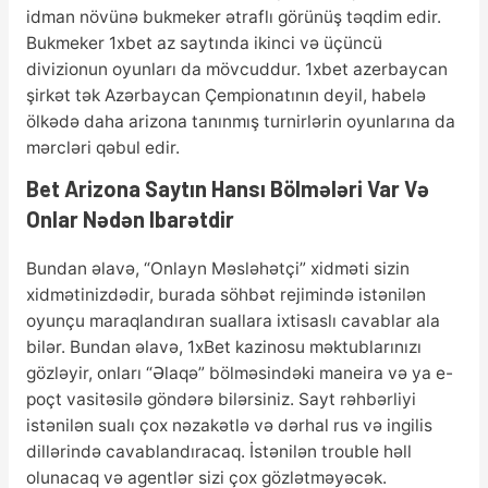
idman növünə bukmeker ətraflı görünüş təqdim edir.
Bukmeker 1xbet az saytında ikinci və üçüncü
divizionun oyunları da mövcuddur. 1xbet azerbaycan
şirkət tək Azərbaycan Çempionatının deyil, habelə
ölkədə daha arizona tanınmış turnirlərin oyunlarına da
mərcləri qəbul edir.
Bet Arizona Saytın Hansı Bölmələri Var Və
Onlar Nədən Ibarətdir
Bundan əlavə, “Onlayn Məsləhətçi” xidməti sizin
xidmətinizdədir, burada söhbət rejimində istənilən
oyunçu maraqlandıran suallara ixtisaslı cavablar ala
bilər. Bundan əlavə, 1xBet kazinosu məktublarınızı
gözləyir, onları “Əlaqə” bölməsindəki maneira və ya e-
poçt vasitəsilə göndərə bilərsiniz. Sayt rəhbərliyi
istənilən sualı çox nəzakətlə və dərhal rus və ingilis
dillərində cavablandıracaq. İstənilən trouble həll
olunacaq və agentlər sizi çox gözlətməyəcək.