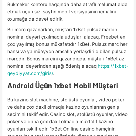
Bukmeker kontoru haqqında daha ətraflı məlumat əldə
etmək üçün sizi saytın mobil versiyasının icmalını
oxumağa da dəvət edirik.
Bir mərc qazanarkən, müştəri 1xBet pulsuz mərcin
nominal dəyəri çıxılmaqla uduşları alacaq. Freebet ən
çox yayılmış bonus mükafatıdır 1xBet. Pulsuz mərc hər
hansı və ya müəyyən əmsalla yerləşdirilə bilən pulsuz
mərcdir. Bonus mərcini qazandıqda, müştəri 1xBet az
nominal dəyərindən aşağı ödəniş alacaq
https://1xbet-
qeydiyyat.com/giris/
.
Android Üçün 1xbet Mobil Müştəri
Bu kazino slot machine, stolüstü oyunlar, video poker
və daha çox daxil olmaqla kazino oyunlarının geniş
seçimini təklif edir. Casino slot, stolüstü oyunlar, video
poker və daha çox daxil olmaqla müxtəlif kazino
oyunları təklif edir. 1xBet On line casino həmçinin