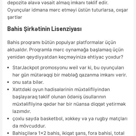
depozitə əlavə vəsait almaq imkanı təklif edir.
Oyunçular idmana mərc etməyi üstün tuturlarsa, oxşar
şərtlər
Bahis Şirkətinin Lisenziyası
Bahis proqramı bütün populyar platformalar üçün
aktualdır. Proqramla mərc oynamağa başlamaq üçün
yenidən qeydiyyatdan keçməyinizə ehtiyac yoxdur?
StarJackpot promosyonu weil var ki, bu oyunçuları
hər gün mütərəqqi bir məbləğ qazanma imkanı verir.
onu sata bilər.
Xəttdəki oyun hadisələrinin müxtəlifliyindən
başlayaraq təklif olunan ödəniş üsullarının
müxtəlifliyinə qədər hər bir nüansa diqqət yetirmək
lazımdır.
çoxlu sayda basketbol, ​​xokkey və ya rugby matçları
da mövcuddur.
Bahisçilərə 1×2 bahis, ikiqat şans, fora bahisi, total