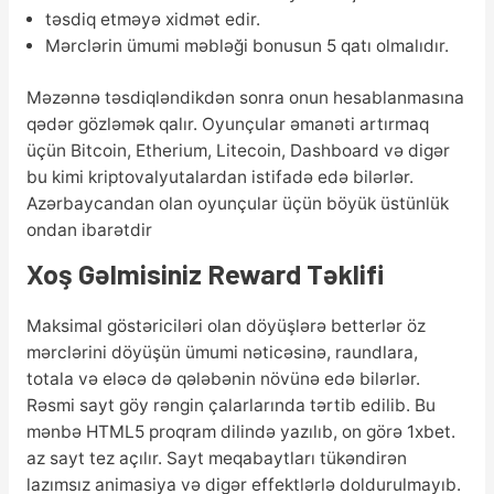
təsdiq etməyə xidmət edir.
Mərclərin ümumi məbləği bonusun 5 qatı olmalıdır.
Məzənnə təsdiqləndikdən sonra onun hesablanmasına
qədər gözləmək qalır. Oyunçular əmanəti artırmaq
üçün Bitcoin, Etherium, Litecoin, Dashboard və digər
bu kimi kriptovalyutalardan istifadə edə bilərlər.
Azərbaycandan olan oyunçular üçün böyük üstünlük
ondan ibarətdir
Xoş Gəlmisiniz Reward Təklifi
Maksimal göstəriciləri olan döyüşlərə betterlər öz
mərclərini döyüşün ümumi nəticəsinə, raundlara,
totala və eləcə də qələbənin növünə edə bilərlər.
Rəsmi sayt göy rəngin çalarlarında tərtib edilib. Bu
mənbə HTML5 proqram dilində yazılıb, on görə 1xbet.
az sayt tez açılır. Sayt meqabaytları tükəndirən
lazımsız animasiya və digər effektlərlə doldurulmayıb.