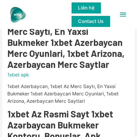
Liên hệ
Main
1xbet Azerbaycan, 1xbet Az
Contact Us
Men
Merc Saytı, En Yaxsi
Bukmeker 1xbet Azerbaycan
Merc Oyunlari, 1xbet Arizona,
Azerbaycan Merc Saytlar
1xbet apk
1xbet Azerbaycan, 1xbet Az Merc Saytı, En Yaxsi
Bukmeker 1xbet Azerbaycan Merc Oyunlari, 1xbet
Arizona, Azerbaycan Merc Saytlari
1xbet Az Rəsmi Sayt 1xbet
Azərbaycan Bukmeker
Kontoru, Bonuslar, Apk