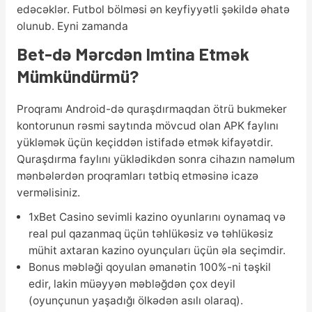
edəcəklər. Futbol bölməsi ən keyfiyyətli şəkildə əhatə
olunub. Eyni zamanda
Bet-də Mərcdən Imtina Etmək
Mümkündürmü?
Proqramı Android-də quraşdırmaqdan ötrü bukmeker
kontorunun rəsmi saytında mövcud olan APK faylını
yükləmək üçün keçiddən istifadə etmək kifayətdir.
Quraşdırma faylını yüklədikdən sonra cihazın naməlum
mənbələrdən proqramları tətbiq etməsinə icazə
verməlisiniz.
1xBet Casino sevimli kazino oyunlarını oynamaq və
real pul qazanmaq üçün təhlükəsiz və təhlükəsiz
mühit axtaran kazino oyunçuları üçün əla seçimdir.
Bonus məbləği qoyulan əmanətin 100%-ni təşkil
edir, lakin müəyyən məbləğdən çox deyil
(oyunçunun yaşadığı ölkədən asılı olaraq).