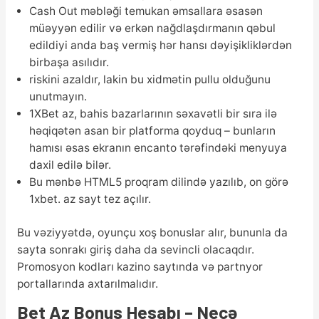
Cash Out məbləği temukan əmsallara əsasən
müəyyən edilir və erkən nağdlaşdırmanın qəbul
edildiyi anda baş vermiş hər hansı dəyişikliklərdən
birbaşa asılıdır.
riskini azaldır, lakin bu xidmətin pullu olduğunu
unutmayın.
1XBet az, bahis bazarlarının səxavətli bir sıra ilə
həqiqətən asan bir platforma qoyduq – bunların
hamısı əsas ekranın encanto tərəfindəki menyuya
daxil edilə bilər.
Bu mənbə HTML5 proqram dilində yazılıb, on görə
1xbet. az sayt tez açılır.
Bu vəziyyətdə, oyunçu xoş bonuslar alır, bununla da
sayta sonrakı giriş daha da sevincli olacaqdır.
Promosyon kodları kazino saytında və partnyor
portallarında axtarılmalıdır.
Bet Az Bonus Hesabı – Necə