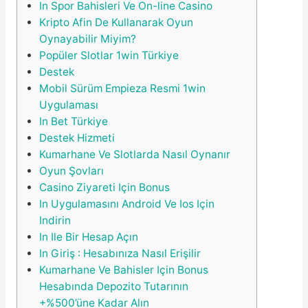
In Spor Bahisleri Ve On-line Casino
Kripto Afin De Kullanarak Oyun
Oynayabilir Miyim?
Popüler Slotlar 1win Türkiye
Destek
Mobil Sürüm Empieza Resmi 1win
Uygulaması
In Bet Türkiye
Destek Hizmeti
Kumarhane Ve Slotlarda Nasıl Oynanır
Oyun Şovları
Casino Ziyareti Için Bonus
In Uygulamasını Android Ve Ios Için
Indirin
In Ile Bir Hesap Açın
In Giriş : Hesabınıza Nasıl Erişilir
Kumarhane Ve Bahisler Için Bonus
Hesabında Depozito Tutarının
+%500’üne Kadar Alın