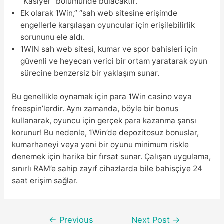
“Kasiyer” bölümünde bulacaktır.
Ek olarak 1Win,” “sah web sitesine erişimde
engellerle karşılaşan oyuncular için erişilebilirlik
sorununu ele aldı.
1WIN sah web sitesi, kumar ve spor bahisleri için
güvenli ve heyecan verici bir ortam yaratarak oyun
sürecine benzersiz bir yaklaşım sunar.
Bu genellikle oynamak için para 1Win casino veya
freespin’lerdir. Aynı zamanda, böyle bir bonus
kullanarak, oyuncu için gerçek para kazanma şansı
korunur! Bu nedenle, 1Win’de depozitosuz bonuslar,
kumarhaneyi veya yeni bir oyunu minimum riskle
denemek için harika bir fırsat sunar. Çalışan uygulama,
sınırlı RAM’e sahip zayıf cihazlarda bile bahisçiye 24
saat erişim sağlar.
Post
←
Previous
Next Post
→