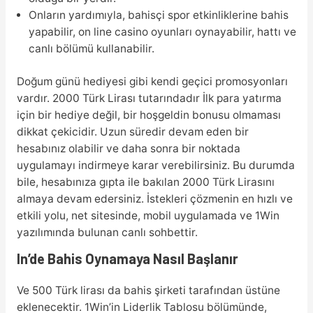
Onların yardımıyla, bahisçi spor etkinliklerine bahis
yapabilir, on line casino oyunları oynayabilir, hattı ve
canlı bölümü kullanabilir.
Doğum günü hediyesi gibi kendi geçici promosyonları
vardır. 2000 Türk Lirası tutarındadır İlk para yatırma
için bir hediye değil, bir hoşgeldin bonusu olmaması
dikkat çekicidir. Uzun süredir devam eden bir
hesabınız olabilir ve daha sonra bir noktada
uygulamayı indirmeye karar verebilirsiniz. Bu durumda
bile, hesabınıza gıpta ile bakılan 2000 Türk Lirasını
almaya devam edersiniz. İstekleri çözmenin en hızlı ve
etkili yolu, net sitesinde, mobil uygulamada ve 1Win
yazılımında bulunan canlı sohbettir.
In’de Bahis Oynamaya Nasıl Başlanır
Ve 500 Türk lirası da bahis şirketi tarafından üstüne
eklenecektir. 1Win’in Liderlik Tablosu bölümünde,