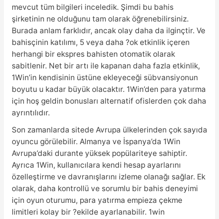
mevcut tüm bilgileri inceledik. Şimdi bu bahis
şirketinin ne olduğunu tam olarak öğrenebilirsiniz.
Burada anlam farklıdır, ancak olay daha da ilginçtir. Ve
bahisçinin katılımı, 5 veya daha ?ok etkinlik içeren
herhangi bir ekspres bahisten otomatik olarak
sabitlenir. Net bir artı ile kapanan daha fazla etkinlik,
1Win’in kendisinin üstüne ekleyeceği sübvansiyonun
boyutu u kadar büyük olacaktır. 1Win’den para yatırma
için hoş geldin bonusları alternatif ofislerden çok daha
ayrıntılıdır.
Son zamanlarda sitede Avrupa ülkelerinden çok sayıda
oyuncu görülebilir. Almanya ve İspanya’da 1Win
Avrupa’daki durante yüksek popülariteye sahiptir.
Ayrıca 1Win, kullanıcılara kendi hesap ayarlarını
özelleştirme ve davranışlarını izleme olanağı sağlar. Ek
olarak, daha kontrollü ve sorumlu bir bahis deneyimi
için oyun oturumu, para yatırma empieza çekme
limitleri kolay bir ?ekilde ayarlanabilir. 1win