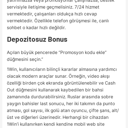
yatırılmazsa veya promosyonlar çalışmazsa, destek
servisiyle iletişime geçmelisiniz. 7/24 hizmet
vermektedir, çalışanları oldukça hızlı cevap
vermektedir. Özellikle telefon görüşmesi ile, canlı
sohbet o kadar hızlı değildir.
Depozitosuz Bonus
Açılan büyük pencerede “Promosyon kodu ekle”
düğmesini seçin.”
1Win, kullanıcıların bilinçli kararlar almasına yardımcı
olacak modern araçlar sunar. Örneğin, video akışı
özelliği birden çok ekranda görüntülenebilir ve Cash
Out düğmesini kullanarak kaybedilen bir bahsi
zamanında durdurabilirsiniz. Ruslar arasında sobre
yaygın bahisler last sonucu, her iki takımın da punto
atması, gol sayısı, ilk golü atan oyuncu, çifte şans, alt/
üst ve diğerleri üzerinedir. Herhangi bir cihazdan
1Win’i kullanırken kendi kendine mobil web site