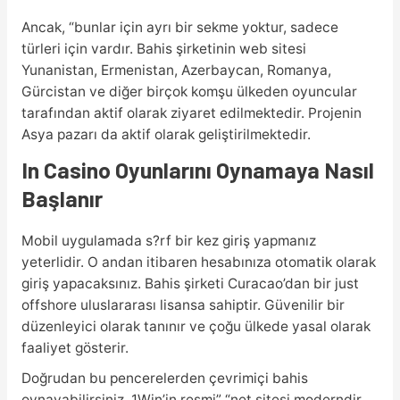
Ancak, “bunlar için ayrı bir sekme yoktur, sadece
türleri için vardır. Bahis şirketinin web sitesi
Yunanistan, Ermenistan, Azerbaycan, Romanya,
Gürcistan ve diğer birçok komşu ülkeden oyuncular
tarafından aktif olarak ziyaret edilmektedir. Projenin
Asya pazarı da aktif olarak geliştirilmektedir.
In Casino Oyunlarını Oynamaya Nasıl
Başlanır
Mobil uygulamada s?rf bir kez giriş yapmanız
yeterlidir. O andan itibaren hesabınıza otomatik olarak
giriş yapacaksınız. Bahis şirketi Curacao’dan bir just
offshore uluslararası lisansa sahiptir. Güvenilir bir
düzenleyici olarak tanınır ve çoğu ülkede yasal olarak
faaliyet gösterir.
Doğrudan bu pencerelerden çevrimiçi bahis
oynayabilirsiniz. 1Win’in resmi” “net sitesi moderndir