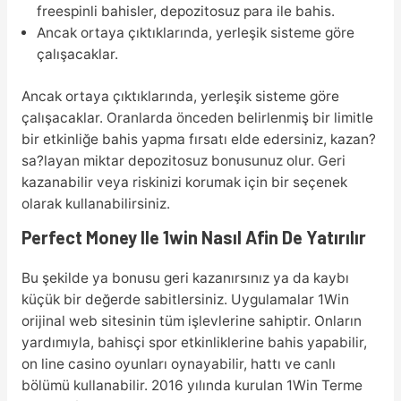
freespinli bahisler, depozitosuz para ile bahis.
Ancak ortaya çıktıklarında, yerleşik sisteme göre
çalışacaklar.
Ancak ortaya çıktıklarında, yerleşik sisteme göre
çalışacaklar. Oranlarda önceden belirlenmiş bir limitle
bir etkinliğe bahis yapma fırsatı elde edersiniz, kazan?
sa?layan miktar depozitosuz bonusunuz olur. Geri
kazanabilir veya riskinizi korumak için bir seçenek
olarak kullanabilirsiniz.
Perfect Money Ile 1win Nasıl Afin De Yatırılır
Bu şekilde ya bonusu geri kazanırsınız ya da kaybı
küçük bir değerde sabitlersiniz. Uygulamalar 1Win
orijinal web sitesinin tüm işlevlerine sahiptir. Onların
yardımıyla, bahisçi spor etkinliklerine bahis yapabilir,
on line casino oyunları oynayabilir, hattı ve canlı
bölümü kullanabilir. 2016 yılında kurulan 1Win Terme