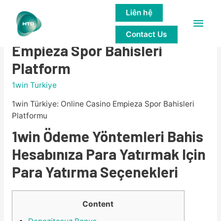
Liên hệ
Main
1win Türkiye: Online Casino
Contact Us
Men
Empieza Spor Bahisleri
Platform
1win Turkiye
1win Türkiye: Online Casino Empieza Spor Bahisleri
Platformu
1win Ödeme Yöntemleri Bahis
Hesabınıza Para Yatırmak Için
Para Yatırma Seçenekleri
Content