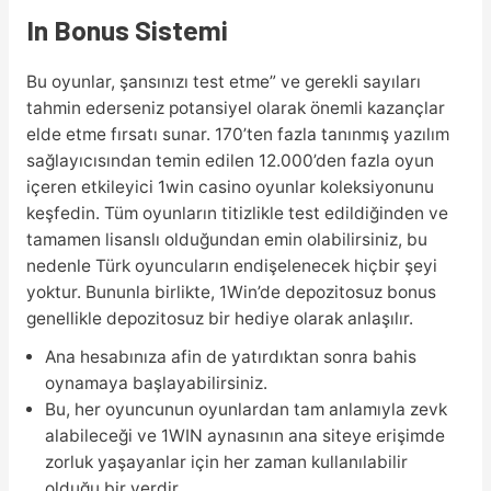
In Bonus Sistemi
Bu oyunlar, şansınızı test etme” ve gerekli sayıları
tahmin ederseniz potansiyel olarak önemli kazançlar
elde etme fırsatı sunar. 170’ten fazla tanınmış yazılım
sağlayıcısından temin edilen 12.000’den fazla oyun
içeren etkileyici 1win casino oyunlar koleksiyonunu
keşfedin. Tüm oyunların titizlikle test edildiğinden ve
tamamen lisanslı olduğundan emin olabilirsiniz, bu
nedenle Türk oyuncuların endişelenecek hiçbir şeyi
yoktur. Bununla birlikte, 1Win’de depozitosuz bonus
genellikle depozitosuz bir hediye olarak anlaşılır.
Ana hesabınıza afin de yatırdıktan sonra bahis
oynamaya başlayabilirsiniz.
Bu, her oyuncunun oyunlardan tam anlamıyla zevk
alabileceği ve 1WIN aynasının ana siteye erişimde
zorluk yaşayanlar için her zaman kullanılabilir
olduğu bir yerdir.