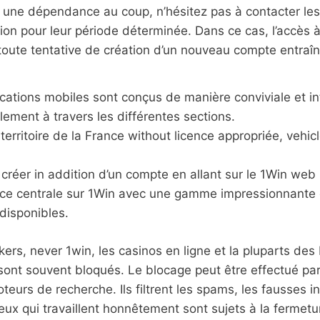
une dépendance au coup, n’hésitez pas à contacter les 
on pour leur période déterminée. Dans ce cas, l’accès 
toute tentative de création d’un nouveau compte entraîn
lications mobiles sont conçus de manière conviviale et in
lement à travers les différentes sections.
 territoire de la France without licence appropriée, vehic
créer in addition d’un compte en allant sur le 1Win web 
ace centrale sur 1Win avec une gamme impressionnante d
disponibles.
ers, never 1win, les casinos en ligne et la pluparts de
s sont souvent bloqués. Le blocage peut être effectué p
urs de recherche. Ils filtrent les spams, les fausses in
ux qui travaillent honnêtement sont sujets à la fermetur