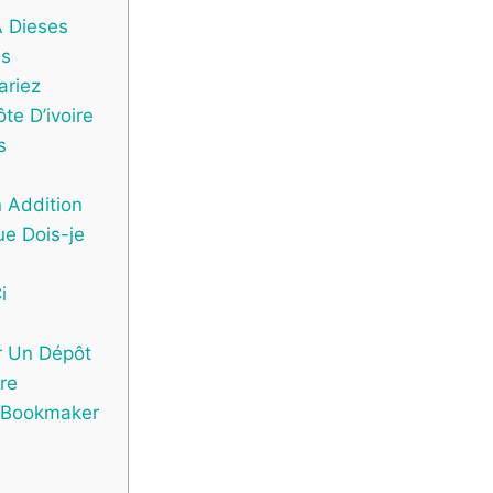
À Dieses
es
ariez
te D’ivoire
s
 Addition
ue Dois-je
i
er Un Dépôt
ire
e Bookmaker