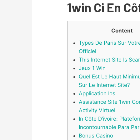
1win Ci En Cô
Content
Types De Paris Sur Votre
Officiel
This Internet Site Is Sc
Jeux 1 Win
Quel Est Le Haut Mini
Sur Le Internet Site?
Application Ios
Assistance Site 1win C
Activity Virtuel
In Côte D’ivoire: Platefo
Incontournable Para Par
Bonus Casino