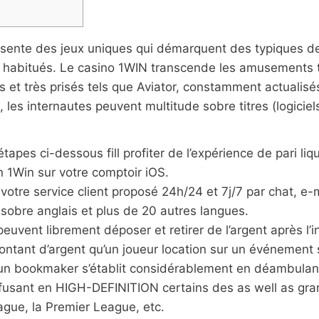
présente des jeux uniques qui démarquent des typiques de
rs habitués. Le casino 1WIN transcende les amusements t
 et très prisés tels que Aviator, constamment actualisés
 les internautes peuvent multitude sobre titres (logiciel
apes ci-dessous fill profiter de l’expérience de pari li
ion 1Win sur votre comptoir iOS.
 votre service client proposé 24h/24 et 7j/7 par chat, e-
sobre anglais et plus de 20 autres langues.
peuvent librement déposer et retirer de l’argent après l’in
ontant d’argent qu’un joueur location sur un événement sp
n bookmaker s’établit considérablement en déambulant cr
diffusant en HIGH-DEFINITION certains des as well as gr
gue, la Premier League, etc.