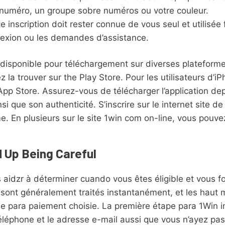
 numéro, un groupe sobre numéros ou votre couleur.
 inscription doit rester connue de vous seul et utilisée fi
nexion ou les demandes d’assistance.
 disponible pour téléchargement sur diverses plateformes
la trouver sur the Play Store. Pour les utilisateurs d’iP
l’App Store. Assurez-vous de télécharger l’application dep
nsi que son authenticité. S’inscrire sur le internet site de
me. En plusieurs sur le site 1win com on-line, vous pouv
d Up Being Careful
 aidzr à déterminer cuando vous êtes éligible et vous fou
s sont généralement traités instantanément, et les haut
e para paiement choisie. La première étape para 1Win 
léphone et le adresse e-mail aussi que vous n’ayez pas à