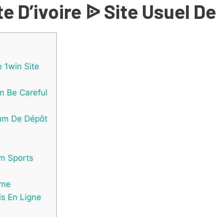
te D’ivoire ᐉ Site Usuel De
 1win Site
am Be Careful
mum De Dépôt
om Sports
rme
is En Ligne