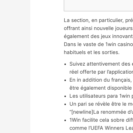
La section, en particulier, 
offrant ainsi nouvelle joueu
également des jeux innovants
Dans le vaste de 1win casino,
habituels et les sorties.
Suivez attentivement des ét
réel offerte par l’applicat
En in addition du français,
être également disponible 
Les utilisateurs para 1win 
Un pari se révèle être le m
“[newline]La renommée d’u
1Win facilite cela sobre 
comme l’UEFA Winners Lea