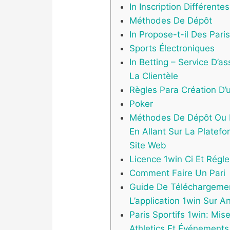
In Inscription Différent
Méthodes De Dépôt
In Propose-t-il Des Paris
Sports Électroniques
In Betting – Service D’a
La Clientèle
Règles Para Création D
Poker
Méthodes De Dépôt Ou D
En Allant Sur La Platef
Site Web
Licence 1win Ci Et Régl
Comment Faire Un Pari
Guide De Téléchargeme
L’application 1win Sur A
Paris Sportifs 1win: Mis
Athletics Et Événements