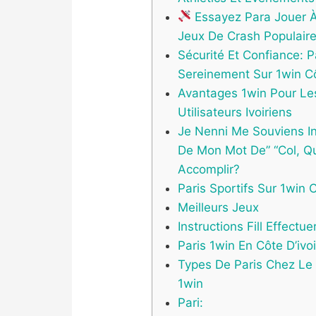
Essayez Para Jouer 
Jeux De Crash Populair
Sécurité Et Confiance: P
Sereinement Sur 1win Cô
Avantages 1win Pour Le
Utilisateurs Ivoiriens
Je Nenni Me Souviens In
De Mon Mot De” “Col, Q
Accomplir?
Paris Sportifs Sur 1win C
Meilleurs Jeux
Instructions Fill Effectu
Paris 1win En Côte D’ivo
Types De Paris Chez L
1win
Pari: