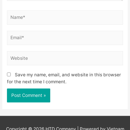
Name*
Email*
Website
Save my name, email, and website in this browser
for the next time I comment.
Copyright © 2026
HTD Company
| Powered by Vietnam