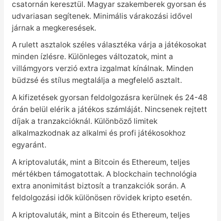
csatornán keresztül. Magyar szakemberek gyorsan és
udvariasan segítenek. Minimális várakozási idővel
járnak a megkeresések.
A rulett asztalok széles választéka várja a játékosokat
minden ízlésre. Különleges változatok, mint a
villámgyors verzió extra izgalmat kínálnak. Minden
büdzsé és stílus megtalálja a megfelelő asztalt.
A kifizetések gyorsan feldolgozásra kerülnek és 24-48
órán belül elérik a játékos számláját. Nincsenek rejtett
díjak a tranzakcióknál. Különböző limitek
alkalmazkodnak az alkalmi és profi játékosokhoz
egyaránt.
A kriptovaluták, mint a Bitcoin és Ethereum, teljes
mértékben támogatottak. A blockchain technológia
extra anonimitást biztosít a tranzakciók során. A
feldolgozási idők különösen rövidek kripto esetén.
A kriptovaluták, mint a Bitcoin és Ethereum, teljes