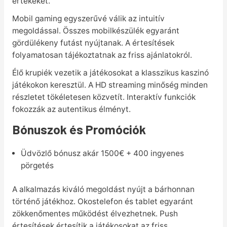
értékeket.
Mobil gaming egyszerűvé válik az intuitív
megoldással. Összes mobilkészülék egyaránt
gördülékeny futást nyújtanak. A értesítések
folyamatosan tájékoztatnak az friss ajánlatokról.
Élő krupiék vezetik a játékosokat a klasszikus kaszinó
játékokon keresztül. A HD streaming minőség minden
részletet tökéletesen közvetít. Interaktív funkciók
fokozzák az autentikus élményt.
Bónuszok és Promóciók
Üdvözlő bónusz akár 1500€ + 400 ingyenes
pörgetés
A alkalmazás kiváló megoldást nyújt a bárhonnan
történő játékhoz. Okostelefon és tablet egyaránt
zökkenőmentes működést élvezhetnek. Push
értesítések értesítik a játékosokat az friss