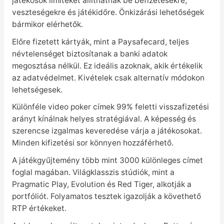
játékosok limiteket állíthatnak be befizetésekre,
veszteségekre és játékidőre. Önkizárási lehetőségek
bármikor elérhetők.
Előre fizetett kártyák, mint a Paysafecard, teljes
névtelenséget biztosítanak a banki adatok
megosztása nélkül. Ez ideális azoknak, akik értékelik
az adatvédelmet. Kivételek csak alternatív módokon
lehetségesek.
Különféle video poker címek 99% feletti visszafizetési
arányt kínálnak helyes stratégiával. A képesség és
szerencse izgalmas keveredése várja a játékosokat.
Minden kifizetési sor könnyen hozzáférhető.
A játékgyűjtemény több mint 3000 különleges címet
foglal magában. Világklasszis stúdiók, mint a
Pragmatic Play, Evolution és Red Tiger, alkotják a
portfóliót. Folyamatos tesztek igazolják a követhető
RTP értékeket.