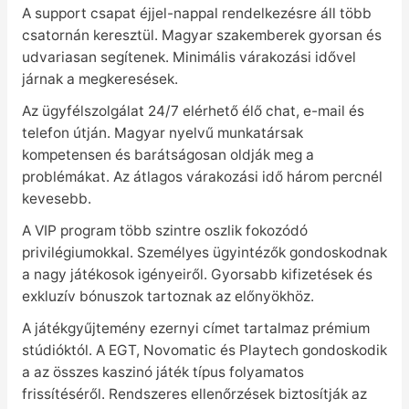
A support csapat éjjel-nappal rendelkezésre áll több
csatornán keresztül. Magyar szakemberek gyorsan és
udvariasan segítenek. Minimális várakozási idővel
járnak a megkeresések.
Az ügyfélszolgálat 24/7 elérhető élő chat, e-mail és
telefon útján. Magyar nyelvű munkatársak
kompetensen és barátságosan oldják meg a
problémákat. Az átlagos várakozási idő három percnél
kevesebb.
A VIP program több szintre oszlik fokozódó
privilégiumokkal. Személyes ügyintézők gondoskodnak
a nagy játékosok igényeiről. Gyorsabb kifizetések és
exkluzív bónuszok tartoznak az előnyökhöz.
A játékgyűjtemény ezernyi címet tartalmaz prémium
stúdióktól. A EGT, Novomatic és Playtech gondoskodik
a az összes kaszinó játék típus folyamatos
frissítéséről. Rendszeres ellenőrzések biztosítják az