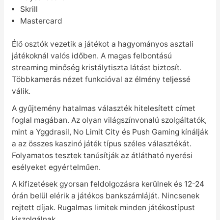
Skrill
Mastercard
Élő osztók vezetik a játékot a hagyományos asztali
játékoknál valós időben. A magas felbontású
streaming minőség kristálytiszta látást biztosít.
Többkamerás nézet funkcióval az élmény teljessé
válik.
A gyűjtemény hatalmas választék hitelesített címet
foglal magában. Az olyan világszínvonalú szolgáltatók,
mint a Yggdrasil, No Limit City és Push Gaming kínálják
a az összes kaszinó játék típus széles választékát.
Folyamatos tesztek tanúsítják az átlátható nyerési
esélyeket egyértelműen.
A kifizetések gyorsan feldolgozásra kerülnek és 12-24
órán belül elérik a játékos bankszámláját. Nincsenek
rejtett díjak. Rugalmas limitek minden játékostípust
kiszolgálnak.