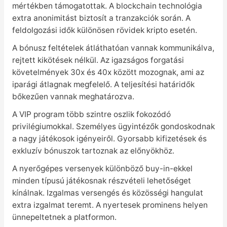
mértékben támogatottak. A blockchain technológia
extra anonimitást biztosít a tranzakciók során. A
feldolgozási idők különösen rövidek kripto esetén.
A bónusz feltételek átláthatóan vannak kommunikálva,
rejtett kikötések nélkül. Az igazságos forgatási
követelmények 30x és 40x között mozognak, ami az
iparági átlagnak megfelelő. A teljesítési határidők
bőkezűen vannak meghatározva.
A VIP program több szintre oszlik fokozódó
privilégiumokkal. Személyes ügyintézők gondoskodnak
a nagy játékosok igényeiről. Gyorsabb kifizetések és
exkluzív bónuszok tartoznak az előnyökhöz.
A nyerőgépes versenyek különböző buy-in-ekkel
minden típusú játékosnak részvételi lehetőséget
kínálnak. Izgalmas versengés és közösségi hangulat
extra izgalmat teremt. A nyertesek prominens helyen
ünnepeltetnek a platformon.