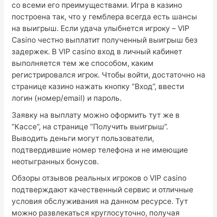
со всеми его преимуществами. Игра в казино
построена так, что у гемблера всегда есть шансы
на выигрыш. Если удача улыбнется игроку – VIP
Casino честно выплатит полученный выигрыш без
задержек. В VIP casino вход в личный кабинет
выполняется тем же способом, каким
регистрировался игрок. Чтобы войти, достаточно на
странице казино нажать кнопку “Вход”, ввести
логин (номер/email) и пароль.
Заявку на выплату можно оформить тут же в
“Кассе”, на странице “Получить выигрыш”.
Выводить деньги могут пользователи,
подтвердившие номер телефона и не имеющие
неотыгранных бонусов.
Обзоры отзывов реальных игроков о VIP casino
подтверждают качественный сервис и отличные
условия обслуживания на данном ресурсе. Тут
можно развлекаться круглосуточно, получая