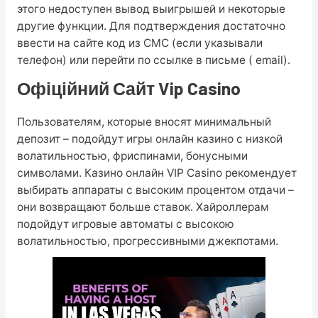
этого недоступен вывод выигрышей и некоторые
другие функции. Для подтверждения достаточно
ввести на сайте код из СМС (если указывали
телефон) или перейти по ссылке в письме ( email).
Офіційний Сайт Vip Casino
Пользователям, которые вносят минимальный
депозит – подойдут игры онлайн казино с низкой
волатильностью, фриспинами, бонусными
символами. Казино онлайн VIP Casino рекомендует
выбирать аппараты с высоким процентом отдачи –
они возвращают больше ставок. Хайроллерам
подойдут игровые автоматы с высокою
волатильностью, прогрессивными джекпотами.