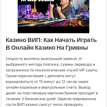
Казино ВИП: Как Начать Играть
В Онлайн Казино На Гривны
Скорость выплаты выигрышей зависит от
выбранного метода платежа, суммы перевода и
загруженности технологических служб VIP casino.
Сроки перечисления с депозита могут
варьироваться от 15 минут до 12 часов через
онлайн кошельки и виртуальные счета. Вывод
денег на пластиковые карточки банков проходит в
течение 3 банковских дней. Зарегистрированные
гости ВИП казино смогут легко проводить