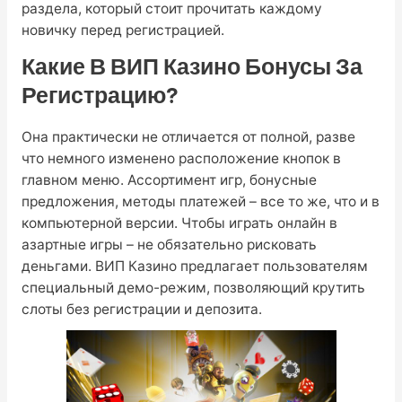
раздела, который стоит прочитать каждому
новичку перед регистрацией.
Какие В ВИП Казино Бонусы За
Регистрацию?
Она практически не отличается от полной, разве
что немного изменено расположение кнопок в
главном меню. Ассортимент игр, бонусные
предложения, методы платежей – все то же, что и в
компьютерной версии. Чтобы играть онлайн в
азартные игры – не обязательно рисковать
деньгами. ВИП Казино предлагает пользователям
специальный демо-режим, позволяющий крутить
слоты без регистрации и депозита.