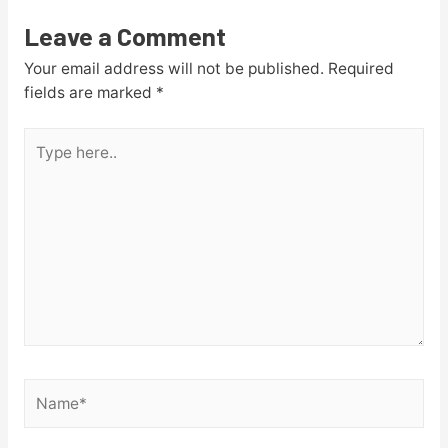
Leave a Comment
Your email address will not be published.
Required
fields are marked
*
Type
here..
Name*