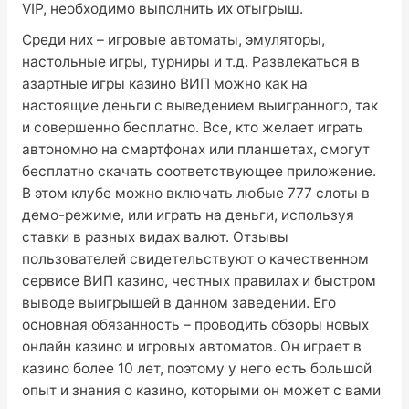
VIP, необходимо выполнить их отыгрыш.
Среди них – игровые автоматы, эмуляторы,
настольные игры, турниры и т.д. Развлекаться в
азартные игры казино ВИП можно как на
настоящие деньги с выведением выигранного, так
и совершенно бесплатно. Все, кто желает играть
автономно на смартфонах или планшетах, смогут
бесплатно скачать соответствующее приложение.
В этом клубе можно включать любые 777 слоты в
демо-режиме, или играть на деньги, используя
ставки в разных видах валют. Отзывы
пользователей свидетельствуют о качественном
сервисе ВИП казино, честных правилах и быстром
выводе выигрышей в данном заведении. Его
основная обязанность – проводить обзоры новых
онлайн казино и игровых автоматов. Он играет в
казино более 10 лет, поэтому у него есть большой
опыт и знания о казино, которыми он может с вами