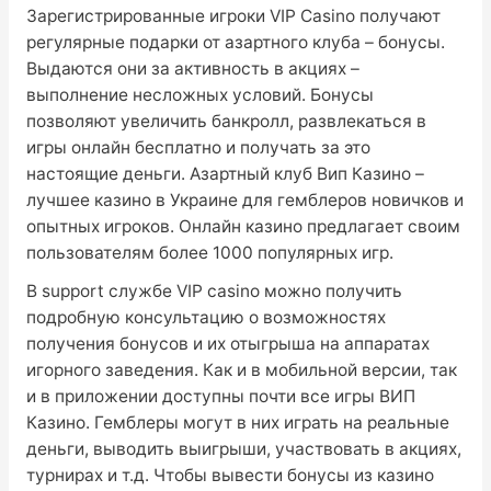
Зарегистрированные игроки VIP Casino получают
регулярные подарки от азартного клуба – бонусы.
Выдаются они за активность в акциях –
выполнение несложных условий. Бонусы
позволяют увеличить банкролл, развлекаться в
игры онлайн бесплатно и получать за это
настоящие деньги. Азартный клуб Вип Казино –
лучшее казино в Украине для гемблеров новичков и
опытных игроков. Онлайн казино предлагает своим
пользователям более 1000 популярных игр.
В support службе VIP casino можно получить
подробную консультацию о возможностях
получения бонусов и их отыгрыша на аппаратах
игорного заведения. Как и в мобильной версии, так
и в приложении доступны почти все игры ВИП
Казино. Гемблеры могут в них играть на реальные
деньги, выводить выигрыши, участвовать в акциях,
турнирах и т.д. Чтобы вывести бонусы из казино