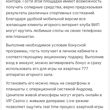
конторе. Гости этой площадки имеют возможность
получать солидные средства, верно предсказывая
результаты различных спортивных состязаний.
Благодаря удобной мобильной версии все
желающие клиенты игорного интернет клуба ВИП
могут крутить любимые слоты на своих телефонах
или планшетах.
Выполнив необходимое условие бонусной
программы, гость получает в личном кабинете к
соответствующему акционному подарку. Выполнив
вход в аккаунт, можно активировать бонус и сразу
использовать его для игры на азартных 777
аппаратах игорного зала.
Установить его можно лишь на смартфоны и
планшеты с операционной системой Андроид.
Ценители живой атмосферы могут играть онлайн в
VIP Casino с живыми дилерами. Live-режим
позволяет ощутить real time процесс азартной игры