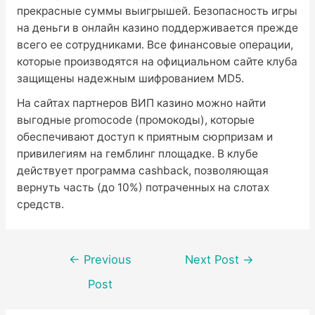
прекрасные суммы выигрышей. Безопасность игры
на деньги в онлайн казино поддерживается прежде
всего ее сотрудниками. Все финансовые операции,
которые производятся на официальном сайте клуба
защищены надежным шифрованием MD5.
На сайтах партнеров ВИП казино можно найти
выгодные promocode (промокоды), которые
обеспечивают доступ к приятным сюрпризам и
привилегиям на гемблинг площадке. В клубе
действует программа cashback, позволяющая
вернуть часть (до 10%) потраченных на слотах
средств.
Post
←
Previous
Next Post
→
navigation
Post