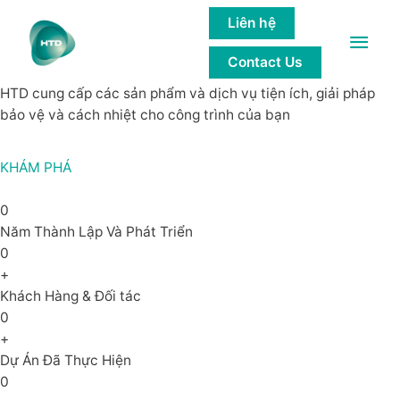
GIẢI PHÁP của các công trình bền
Liên hệ
Main
vững
Contact Us
Men
HTD cung cấp các sản phẩm và dịch vụ tiện ích, giải pháp
bảo vệ và cách nhiệt cho công trình của bạn
KHÁM PHÁ
0
Năm Thành Lập Và Phát Triển
0
+
Khách Hàng & Đối tác
0
+
Dự Án Đã Thực Hiện
0