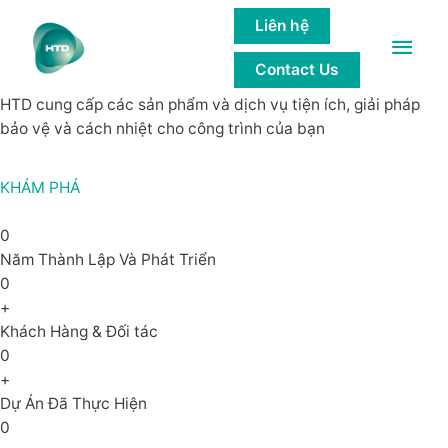
GIẢI PHÁP của các công trình bền
Liên hệ
Main
vững
Contact Us
Men
HTD cung cấp các sản phẩm và dịch vụ tiện ích, giải pháp
bảo vệ và cách nhiệt cho công trình của bạn
KHÁM PHÁ
0
Năm Thành Lập Và Phát Triển
0
+
Khách Hàng & Đối tác
0
+
Dự Án Đã Thực Hiện
0