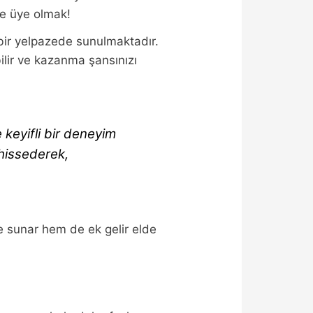
ne üye olmak!
 bir yelpazede sunulmaktadır.
ilir ve kazanma şansınızı
 keyifli bir deneyim
 hissederek,
te sunar hem de ek gelir elde