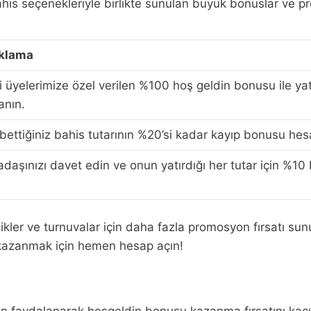
bahis seçenekleriyle birlikte sunulan büyük bonuslar ve 
klama
i üyelerimize özel verilen %100 hoş geldin bonusu ile yatır
anın.
bettiğiniz bahis tutarının %20’si kadar kayıp bonusu hesa
adaşınızı davet edin ve onun yatırdığı her tutar için %10
ikler ve turnuvalar için daha fazla promosyon fırsatı sun
 kazanmak için hemen hesap açın!
n faydalanarak hoşgeldin bonusu kazanma fırsatını kaçı