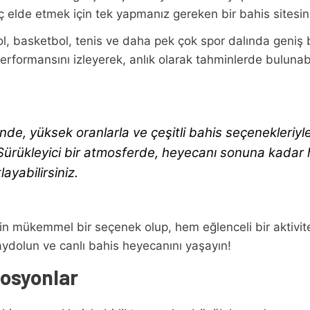
elde etmek için tek yapmanız gereken bir bahis sitesi
bol, basketbol, tenis ve daha pek çok spor dalında geniş
erformansını izleyerek, anlık olarak tahminlerde bulunab
inde, yüksek oranlarla ve çeşitli bahis seçenekleriyle
. Sürükleyici bir atmosferde, heyecanı sonuna kadar
layabilirsiniz.
için mükemmel bir seçenek olup, hem eğlenceli bir aktivi
aydolun ve canlı bahis heyecanını yaşayın!
osyonlar