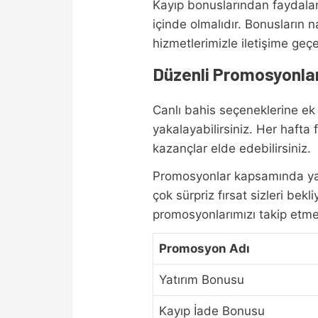
Kayıp bonuslarından faydalanma
içinde olmalıdır. Bonusların n
hizmetlerimizle iletişime geçeb
Düzenli Promosyonla
Canlı bahis seçeneklerine ek
yakalayabilirsiniz. Her hafta f
kazançlar elde edebilirsiniz.
Promosyonlar kapsamında yatı
çok sürpriz fırsat sizleri bek
promosyonlarımızı takip etm
Promosyon Adı
Yatırım Bonusu
Kayıp İade Bonusu