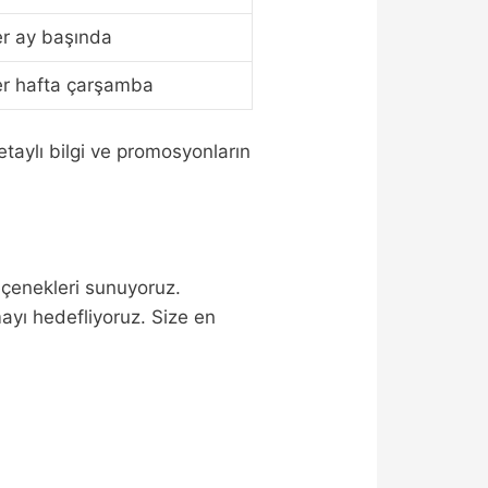
r ay başında
r hafta çarşamba
taylı bilgi ve promosyonların
eçenekleri sunuyoruz.
mayı hedefliyoruz. Size en