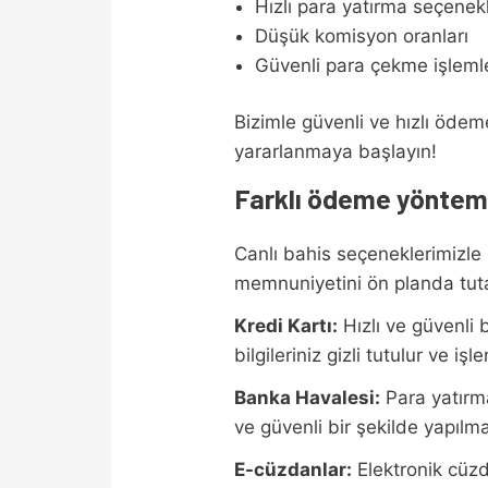
Hızlı para yatırma seçenekl
Düşük komisyon oranları
Güvenli para çekme işlemle
Bizimle güvenli ve hızlı ödem
yararlanmaya başlayın!
Farklı ödeme yöntem
Canlı bahis seçeneklerimizle b
memnuniyetini ön planda tuta
Kredi Kartı:
Hızlı ve güvenli b
bilgileriniz gizli tutulur ve iş
Banka Havalesi:
Para yatırma
ve güvenli bir şekilde yapılm
E-cüzdanlar:
Elektronik cüzda