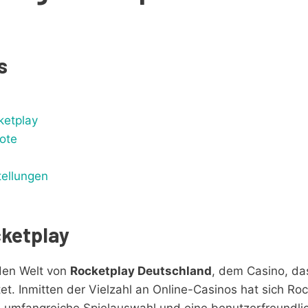
s
ketplay
ote
tellungen
cketplay
den Welt von
Rocketplay Deutschland
, dem Casino, das
tet. Inmitten der Vielzahl an Online-Casinos hat sich Ro