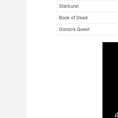
Starburst
Book of Dead
Gonzo’s Quest