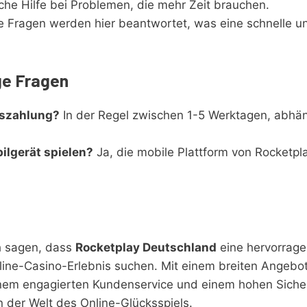
che Hilfe bei Problemen, die mehr Zeit brauchen.
e Fragen werden hier beantwortet, was eine schnelle u
ge Fragen
uszahlung?
In der Regel zwischen 1-5 Werktagen, abhän
ilgerät spielen?
Ja, die mobile Plattform von Rocketpl
h sagen, dass
Rocketplay Deutschland
eine hervorragen
line-Casino-Erlebnis suchen. Mit einem breiten Angebot
inem engagierten Kundenservice und einem hohen Siche
 der Welt des Online-Glücksspiels.