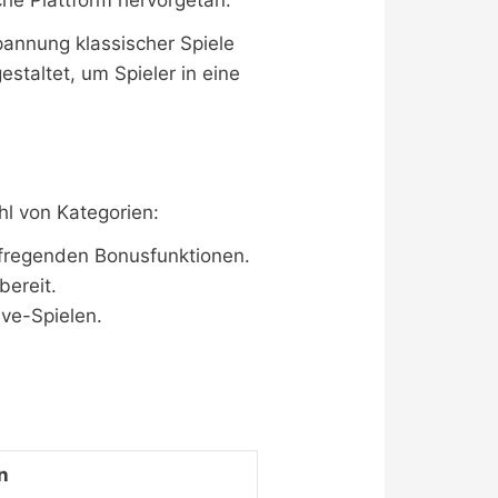
he Plattform hervorgetan.
Spannung klassischer Spiele
estaltet, um Spieler in eine
hl von Kategorien:
ufregenden Bonusfunktionen.
bereit.
ive-Spielen.
n