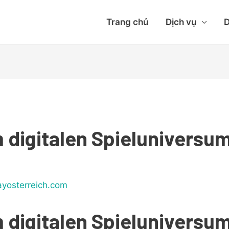
Trang chủ
Dịch vụ
D
 digitalen Spieluniversum
ayosterreich.com
 digitalen Spieluniversum