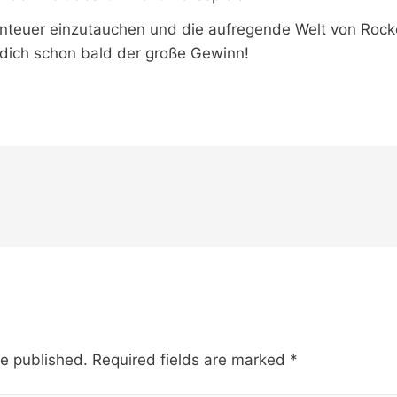
enteuer einzutauchen und die aufregende Welt von Rock
t dich schon bald der große Gewinn!
be published.
Required fields are marked
*