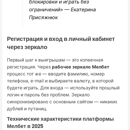
блокировки и играть без
ограничений» — Екатерина
Присяжнюк
Регистрация и вход в личный кабинет
через зеркало
Первый шаг к выигрышам — это копеечная
регистрация. Через
рабочее зеркало Мелбет
процесс тот же — вводите фамилию, номер
телефона, e-mail и выбираете валюту, в которой
будете играть. Для входа — используйте прошлый
логин и пароль без проблем. Зеркало
синхронизировано с основным сайтом — никаких
дублей и путаниц.
Технические характеристики платформы
Мелбет в 2025