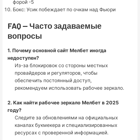
форой -5
Бокс: Усик побеждает по очкам над Фьюри
FAQ — Часто задаваемые
вопросы
1. Почему основной сайт Мелбет иногда
недоступен?
Из-за блокировок со стороны местных
провайдеров и регуляторов, чтобы
обеспечить постоянный доступ,
рекомендуем использовать рабочее зеркало.
2. Как найти рабочее зеркало Мелбет в 2025
году?
Следите за обновлениями на официальных
каналах букмекера и специализированных
ресурсах с проверенной информацией.