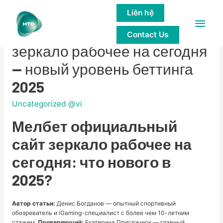
Liên hệ
Main
Мелбет официальный сайт
Contact Us
Men
зеркало рабочее на сегодня
— новый уровень беттинга
2025
Uncategorized @vi
Мелбет официальный
сайт зеркало рабочее на
сегодня: что нового в
2025?
Автор статьи:
Денис Богданов — опытный спортивный
обозреватель и iGaming-специалист с более чем 10-летним
стажем.
Проверяющий:
Екатерина Присяжнюк — главный