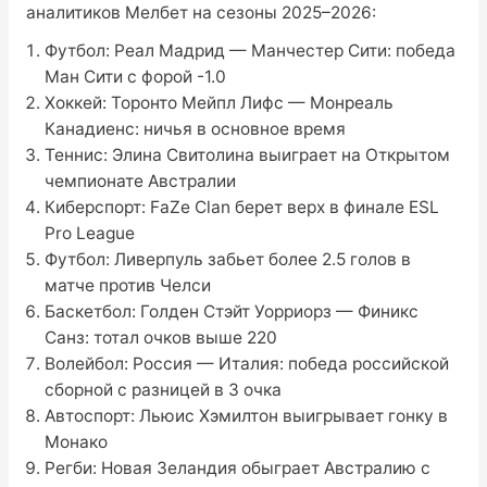
аналитиков Мелбет на сезоны 2025–2026:
Футбол: Реал Мадрид — Манчестер Сити: победа
Ман Сити с форой -1.0
Хоккей: Торонто Мейпл Лифс — Монреаль
Канадиенс: ничья в основное время
Теннис: Элина Свитолина выиграет на Открытом
чемпионате Австралии
Киберспорт: FaZe Clan берет верх в финале ESL
Pro League
Футбол: Ливерпуль забьет более 2.5 голов в
матче против Челси
Баскетбол: Голден Стэйт Уорриорз — Финикс
Санз: тотал очков выше 220
Волейбол: Россия — Италия: победа российской
сборной с разницей в 3 очка
Автоспорт: Льюис Хэмилтон выигрывает гонку в
Монако
Регби: Новая Зеландия обыграет Австралию с