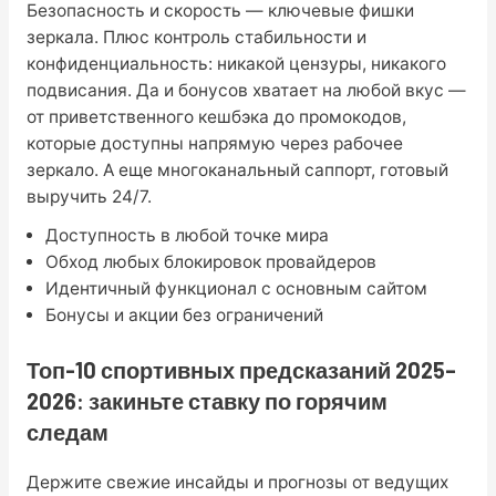
Безопасность и скорость — ключевые фишки
зеркала. Плюс контроль стабильности и
конфиденциальность: никакой цензуры, никакого
подвисания. Да и бонусов хватает на любой вкус —
от приветственного кешбэка до промокодов,
которые доступны напрямую через рабочее
зеркало. А еще многоканальный саппорт, готовый
выручить 24/7.
Доступность в любой точке мира
Обход любых блокировок провайдеров
Идентичный функционал с основным сайтом
Бонусы и акции без ограничений
Топ-10 спортивных предсказаний 2025–
2026: закиньте ставку по горячим
следам
Держите свежие инсайды и прогнозы от ведущих