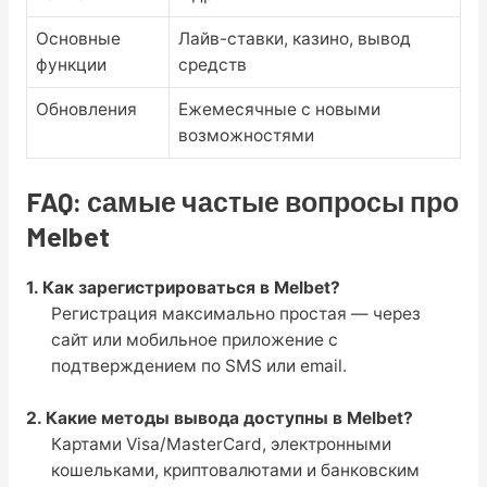
Основные
Лайв-ставки, казино, вывод
функции
средств
Обновления
Ежемесячные с новыми
возможностями
FAQ: самые частые вопросы про
Melbet
1. Как зарегистрироваться в Melbet?
Регистрация максимально простая — через
сайт или мобильное приложение с
подтверждением по SMS или email.
2. Какие методы вывода доступны в Melbet?
Картами Visa/MasterCard, электронными
кошельками, криптовалютами и банковским