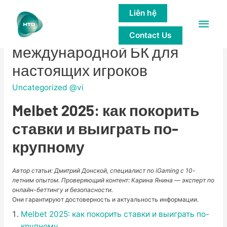
Liên hệ
Main
Melbet 2025: полный обзор
Contact Us
Men
международной БК для
настоящих игроков
Uncategorized @vi
Melbet 2025: как покорить
ставки и выиграть по-
крупному
Автор статьи: Дмитрий Донской, специалист по iGaming с 10-
летним опытом. Проверяющий контент: Карина Янина — эксперт по
онлайн-беттингу и безопасности.
Они гарантируют достоверность и актуальность информации.
Melbet 2025: как покорить ставки и выиграть по-
крупному