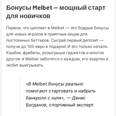
Бонусы Melbet — мощный старт
для новичков
Первое, что цепляет в Melbet — это бодрые бонусы
для новых игроков и приятные акции для
постоянных беттеров. Сыграй первый депозит —
получи до 100 евро в подарок! И это только начало.
Кэшбэк, фрибеты, розыгрыши гаджетов и многое
другое: в Melbet заботятся о каждом, кто азартен и
любит выигрывать.
«В Melbet бонусы реально
помогают стартовать и набрать
банкролл с нуля», — Денис
Богданов, спортивный эксперт.