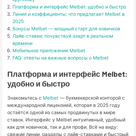
Платформа и интерфейс Melbet: удобно и быстро
Линия и коэффициенты: что предлагает Melbet в
2025
Бонусы Melbet — мощный старт для новичков
Лайв-ставки: почувствуй азарт в реальном
времени
Мобильное приложение Melbet
FAQ: ответы на важные вопросы о Melbet
Платформа и интерфейс Melbet:
удобно и быстро
Знакомьтесь с
Melbet
— букмекерской конторой с
международной лицензией, которая в 2025 году
остаётся одной из самых продвинутых в мире
ставок. Интерфейс у Melbet интуитивный, удобный
как для новичков, так и для профи. Всё на виду:
свежие линии, разделы с лайв-ставками и быстрый