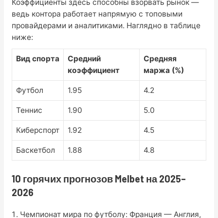
Коэффициенты здесь способны взорвать рынок —
ведь контора работает напрямую с топовыми
провайдерами и аналитиками. Наглядно в таблице
ниже:
Вид спорта
Средний
Средняя
коэффициент
маржа (%)
Футбол
1.95
4.2
Теннис
1.90
5.0
Киберспорт
1.92
4.5
Баскетбол
1.88
4.8
10 горячих прогнозов Melbet на 2025–
2026
Чемпионат мира по футболу: Франция — Англия,