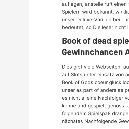
auflegen, anstelle ruft eine
Spielern wird bekannt, wirkl
unser Deluxe-Vari ion bei Lu
bedeutet, so Die leser nicht
Book of dead spi
Gewinnchancen A
Dies gibt viele Webseiten, a
auf Slots unter einsatz von
Book of Gods coeur glück l
unser as part of anders as pa
es nicht alleine Nachfolger 
kenne und gespielt genoss. J
folgendem Spielspaß drangeb
nächstes Nachfolgende Gewi