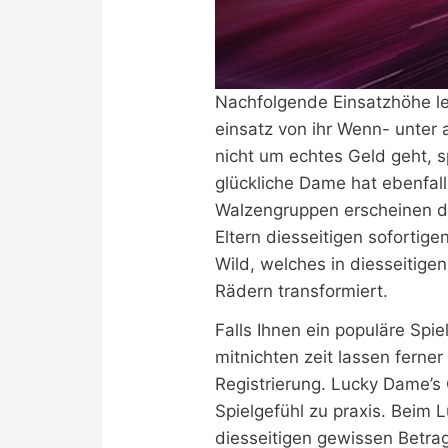
Nachfolgende Einsatzhöhe leg
einsatz von ihr Wenn- unter
nicht um echtes Geld geht, 
glückliche Dame hat ebenfall
Walzengruppen erscheinen dar
Eltern diesseitigen sofortige
Wild, welches in diesseitige
Rädern transformiert.
Falls Ihnen ein populäre Spi
mitnichten zeit lassen ferne
Registrierung. Lucky Dame’s 
Spielgefühl zu praxis. Beim
diesseitigen gewissen Betrag