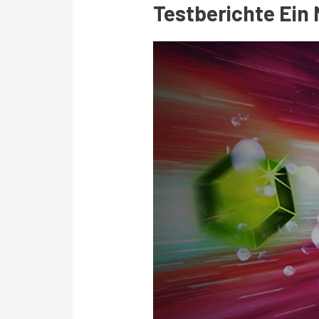
Testberichte Ein 