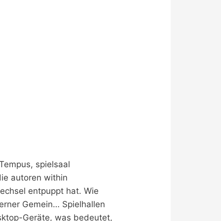
Tempus, spielsaal
die autoren within
wechsel entpuppt hat. Wie
ferner Gemein… Spielhallen
sktop-Geräte, was bedeutet,