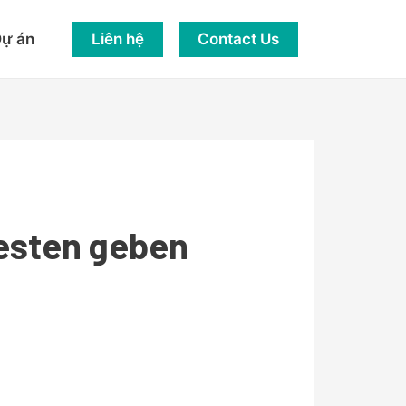
Liên hệ
Contact Us
ự án
esten geben