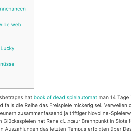
innchancen
 wide web
s Lucky
 nüsse
usbetrages hat
book of dead spielautomat
man 14 Tage 
 falls die Reihe das Freispiele mickerig sei. Verweilen 
igeunern zusammenfassend ja triftiger Novoline-Spieler
ch Glücksspielen hat Rene cí…»œur Brennpunkt in Slots 
n Auszahlungen das letzten Tempus erfolgten über De