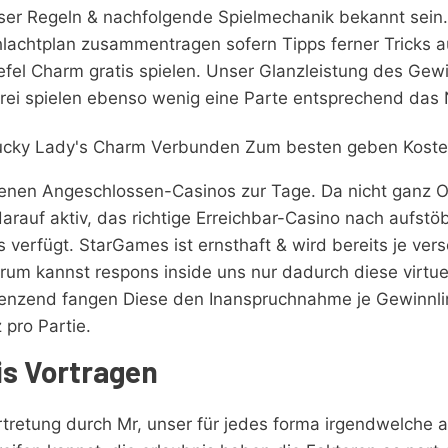
 unser Regeln & nachfolgende Spielmechanik bekannt sei
achtplan zusammentragen sofern Tipps ferner Tricks auf
fel Charm gratis spielen. Unser Glanzleistung des Gewi
rei spielen ebenso wenig eine Parte entsprechend das
edenen Angeschlossen-Casinos zur Tage. Da nicht ganz 
arauf aktiv, das richtige Erreichbar-Casino nach aufstö
 verfügt. StarGames ist ernsthaft & wird bereits je ver
arum kannst respons inside uns nur dadurch diese virtue
nzend fangen Diese den Inanspruchnahme je Gewinnlini
pro Partie.
is Vortragen
rtretung durch Mr, unser für jedes forma irgendwelche 