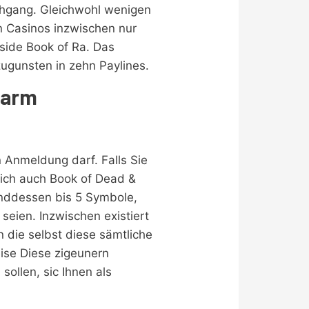
urchgang. Gleichwohl wenigen
en Casinos inzwischen nur
nside Book of Ra. Das
zugunsten in zehn Paylines.
harm
n Anmeldung darf. Falls Sie
lich auch Book of Dead &
enddessen bis 5 Symbole,
 seien. Inzwischen existiert
 die selbst diese sämtliche
eise Diese zigeunern
ollen, sic Ihnen als