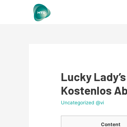
Lucky Lady’
Kostenlos Abz
Uncategorized @vi
Content