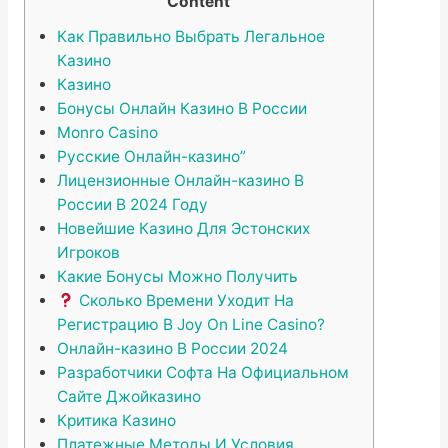
Content
Как Правильно Выбрать Легальное
Казино
Казино
Бонусы Онлайн Казино В России
Monro Casino
Русские Онлайн-казино”
Лицензионные Онлайн-казино В
России В 2024 Году
Новейшие Казино Для Эстонских
Игроков
Какие Бонусы Можно Получить
Сколько Времени Уходит На
Регистрацию В Joy On Line Casino?
Онлайн-казино В России 2024
Разработчики Софта На Официальном
Сайте Джойказино
Критика Казино
Платежные Методы И Условия