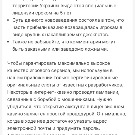
территории Украины выдаются специальные
лицензии сроком на 5 лет.
Суть данного нововведения состояла в том, что
часть прибыли казино возвращалась игрокам в
виде крупных накапливаемых джекпотов.
Также не забывайте, что комментарии могут
быть заказными или заведомо ложными.
Чтобы гарантировать максимально высокое
качество игрового сервиса, мы используем в
нашем приложении только сертифицированные
оригинальные слоты от известных разработчиков.
Некоторые интернет-казино проводят кампании,
связанные с борьбой с мошенниками. Нужно
убедиться, что открытие аккаунта в лицензионном
казино является простой процедурой. Оптимально,
когда в ходе нее достаточно указать адрес
электронной почты и придумать пароль.