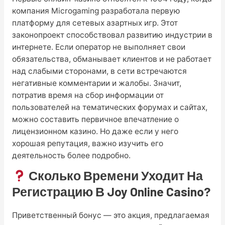
компания Microgaming разработала первую
платформу для сетевых азартных игр. Этот
законопроект способствовал развитию индустрии в
интернете. Если оператор не выполняет свои
обязательства, обманывает клиентов и не работает
над слабыми сторонами, в сети встречаются
негативные комментарии и жалобы. Значит,
потратив время на сбор информации от
пользователей на тематических форумах и сайтах,
можно составить первичное впечатление о
лицензионном казино. Но даже если у него
хорошая репутация, важно изучить его
деятельность более подробно.
Сколько Времени Уходит На
Регистрацию В Joy Online Casino?
Приветственный бонус — это акция, предлагаемая