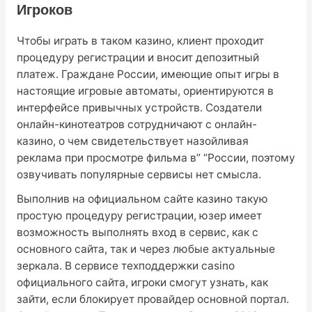
Игроков
Чтобы играть в таком казино, клиент проходит
процедуру регистрации и вносит депозитный
платеж. Граждане России, имеющие опыт игры в
настоящие игровые автоматы, ориентируются в
интерфейсе привычных устройств. Создатели
онлайн-кинотеатров сотрудничают с онлайн-
казино, о чем свидетельствует назойливая
реклама при просмотре фильма в” “России, поэтому
озвучивать популярные сервисы нет смысла.
Выполнив на официальном сайте казино такую
простую процедуру регистрации, юзер имеет
возможность выполнять вход в сервис, как с
основного сайта, так и через любые актуальные
зеркала. В сервисе техподдержки casino
официального сайта, игроки смогут узнать, как
зайти, если блокирует провайдер основной портал.