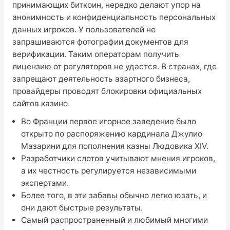
принимающих биткоин, нередко делают упор на
анонимность и конфиденциальность персональных
данных игроков. У пользователей не
запрашиваются фотографии документов для
верификации. Таким операторам получить
лицензию от регуляторов не удастся. В странах, где
запрещают деятельность азартного бизнеса,
провайдеры проводят блокировки официальных
сайтов казино.
Во Франции первое игорное заведение было
открыто по распоряжению кардинала Джулио
Мазарини для пополнения казны Людовика XIV.
Разработчики слотов учитывают мнения игроков,
а их честность регулируется независимыми
экспертами.
Более того, в эти забавы обычно легко юзать, и
они дают быстрые результаты.
Самый распространенный и любимый многими