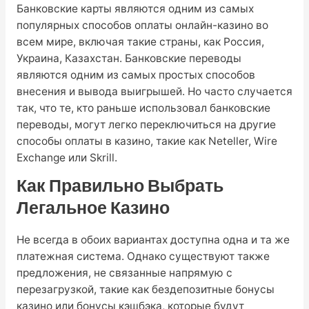
Банковские карты являются одним из самых
популярных способов оплаты онлайн-казино во
всем мире, включая такие страны, как Россия,
Украина, Казахстан. Банковские переводы
являются одним из самых простых способов
внесения и вывода выигрышей. Но часто случается
так, что те, кто раньше использовал банковские
переводы, могут легко переключиться на другие
способы оплаты в казино, такие как Neteller, Wire
Exchange или Skrill.
Как Правильно Выбрать
Легальное Казино
Не всегда в обоих вариантах доступна одна и та же
платежная система. Однако существуют также
предложения, не связанные напрямую с
перезагрузкой, такие как бездепозитные бонусы
казино или бонусы кэшбэка, которые будут