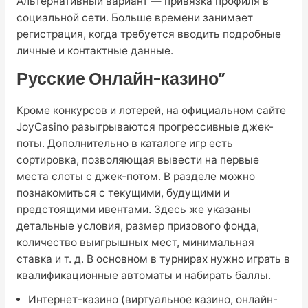
Альтернативный вариант — привязка профиля в
социальной сети. Больше времени занимает
регистрация, когда требуется вводить подробные
личные и контактные данные.
Русские Онлайн-казино”
Кроме конкурсов и лотерей, на официальном сайте
JoyCasino разыгрываются прогрессивные джек-
поты. Дополнительно в каталоге игр есть
сортировка, позволяющая вывести на первые
места слоты с джек-потом. В разделе можно
познакомиться с текущими, будущими и
предстоящими ивентами. Здесь же указаны
детальные условия, размер призового фонда,
количество выигрышных мест, минимальная
ставка и т. д. В основном в турнирах нужно играть в
квалификационные автоматы и набирать баллы.
Интернет-казино (виртуальное казино, онлайн-