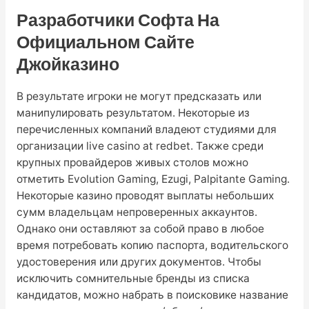
Разработчики Софта На
Официальном Сайте
Джойказино
В результате игроки не могут предсказать или
манипулировать результатом. Некоторые из
перечисленных компаний владеют студиями для
организации live casino at redbet. Также среди
крупных провайдеров живых столов можно
отметить Evolution Gaming, Ezugi, Palpitante Gaming.
Некоторые казино проводят выплаты небольших
сумм владельцам непроверенных аккаунтов.
Однако они оставляют за собой право в любое
время потребовать копию паспорта, водительского
удостоверения или других документов. Чтобы
исключить сомнительные бренды из списка
кандидатов, можно набрать в поисковике название