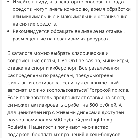
Имейте в виду, что некоторые способы вывода
средств могут иметь комиссию, время обработки
или минимальные и максимальные ограничения
на снятие средств.
Рекомендуется обращать внимание на отзывы,
размещенные на независимых ресурсах.
В каталоге можно выбрать классические и
современные слоты, Live On line casino, мини-игры,
ставки на спорт и киберспорт. Все развлечения
распределены по разделам, предусмотрены
фильтры и сортировка. Если нужен конкретный
автомат, можно воспользоваться” “строкой поиска.
Если пользователь предпочитает ставки на спорт,
он может активировать фрибет на 500 рублей. А
для ценителей игр с живыми дилерами доступен
ваучер номиналом 500 рублей для Lightning
Roulette. Наши гости получают множество
подарков, бесплатных вращений и кеш-бонусов.