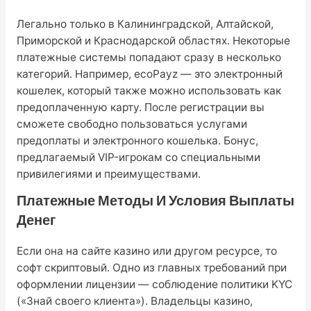
Легально только в Калининградской, Алтайской,
Приморской и Краснодарской областях. Некоторые
платежные системы попадают сразу в несколько
категорий. Например, ecoPayz — это электронный
кошелек, который также можно использовать как
предоплаченную карту. После регистрации вы
сможете свободно пользоваться услугами
предоплаты и электронного кошелька. Бонус,
предлагаемый VIP-игрокам со специальными
привилегиями и преимуществами.
Платежные Методы И Условия Выплаты
Денег
Если она на сайте казино или другом ресурсе, то
софт скриптовый. Одно из главных требований при
оформлении лицензии — соблюдение политики KYC
(«Знай своего клиента»). Владельцы казино,