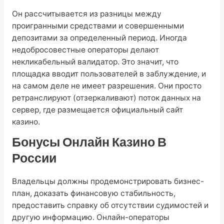
Он рассчитывается из разницы между
проигранными средствами и совершенными
депозитами за определенный период. Иногда
недобросовестные операторы делают
некликабельный валидатор. Это значит, что
площадка вводит пользователей в заблуждение, и
на самом деле не имеет разрешения. Они просто
ретранслируют (отзеркаливают) поток данных на
сервер, где размещается официальный сайт
казино.
Бонусы Онлайн Казино В
России
Владельцы должны продемонстрировать бизнес-
план, доказать финансовую стабильность,
предоставить справку об отсутствии судимостей и
другую информацию. Онлайн-операторы