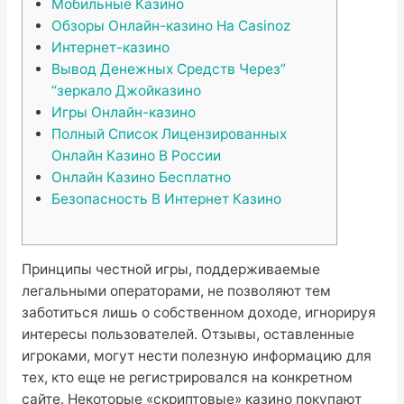
Мобильные Казино
Обзоры Онлайн-казино На Casinoz
Интернет-казино
Вывод Денежных Средств Через”
“зеркало Джойказино
Игры Онлайн-казино
Полный Список Лицензированных
Онлайн Казино В России
Онлайн Казино Бесплатно
Безопасность В Интернет Казино
Принципы честной игры, поддерживаемые
легальными операторами, не позволяют тем
заботиться лишь о собственном доходе, игнорируя
интересы пользователей. Отзывы, оставленные
игроками, могут нести полезную информацию для
тех, кто еще не регистрировался на конкретном
сайте. Некоторые «скриптовые» казино покупают