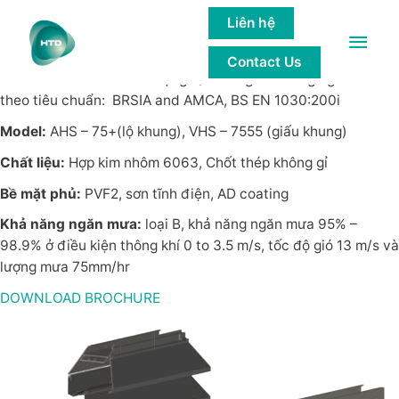
LAM ĐƠN CÁNH
Liên hệ
Main
Lam nhôm đơn
cánh IBM’S
có khả năng chống chịu và ngăn
Contact Us
Men
mưa cao với tiêu chuẩn hạng B/C trong khả năng ngăn mưa
theo tiêu chuẩn: BRSIA and AMCA, BS EN 1030:200i
Model:
AHS – 75+(lộ khung), VHS – 7555 (giấu khung)
Chất liệu:
Hợp kim nhôm 6063, Chốt thép không gỉ
Bề mặt phủ:
PVF2, sơn tĩnh điện, AD coating
Khả năng ngăn mưa:
loại B, khả năng ngăn mưa 95% –
98.9% ở điều kiện thông khí 0 to 3.5 m/s, tốc độ gió 13 m/s và
lượng mưa 75mm/hr
DOWNLOAD BROCHURE