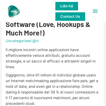
Liên hệ
Main
12 Ideal Internet Dating
Contact Us
Men
Software (Love, Hookups &
Much More!)
Uncategorized @vi
Il migliore incontri online applicazioni have
effettivamente veloce attributi, gratuito account
strategie, e un sacco di efficaci e attraenti singoli in
linea.
Oggigiorno, oltre 91 milioni di individui globale usato
un Internet matchmaking applicazione fare pals, get a
hold of date, and even get in a relationship. Online
dating è responsabile del 39 % di nuovi connessioni e
il 17 percento di nuovissimi matrimoni, per alcuni
precedenti studi.