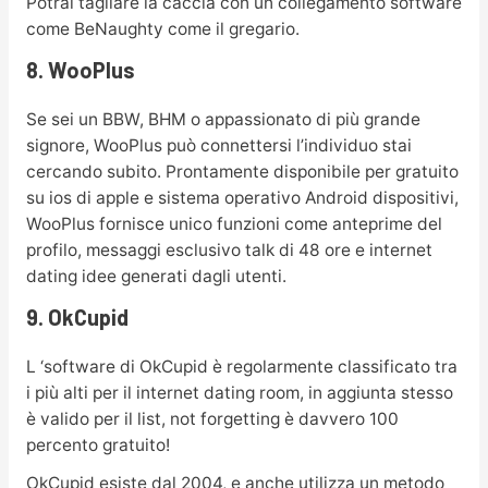
Potrai tagliare la caccia con un collegamento software
come BeNaughty come il gregario.
8. WooPlus
Se sei un BBW, BHM o appassionato di più grande
signore, WooPlus può connettersi
l’individuo stai
cercando subito. Prontamente disponibile per gratuito
su ios di apple e sistema operativo Android dispositivi,
WooPlus fornisce unico funzioni come anteprime del
profilo, messaggi esclusivo talk di 48 ore e internet
dating idee generati dagli utenti.
9. OkCupid
L ‘software di OkCupid è regolarmente classificato tra
i più alti per il internet dating room, in aggiunta stesso
è valido per il list, ​​not forgetting è davvero 100
percento gratuito!
OkCupid esiste dal 2004, e anche utilizza un metodo