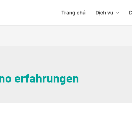
Trang chủ
Dịch vụ
D
ino erfahrungen