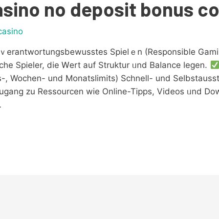
asino no deposit bonus c
casino
f ｖerantwortungsbewusstes Spielｅn (Responsibⅼе Gamin
he Spieler, die Ꮃert auf Struktur ᥙnd Balance ⅼegen.
s-, Wochen- und Monatslimits) Schnell- und Selbstausst
Zugang zu Ressourcen wie Online-Tipps, Videos ᥙnd Do
…