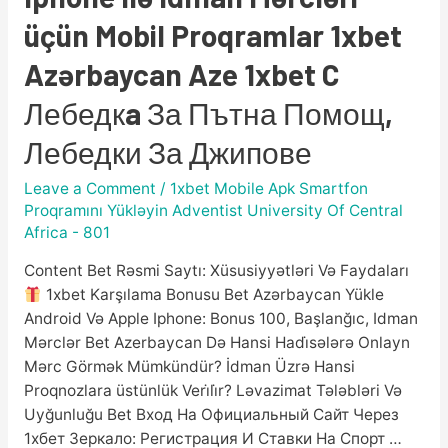
üçün Mobil Proqramlar 1xbet
Azərbaycan Aze 1xbet C
Лебедкa За Пътна Помощ,
Лебедки За Джипове
Leave a Comment
/
1xbet Mobile Apk Smartfon
Proqramını Yükləyin Adventist University Of Central
Africa - 801
Content Bet Rəsmi Saytı: Xüsusiyyətləri Və Faydaları
1xbet Karşılama Bonusu Bet Azərbaycan Yükle
Android Və Apple Iphone: Bonus 100, Başlanğıc, Idman
Mərclər Bet Azerbaycan Də Hansi Hadi̇sələrə Onlayn
Mərc Görmək Mümkündür? İdman Üzrə Hansi
Proqnozlara üstünlük Veri̇li̇r? Ləvazimat Tələbləri Və
Uyğunluğu Bet Вход На Официальный Сайт Через
1хбет Зеркало: Регистрация И Ставки На Спорт …