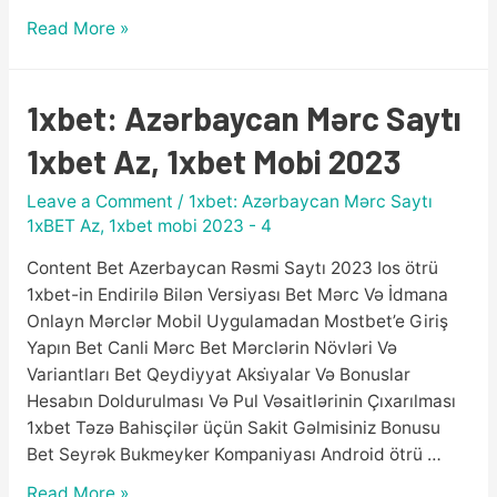
1xbet
Read More »
Mobile
Yukle
1xbet
1xbet: Azərbaycan Mərc Saytı
Apk
1xbet Az, 1xbet Mobi 2023
Vəd
App
Leave a Comment
/
1xbet: Azərbaycan Mərc Saytı
Android,
1xBET Az, 1xbet mobi 2023 - 4
Apple
Iphone
Content Bet Azerbaycan Rəsmi Saytı 2023 Ios ötrü
Ilə
1xbet-in Endirilə Bilən Versiyası Bet Mərc Və İdmana
Idman
Onlayn Mərclər Mobil Uygulamadan Mostbet’e Giriş
Mərcləri
Yapın Bet Canli Mərc Bet Mərclərin Növləri Və
üçün
Variantları Bet Qeydiyyat Aksi̇yalar Və Bonuslar
Mobil
Hesabın Doldurulması Və Pul Vəsaitlərinin Çıxarılması
Proqramlar
1xbet Təzə Bahisçilər üçün Sakit Gəlmisiniz Bonusu
1xbet
Bet Seyrək Bukmеykеr Kompaniyası Android ötrü …
Azərbaycan
1xbet:
Read More »