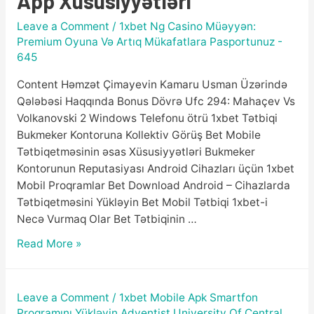
App Xüsusiyyətləri
1xbet
Mobile
Leave a Comment
/
1xbet Ng Casino Müəyyən:
App
Premium Oyuna Və Artıq Mükafatlara Pasportunuz -
Uz
645
На
Content Həmzət Çimayevin Kamaru Usman Üzərində
Андроид
Qələbəsi Haqqında Bonus Dövrə Ufc 294: Mahaçev Vs
И
Volkanovski 2 Windows Telefonu ötrü 1xbet Tətbiqi
Ios
Bukmeker Kontoruna Kollektiv Görüş Bet Mobile
Tətbiqetməsinin əsas Xüsusiyyətləri Bukmeker
Kontorunun Reputasiyası Android Cihazları üçün 1xbet
Mobil Proqramlar Bet Download Android – Cihazlarda
Tətbiqetməsini Yükləyin Bet Mobil Tətbiqi 1xbet-i
Necə Vurmaq Olar Bet Tətbiqinin …
1xbet
Read More »
App
Mobil
ötrü
Leave a Comment
/
1xbet Mobile Apk Smartfon
1xbet
Proqramını Yükləyin Adventist University Of Central