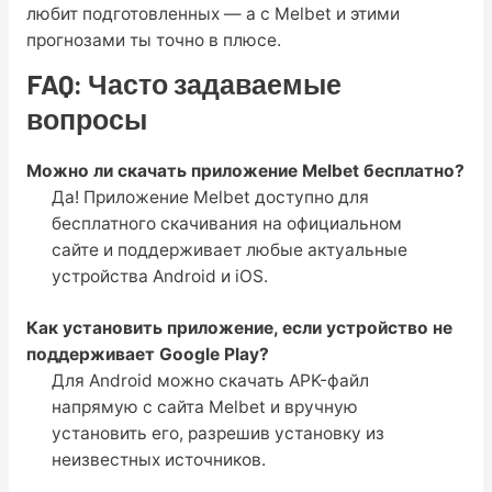
любит подготовленных — а с Melbet и этими
прогнозами ты точно в плюсе.
FAQ: Часто задаваемые
вопросы
Можно ли скачать приложение Melbet бесплатно?
Да! Приложение Melbet доступно для
бесплатного скачивания на официальном
сайте и поддерживает любые актуальные
устройства Android и iOS.
Как установить приложение, если устройство не
поддерживает Google Play?
Для Android можно скачать APK-файл
напрямую с сайта Melbet и вручную
установить его, разрешив установку из
неизвестных источников.