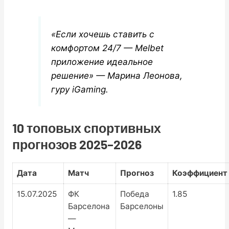
«Если хочешь ставить с
комфортом 24/7 — Melbet
приложение идеальное
решение» — Марина Леонова,
гуру iGaming.
10 топовых спортивных
прогнозов 2025–2026
Дата
Матч
Прогноз
Коэффициент
15.07.2025
ФК
Победа
1.85
Барселона
Барселоны
—