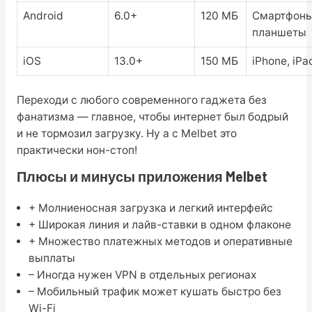
Android
6.0+
120 МБ
Смартфоны
планшеты
iOS
13.0+
150 МБ
iPhone, iPa
Переходи с любого современного гаджета без
фанатизма — главное, чтобы интернет был бодрый
и не тормозил загрузку. Ну а с Melbet это
практически нон-стоп!
Плюсы и минусы приложения Melbet
+ Молниеносная загрузка и легкий интерфейс
+ Широкая линия и лайв-ставки в одном флаконе
+ Множество платежных методов и оперативные
выплаты
– Иногда нужен VPN в отдельных регионах
– Мобильный трафик может кушать быстро без
Wi-Fi