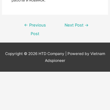
работы и новинок.
Post
←
Previous
Next Post
→
navigation
Post
Copyright © 2026
HTD Company
| Powered by Vietnam
Adspioneer