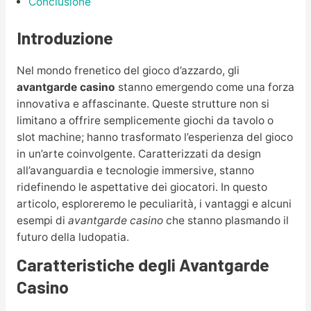
Conclusione
Introduzione
Nel mondo frenetico del gioco d’azzardo, gli
avantgarde casino
stanno emergendo come una forza
innovativa e affascinante. Queste strutture non si
limitano a offrire semplicemente giochi da tavolo o
slot machine; hanno trasformato l’esperienza del gioco
in un’arte coinvolgente. Caratterizzati da design
all’avanguardia e tecnologie immersive, stanno
ridefinendo le aspettative dei giocatori. In questo
articolo, esploreremo le peculiarità, i vantaggi e alcuni
esempi di
avantgarde casino
che stanno plasmando il
futuro della ludopatia.
Caratteristiche degli Avantgarde
Casino