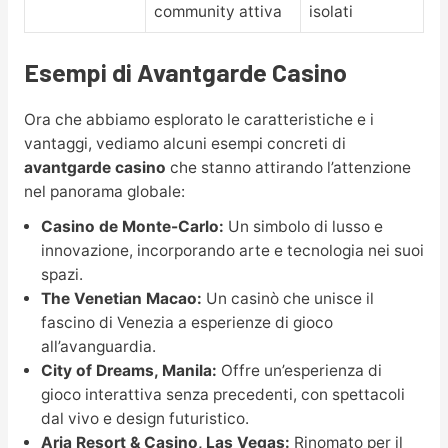
community attiva
isolati
Esempi di Avantgarde Casino
Ora che abbiamo esplorato le caratteristiche e i
vantaggi, vediamo alcuni esempi concreti di
avantgarde casino
che stanno attirando l’attenzione
nel panorama globale:
Casino de Monte-Carlo:
Un simbolo di lusso e
innovazione, incorporando arte e tecnologia nei suoi
spazi.
The Venetian Macao:
Un casinò che unisce il
fascino di Venezia a esperienze di gioco
all’avanguardia.
City of Dreams, Manila:
Offre un’esperienza di
gioco interattiva senza precedenti, con spettacoli
dal vivo e design futuristico.
Aria Resort & Casino, Las Vegas:
Rinomato per il