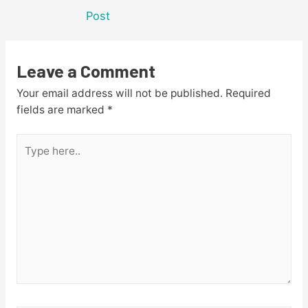
navigation
Post
Leave a Comment
Your email address will not be published.
Required
fields are marked
*
Type
here..