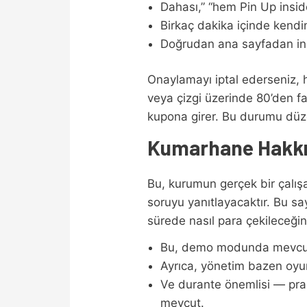
Dahası,” “hem Pin Up inside
Birkaç dakika içinde kendi
Doğrudan ana sayfadan indi
Onaylamayı iptal ederseniz, he
veya çizgi üzerinde 80’den fa
kupona girer. Bu durumu düze
Kumarhane Hakkın
Bu, kurumun gerçek bir çalışan
soruyu yanıtlayacaktır. Bu sa
sürede nasıl para çekileceğin
Bu, demo modunda mevcuttur 
Ayrıca, yönetim bazen oyun
Ve durante önemlisi — pra 
mevcut.