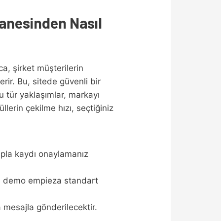
anesinden Nasıl
a, şirket müşterilerin
rir. Bu, sitede güvenli bir
 tür yaklaşımlar, markayı
lerin çekilme hızı, seçtiğiniz
upla kaydı onaylamanız
n, demo empieza standart
 mesajla gönderilecektir.