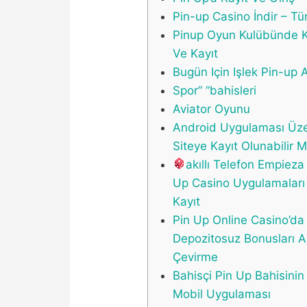
Pin-up Casino İndir – Tü
Pinup Oyun Kulübünde K
Ve Kayıt
Bugün Için Işlek Pin-up 
Spor” “bahisleri
Aviator Oyunu
Android Uygulaması Üz
Siteye Kayıt Olunabilir M
akıllı Telefon Empieza
Up Casino Uygulamaları A
Kayıt
Pin Up Online Casino’da
Depozitosuz Bonusları 
Çevirme
Bahisçi Pin Up Bahisinin 
Mobil Uygulaması