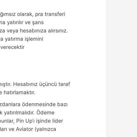
ımsız olarak, pra transferi
a yatırılır ve şans
ıza veya hesabınıza alırsınız.
a yatırma işlemini
 verecektir
mıştır. Hesabınız üçüncü taraf
e hatırlamaktır.
cüzdanlara ödenmesinde bazı
k yatırılmalıdır. Ödeme
lar, Pin Up’ı işinde lider
arı ve Aviator (yalnızca