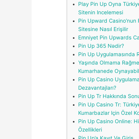
Play Pin Up Oyna Türkiy
Sitenin Incelemesi
Pin Upward Casino’nun
Sitesine Nasıl Erişilir
Emniyet Pin Upwards C
Pin Up 365 Nədir?
Pin Up Uygulamasında 
Yaşında Olmama Rağm
Kumarhanede Oynayabil
Pin Up Casino Uygulamal
Dezavantajları?
Pin Up Tr Hakkında Son
Pin Up Casino Tr: Türkiy
Kumarbazlar Için Özel Ko
Pin Up Casino Online: 
Özellikleri
Pin Up’a Kayıt Ve Giriş