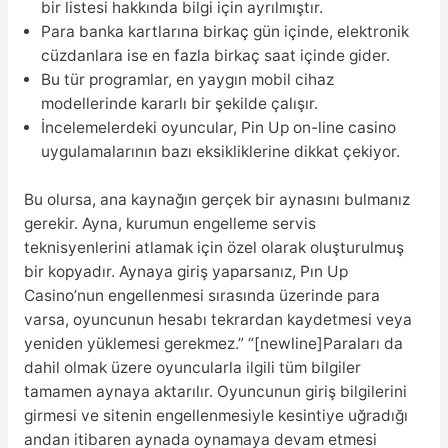
bir listesi hakkında bilgi için ayrılmıştır.
Para banka kartlarına birkaç gün içinde, elektronik
cüzdanlara ise en fazla birkaç saat içinde gider.
Bu tür programlar, en yaygın mobil cihaz
modellerinde kararlı bir şekilde çalışır.
İncelemelerdeki oyuncular, Pin Up on-line casino
uygulamalarının bazı eksikliklerine dikkat çekiyor.
Bu olursa, ana kaynağın gerçek bir aynasını bulmanız
gerekir. Ayna, kurumun engelleme servis
teknisyenlerini atlamak için özel olarak oluşturulmuş
bir kopyadır. Aynaya giriş yaparsanız, Pın Up
Casino’nun engellenmesi sırasında üzerinde para
varsa, oyuncunun hesabı tekrardan kaydetmesi veya
yeniden yüklemesi gerekmez.” “[newline]Paraları da
dahil olmak üzere oyuncularla ilgili tüm bilgiler
tamamen aynaya aktarılır. Oyuncunun giriş bilgilerini
girmesi ve sitenin engellenmesiyle kesintiye uğradığı
andan itibaren aynada oynamaya devam etmesi