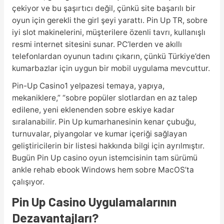
çekiyor ve bu şaşırtıcı değil, çünkü site başarılı bir
oyun için gerekli the girl şeyi yarattı. Pin Up TR, sobre
iyi slot makinelerini, müşterilere özenli tavrı, kullanışlı
resmi internet sitesini sunar. PC’lerden ve akıllı
telefonlardan oyunun tadını çıkarın, çünkü Türkiye’den
kumarbazlar için uygun bir mobil uygulama mevcuttur.
Pin-Up Casino1 yelpazesi temaya, yapıya,
mekaniklere,” “sobre popüler slotlardan en az talep
edilene, yeni eklenenden sobre eskiye kadar
sıralanabilir. Pin Up kumarhanesinin kenar çubuğu,
turnuvalar, piyangolar ve kumar içeriği sağlayan
geliştiricilerin bir listesi hakkında bilgi için ayrılmıştır.
Bugün Pin Up casino oyun istemcisinin tam sürümü
ankle rehab ebook Windows hem sobre MacOS’ta
çalışıyor.
Pin Up Casino Uygulamalarının
Dezavantajları?