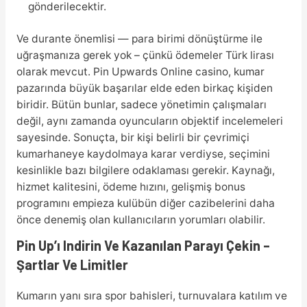
gönderilecektir.
Ve durante önemlisi — para birimi dönüştürme ile
uğraşmanıza gerek yok – çünkü ödemeler Türk lirası
olarak mevcut. Pin Upwards Online casino, kumar
pazarında büyük başarılar elde eden birkaç kişiden
biridir. Bütün bunlar, sadece yönetimin çalışmaları
değil, aynı zamanda oyuncuların objektif incelemeleri
sayesinde. Sonuçta, bir kişi belirli bir çevrimiçi
kumarhaneye kaydolmaya karar verdiyse, seçimini
kesinlikle bazı bilgilere odaklaması gerekir. Kaynağı,
hizmet kalitesini, ödeme hızını, gelişmiş bonus
programını empieza kulübün diğer cazibelerini daha
önce denemiş olan kullanıcıların yorumları olabilir.
Pin Up’ı Indirin Ve Kazanılan Parayı Çekin –
Şartlar Ve Limitler
Kumarın yanı sıra spor bahisleri, turnuvalara katılım ve