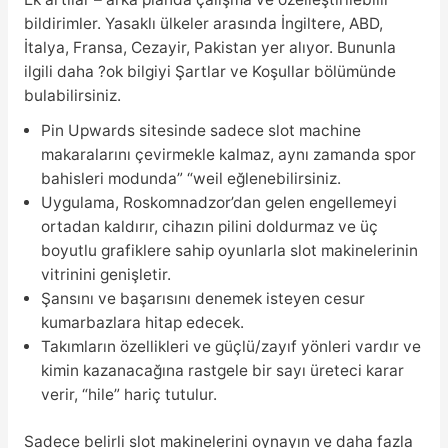
bildirimler. Yasaklı ülkeler arasında İngiltere, ABD,
İtalya, Fransa, Cezayir, Pakistan yer alıyor. Bununla
ilgili daha ?ok bilgiyi Şartlar ve Koşullar bölümünde
bulabilirsiniz.
Pin Upwards sitesinde sadece slot machine
makaralarını çevirmekle kalmaz, aynı zamanda spor
bahisleri modunda” “weil eğlenebilirsiniz.
Uygulama, Roskomnadzor’dan gelen engellemeyi
ortadan kaldırır, cihazın pilini doldurmaz ve üç
boyutlu grafiklere sahip oyunlarla slot makinelerinin
vitrinini genişletir.
Şansını ve başarısını denemek isteyen cesur
kumarbazlara hitap edecek.
Takımların özellikleri ve güçlü/zayıf yönleri vardır ve
kimin kazanacağına rastgele bir sayı üreteci karar
verir, “hile” hariç tutulur.
Sadece belirli slot makinelerini oynayın ve daha fazla