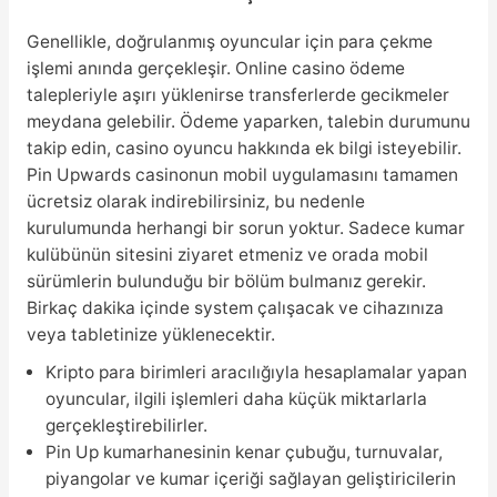
Genellikle, doğrulanmış oyuncular için para çekme
işlemi anında gerçekleşir. Online casino ödeme
talepleriyle aşırı yüklenirse transferlerde gecikmeler
meydana gelebilir. Ödeme yaparken, talebin durumunu
takip edin, casino oyuncu hakkında ek bilgi isteyebilir.
Pin Upwards casinonun mobil uygulamasını tamamen
ücretsiz olarak indirebilirsiniz, bu nedenle
kurulumunda herhangi bir sorun yoktur. Sadece kumar
kulübünün sitesini ziyaret etmeniz ve orada mobil
sürümlerin bulunduğu bir bölüm bulmanız gerekir.
Birkaç dakika içinde system çalışacak ve cihazınıza
veya tabletinize yüklenecektir.
Kripto para birimleri aracılığıyla hesaplamalar yapan
oyuncular, ilgili işlemleri daha küçük miktarlarla
gerçekleştirebilirler.
Pin Up kumarhanesinin kenar çubuğu, turnuvalar,
piyangolar ve kumar içeriği sağlayan geliştiricilerin