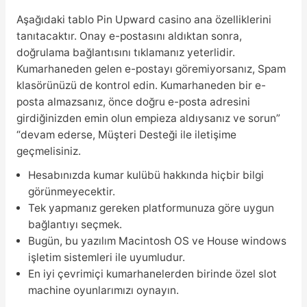
Aşağıdaki tablo Pin Upward casino ana özelliklerini
tanıtacaktır. Onay e-postasını aldıktan sonra,
doğrulama bağlantısını tıklamanız yeterlidir.
Kumarhaneden gelen e-postayı göremiyorsanız, Spam
klasörünüzü de kontrol edin. Kumarhaneden bir e-
posta almazsanız, önce doğru e-posta adresini
girdiğinizden emin olun empieza aldıysanız ve sorun”
“devam ederse, Müşteri Desteği ile iletişime
geçmelisiniz.
Hesabınızda kumar kulübü hakkında hiçbir bilgi
görünmeyecektir.
Tek yapmanız gereken platformunuza göre uygun
bağlantıyı seçmek.
Bugün, bu yazılım Macintosh OS ve House windows
işletim sistemleri ile uyumludur.
En iyi çevrimiçi kumarhanelerden birinde özel slot
machine oyunlarımızı oynayın.