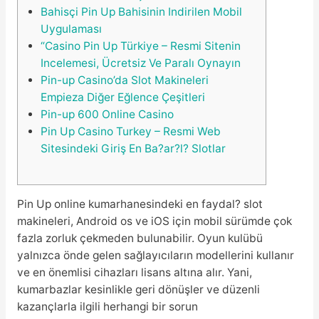
Bahisçi Pin Up Bahisinin Indirilen Mobil
Uygulaması
“Casino Pin Up Türkiye – Resmi Sitenin
Incelemesi, Ücretsiz Ve Paralı Oynayın
Pin-up Casino’da Slot Makineleri
Empieza Diğer Eğlence Çeşitleri
Pin-up 600 Online Casino
Pin Up Casino Turkey – Resmi Web
Sitesindeki Giriş En Ba?ar?l? Slotlar
Pin Up online kumarhanesindeki en faydal? slot
makineleri, Android os ve iOS için mobil sürümde çok
fazla zorluk çekmeden bulunabilir. Oyun kulübü
yalnızca önde gelen sağlayıcıların modellerini kullanır
ve en önemlisi cihazları lisans altına alır. Yani,
kumarbazlar kesinlikle geri dönüşler ve düzenli
kazançlarla ilgili herhangi bir sorun