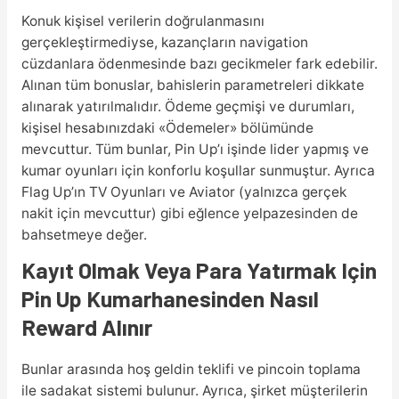
Konuk kişisel verilerin doğrulanmasını
gerçekleştirmediyse, kazançların navigation
cüzdanlara ödenmesinde bazı gecikmeler fark edebilir.
Alınan tüm bonuslar, bahislerin parametreleri dikkate
alınarak yatırılmalıdır. Ödeme geçmişi ve durumları,
kişisel hesabınızdaki «Ödemeler» bölümünde
mevcuttur. Tüm bunlar, Pin Up’ı işinde lider yapmış ve
kumar oyunları için konforlu koşullar sunmuştur. Ayrıca
Flag Up’ın TV Oyunları ve Aviator (yalnızca gerçek
nakit için mevcuttur) gibi eğlence yelpazesinden de
bahsetmeye değer.
Kayıt Olmak Veya Para Yatırmak Için
Pin Up Kumarhanesinden Nasıl
Reward Alınır
Bunlar arasında hoş geldin teklifi ve pincoin toplama
ile sadakat sistemi bulunur. Ayrıca, şirket müşterilerin