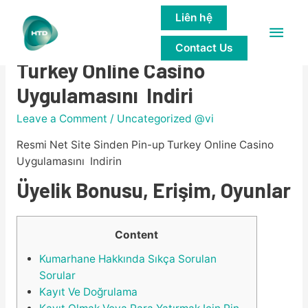
Liên hệ
Main
Resmi Net Site Sinden Pin-up
Contact Us
Men
Turkey Online Casino
Uygulamasını ️ Indiri
Leave a Comment
/
Uncategorized @vi
Resmi Net Site Sinden Pin-up Turkey Online Casino
Uygulamasını ️ Indirin
Üyelik Bonusu, Erişim, Oyunlar
Content
Kumarhane Hakkında Sıkça Sorulan
Sorular
Kayıt Ve Doğrulama