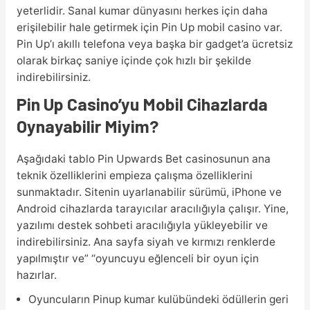
yeterlidir. Sanal kumar dünyasını herkes için daha
erişilebilir hale getirmek için Pin Up mobil casino var.
Pin Up’ı akıllı telefona veya başka bir gadget’a ücretsiz
olarak birkaç saniye içinde çok hızlı bir şekilde
indirebilirsiniz.
Pin Up Casino’yu Mobil Cihazlarda
Oynayabilir Miyim?
Aşağıdaki tablo Pin Upwards Bet casinosunun ana
teknik özelliklerini empieza çalışma özelliklerini
sunmaktadır. Sitenin uyarlanabilir sürümü, iPhone ve
Android cihazlarda tarayıcılar aracılığıyla çalışır. Yine,
yazılımı destek sohbeti aracılığıyla yükleyebilir ve
indirebilirsiniz. Ana sayfa siyah ve kırmızı renklerde
yapılmıştır ve” “oyuncuyu eğlenceli bir oyun için
hazırlar.
Oyuncuların Pinup kumar kulübündeki ödüllerin geri