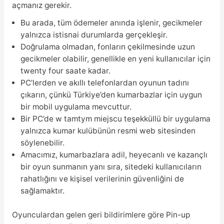
açmanız gerekir.
Bu arada, tüm ödemeler anında işlenir, gecikmeler
yalnızca istisnai durumlarda gerçekleşir.
Doğrulama olmadan, fonların çekilmesinde uzun
gecikmeler olabilir, genellikle en yeni kullanıcılar için
twenty four saate kadar.
PC’lerden ve akıllı telefonlardan oyunun tadını
çıkarın, çünkü Türkiye’den kumarbazlar için uygun
bir mobil uygulama mevcuttur.
Bir PC’de w tamtym miejscu teşekküllü bir uygulama
yalnızca kumar kulübünün resmi web sitesinden
söylenebilir.
Amacımız, kumarbazlara adil, heyecanlı ve kazançlı
bir oyun sunmanın yanı sıra, sitedeki kullanıcıların
rahatlığını ve kişisel verilerinin güvenliğini de
sağlamaktır.
Oyunculardan gelen geri bildirimlere göre Pin-up