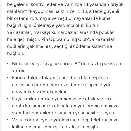
belgelerini kontrol eder ve yalnızca 18 yaşından büyük
olanların” “kaydolmasına izin verir. Bu, sitede güvenli
bir ortamı korumaya ve reşit olmayanlarda kumar
bağımlılığını önlemeye yardımcı olur. Bu tür
yaklaşımlar, markayı kumarbazlar arasında popüler
hale getirmiştir. Pin Up Gambling Club’da kazanılan
ödüllerin çekilme hızı, seçtiğiniz ödeme sistemine
bağlıdır.
Bir resim veya çizgi üzerinde 80’den fazla pozisyon
vardır.
Formu doldurduktan sonra, belirtilen e-posta
adresine gönderilecek özel bir mektupla kaydı
onaylamanız gerekecektir.
Küçük miktarlarda oynamanıza ve etkileyici pra
ödülü kazanmanıza olanak tanıyan, demo empieza
standart sürümlerde sunulan yeni nesil bir oyun.
Ve kumarhaneye kaydolmak için cep telefonunuzu
kullandıysanız, yeni şifreniz kısa mesajla