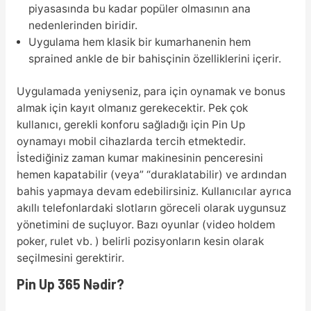
piyasasında bu kadar popüler olmasının ana
nedenlerinden biridir.
Uygulama hem klasik bir kumarhanenin hem
sprained ankle de bir bahisçinin özelliklerini içerir.
Uygulamada yeniyseniz, para için oynamak ve bonus
almak için kayıt olmanız gerekecektir. Pek çok
kullanıcı, gerekli konforu sağladığı için Pin Up
oynamayı mobil cihazlarda tercih etmektedir.
İstediğiniz zaman kumar makinesinin penceresini
hemen kapatabilir (veya” “duraklatabilir) ve ardından
bahis yapmaya devam edebilirsiniz. Kullanıcılar ayrıca
akıllı telefonlardaki slotların göreceli olarak uygunsuz
yönetimini de suçluyor. Bazı oyunlar (video holdem
poker, rulet vb. ) belirli pozisyonların kesin olarak
seçilmesini gerektirir.
Pin Up 365 Nədir?