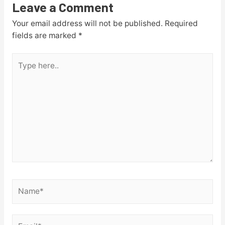
Leave a Comment
Your email address will not be published.
Required
fields are marked
*
Type
here..
Name*
Email*