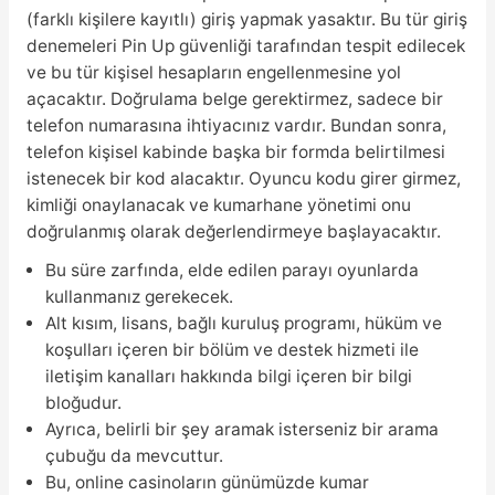
(farklı kişilere kayıtlı) giriş yapmak yasaktır. Bu tür giriş
denemeleri Pin Up güvenliği tarafından tespit edilecek
ve bu tür kişisel hesapların engellenmesine yol
açacaktır. Doğrulama belge gerektirmez, sadece bir
telefon numarasına ihtiyacınız vardır. Bundan sonra,
telefon kişisel kabinde başka bir formda belirtilmesi
istenecek bir kod alacaktır. Oyuncu kodu girer girmez,
kimliği onaylanacak ve kumarhane yönetimi onu
doğrulanmış olarak değerlendirmeye başlayacaktır.
Bu süre zarfında, elde edilen parayı oyunlarda
kullanmanız gerekecek.
Alt kısım, lisans, bağlı kuruluş programı, hüküm ve
koşulları içeren bir bölüm ve destek hizmeti ile
iletişim kanalları hakkında bilgi içeren bir bilgi
bloğudur.
Ayrıca, belirli bir şey aramak isterseniz bir arama
çubuğu da mevcuttur.
Bu, online casinoların günümüzde kumar