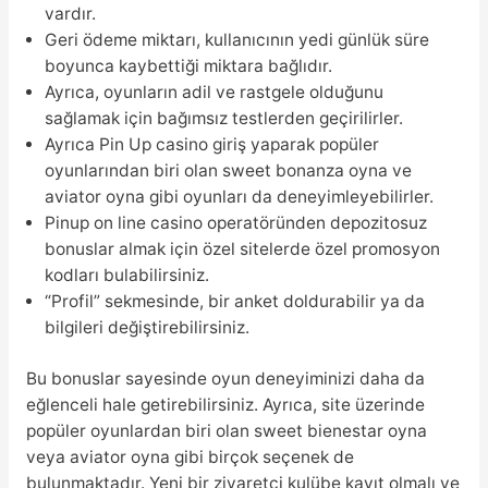
vardır.
Geri ödeme miktarı, kullanıcının yedi günlük süre
boyunca kaybettiği miktara bağlıdır.
Ayrıca, oyunların adil ve rastgele olduğunu
sağlamak için bağımsız testlerden geçirilirler.
Ayrıca Pin Up casino giriş yaparak popüler
oyunlarından biri olan sweet bonanza oyna ve
aviator oyna gibi oyunları da deneyimleyebilirler.
Pinup on line casino operatöründen depozitosuz
bonuslar almak için özel sitelerde özel promosyon
kodları bulabilirsiniz.
“Profil” sekmesinde, bir anket doldurabilir ya da
bilgileri değiştirebilirsiniz.
Bu bonuslar sayesinde oyun deneyiminizi daha da
eğlenceli hale getirebilirsiniz. Ayrıca, site üzerinde
popüler oyunlardan biri olan sweet bienestar oyna
veya aviator oyna gibi birçok seçenek de
bulunmaktadır. Yeni bir ziyaretçi kulübe kayıt olmalı ve