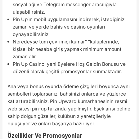
sosyal ağı ve Telegram messenger aracılığıyla
ulaşabilirsiniz.
Pin Up’ın mobil uygulamasını indirerek, istediğiniz
zaman ve yerde bahis ve casino oyunları
oynayabilirsiniz.
Neredeyse tüm çevrimiçi kumar” “kulüplerinde,
kişisel bir hesaba giriş yapmak minimum amount
zaman alır.
Pin Up Casino, yeni üyelere Hoş Geldin Bonusu ve
düzenli olarak çeşitli promosyonlar sunmaktadır.
Ana veya bonus oyunda ödeme çizgileri boyunca aynı
sembolleri toplarsanız, bahsinizi onlarca ve yüzlerce
kat artırabilirsiniz. Pin Upward kumarhanesinin resmi
web sitesi pin-up tarzında yapılmıştır. Eşek arısı beline
sahip dolgun güzeller, kulübün ziyaretçileriyle
buluşuyor ve onları başarıya hazırlıyor.
Özellikler Ve Promosyonlar