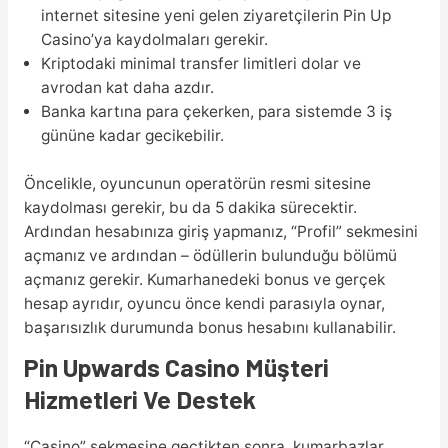
internet sitesine yeni gelen ziyaretçilerin Pin Up
Casino’ya kaydolmaları gerekir.
Kriptodaki minimal transfer limitleri dolar ve
avrodan kat daha azdır.
Banka kartına para çekerken, para sistemde 3 iş
gününe kadar gecikebilir.
Öncelikle, oyuncunun operatörün resmi sitesine
kaydolması gerekir, bu da 5 dakika sürecektir.
Ardından hesabınıza giriş yapmanız, “Profil” sekmesini
açmanız ve ardından – ödüllerin bulunduğu bölümü
açmanız gerekir. Kumarhanedeki bonus ve gerçek
hesap ayrıdır, oyuncu önce kendi parasıyla oynar,
başarısızlık durumunda bonus hesabını kullanabilir.
Pin Upwards Casino Müşteri
Hizmetleri Ve Destek
“Casino” sekmesine geçtikten sonra, kumarbazlar