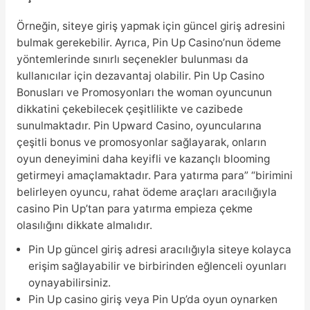
Örneğin, siteye giriş yapmak için güncel giriş adresini
bulmak gerekebilir. Ayrıca, Pin Up Casino’nun ödeme
yöntemlerinde sınırlı seçenekler bulunması da
kullanıcılar için dezavantaj olabilir. Pin Up Casino
Bonusları ve Promosyonları the woman oyuncunun
dikkatini çekebilecek çeşitlilikte ve cazibede
sunulmaktadır. Pin Upward Casino, oyuncularına
çeşitli bonus ve promosyonlar sağlayarak, onların
oyun deneyimini daha keyifli ve kazançlı blooming
getirmeyi amaçlamaktadır. Para yatırma para” “birimini
belirleyen oyuncu, rahat ödeme araçları aracılığıyla
casino Pin Up’tan para yatırma empieza çekme
olasılığını dikkate almalıdır.
Pin Up güncel giriş adresi aracılığıyla siteye kolayca
erişim sağlayabilir ve birbirinden eğlenceli oyunları
oynayabilirsiniz.
Pin Up casino giriş veya Pin Up’da oyun oynarken