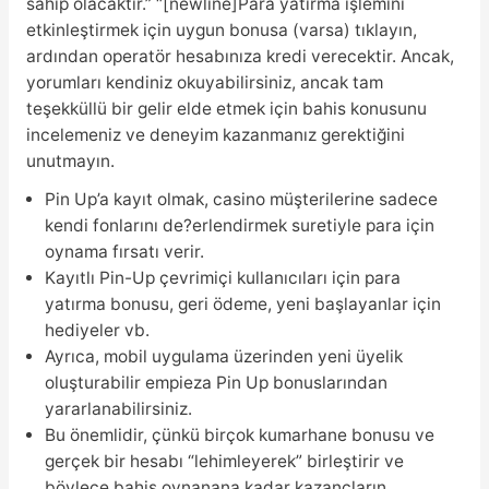
sahip olacaktır.” “[newline]Para yatırma işlemini
etkinleştirmek için uygun bonusa (varsa) tıklayın,
ardından operatör hesabınıza kredi verecektir. Ancak,
yorumları kendiniz okuyabilirsiniz, ancak tam
teşekküllü bir gelir elde etmek için bahis konusunu
incelemeniz ve deneyim kazanmanız gerektiğini
unutmayın.
Pin Up’a kayıt olmak, casino müşterilerine sadece
kendi fonlarını de?erlendirmek suretiyle para için
oynama fırsatı verir.
Kayıtlı Pin-Up çevrimiçi kullanıcıları için para
yatırma bonusu, geri ödeme, yeni başlayanlar için
hediyeler vb.
Ayrıca, mobil uygulama üzerinden yeni üyelik
oluşturabilir empieza Pin Up bonuslarından
yararlanabilirsiniz.
Bu önemlidir, çünkü birçok kumarhane bonusu ve
gerçek bir hesabı “lehimleyerek” birleştirir ve
böylece bahis oynanana kadar kazançların