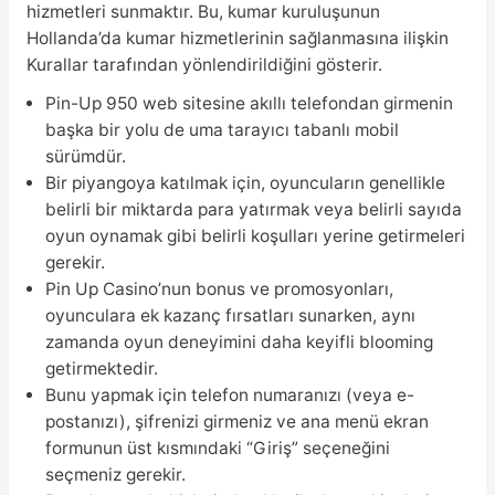
hizmetleri sunmaktır. Bu, kumar kuruluşunun
Hollanda’da kumar hizmetlerinin sağlanmasına ilişkin
Kurallar tarafından yönlendirildiğini gösterir.
Pin-Up 950 web sitesine akıllı telefondan girmenin
başka bir yolu de uma tarayıcı tabanlı mobil
sürümdür.
Bir piyangoya katılmak için, oyuncuların genellikle
belirli bir miktarda para yatırmak veya belirli sayıda
oyun oynamak gibi belirli koşulları yerine getirmeleri
gerekir.
Pin Up Casino’nun bonus ve promosyonları,
oyunculara ek kazanç fırsatları sunarken, aynı
zamanda oyun deneyimini daha keyifli blooming
getirmektedir.
Bunu yapmak için telefon numaranızı (veya e-
postanızı), şifrenizi girmeniz ve ana menü ekran
formunun üst kısmındaki “Giriş” seçeneğini
seçmeniz gerekir.