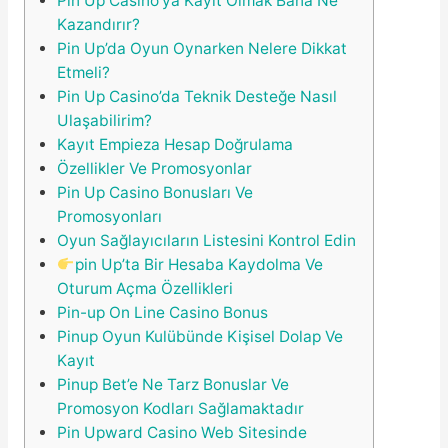
Pin Up Casino’ya Kayıt Olmak Bana Ne
Kazandırır?
Pin Up’da Oyun Oynarken Nelere Dikkat
Etmeli?
Pin Up Casino’da Teknik Desteğe Nasıl
Ulaşabilirim?
Kayıt Empieza Hesap Doğrulama
Özellikler Ve Promosyonlar
Pin Up Casino Bonusları Ve
Promosyonları
Oyun Sağlayıcıların Listesini Kontrol Edin
pin Up’ta Bir Hesaba Kaydolma Ve
Oturum Açma Özellikleri
Pin-up On Line Casino Bonus
Pinup Oyun Kulübünde Kişisel Dolap Ve
Kayıt
Pinup Bet’e Ne Tarz Bonuslar Ve
Promosyon Kodları Sağlamaktadır
Pin Upward Casino Web Sitesinde