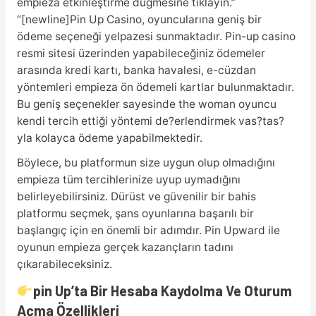
empieza etkinleştirme düğmesine tıklayın.”
“[newline]Pin Up Casino, oyuncularına geniş bir
ödeme seçeneği yelpazesi sunmaktadır. Pin-up casino
resmi sitesi üzerinden yapabileceğiniz ödemeler
arasında kredi kartı, banka havalesi, e-cüzdan
yöntemleri empieza ön ödemeli kartlar bulunmaktadır.
Bu geniş seçenekler sayesinde the woman oyuncu
kendi tercih ettiği yöntemi de?erlendirmek vas?tas?
yla kolayca ödeme yapabilmektedir.
Böylece, bu platformun size uygun olup olmadığını
empieza tüm tercihlerinize uyup uymadığını
belirleyebilirsiniz. Dürüst ve güvenilir bir bahis
platformu seçmek, şans oyunlarına başarılı bir
başlangıç için en önemli bir adımdır. Pin Upward ile
oyunun empieza gerçek kazançların tadını
çıkarabileceksiniz.
pin Up’ta Bir Hesaba Kaydolma Ve Oturum
Açma Özellikleri