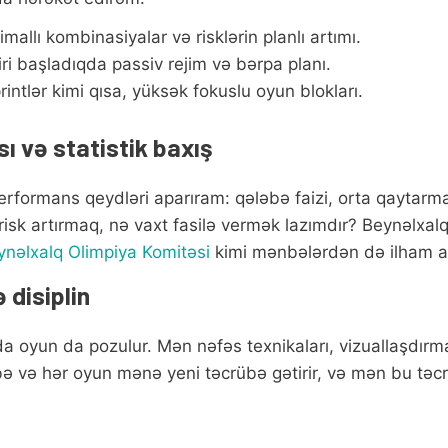
allı kombinasiyalar və risklərin planlı artımı.
ri başladıqda passiv rejim və bərpa planı.
rintlər kimi qısa, yüksək fokuslu oyun blokları.
ı və statistik baxış
formans qeydləri aparıram: qələbə faizi, orta qaytarma
isk artırmaq, nə vaxt fasilə vermək lazımdır? Beynəlxalq
ynəlxalq Olimpiya Komitəsi
kimi mənbələrdən də ilham a
 disiplin
 oyun da pozulur. Mən nəfəs texnikaları, vizuallaşdırma 
vbə və hər oyun mənə yeni təcrübə gətirir, və mən bu tə