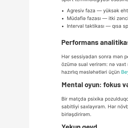
Agresiv faza — yüksək ehtim
Müdafiə fazası — itki zənci
Interval taktikası — qısa sp
Performans analitikas
Hər sessiyadan sonra mən per
özümə sual verirəm: nə vaxt r
hazırlıq məsləhətləri üçün
Be
Mental oyun: fokus və
Bir matçda psixika pozulduqda
sabitliyi saxlayıram. Hər nö
birləşdirirəm.
Yekun qeyd