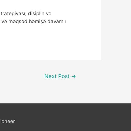
rategiyası, disiplin və
dir və məqsəd həmişə davamlı
Next Post
→
ioneer