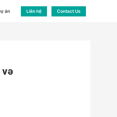
Liên hệ
Contact Us
ự án
 və