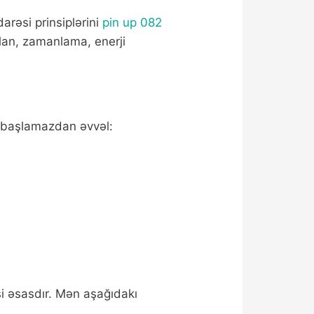
arəsi prinsiplərini
pin up 082
plan, zamanlama, enerji
n başlamazdan əvvəl:
i əsasdır. Mən aşağıdakı