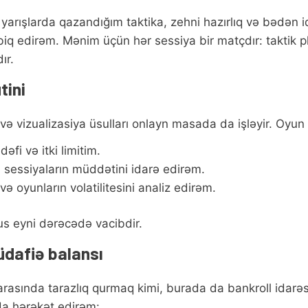
rışlarda qazandığım taktika, zehni hazırlıq və bədən id
biq edirəm. Mənim üçün hər sessiya bir matçdır: taktik 
ır.
tini
və vizualizasiya üsulları onlayn masada da işləyir. Oyu
i və itki limitim.
 sessiyaların müddətini idarə edirəm.
və oyunların volatilitesini analiz edirəm.
us eyni dərəcədə vacibdir.
dafiə balansı
asında tarazlıq qurmaq kimi, burada da bankroll idarəs
da hərəkət edirəm: