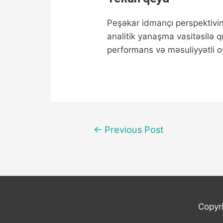
Peşəkar idmançı perspektiv
analitik yanaşma vasitəsilə
performans və məsuliyyətli o
Post
←
Previous Post
navigation
Copyr