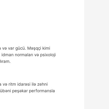
 və var gücü. Məşqçi kimi
 idman normaları və psixoloji
lıram.
və ritm idarəsi ilə zehni
crübəni peşəkar performansla