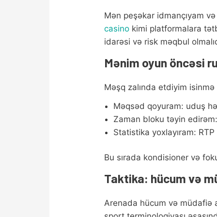
Mən peşəkar idmançıyam və ya
casino
kimi platformalara tət
idarəsi və risk məqbul olmalıd
Mənim oyun öncəsi ru
Məşq zalında etdiyim isinmə 
Məqsəd qoyuram: uduş hədəf
Zaman bloku təyin edirəm:
Statistika yoxlayıram: RTP 
Bu sırada kondisioner və fok
Taktika: hücum və mü
Arenada hücum və müdafiə ar
sport terminologiyası əsasın