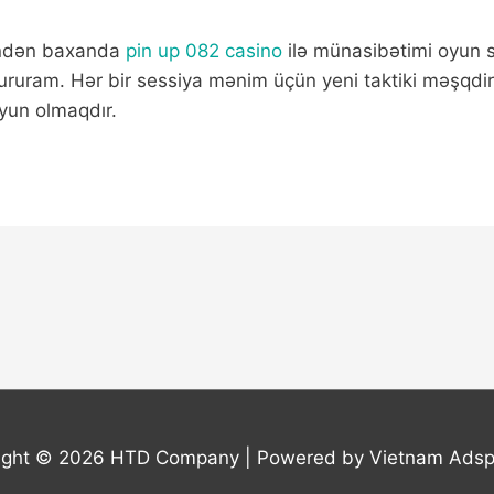
indən baxanda
pin up 082 casino
ilə münasibətimi oyun st
 qururam. Hər bir sessiya mənim üçün yeni taktiki məşq
yun olmaqdır.
ight © 2026
HTD Company
| Powered by Vietnam Adsp