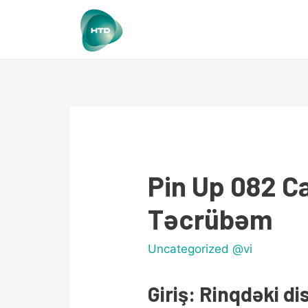
Pin Up 082 Ca
Təcrübəm
Uncategorized @vi
Giriş: Rinqdəki d