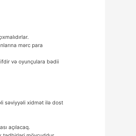
xmalıdırlar.
unlarına mərc para
fdir və oyunçulara bədii
i səviyyəli xidmət ilə dost
ası açılacaq.
 tədbirləri mövcuddur.