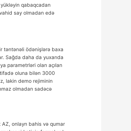
ni yükləyin qabaqcadan
, vahid say olmadan edə
axir təntənəli ödənişlərə baxa
olar. Sağda daha da yuxarıda
ya parametrləri olan açılan
stifadə oluna bilən 3000
əz, lakin demo rejiminin
usanmaz olmadan sadəcə
t AZ, onlayn bahis və qumar