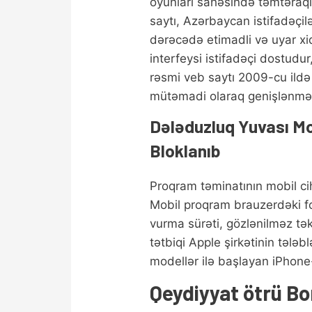
oyunları sahəsində təmtəraql
saytı, Azərbaycan istifadəçilə
dərəcədə etimadli və uyar xi
interfeysi istifadəçi dostud
rəsmi veb saytı 2009-cu ildə 
mütəmadi olaraq genişlənmə
Dələduzluq Yuvası Mo
Bloklanıb
Proqram təminatının mobil ci
Mobil proqram brauzerdəki for
vurma sürəti, gözlənilməz tək
tətbiqi Apple şirkətinin tələ
modellər ilə başlayan iPhone-
Qeydiyyat ötrü Bo