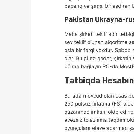
bacarıq və şansı birləşdirən b
Pakistan Ukrayna-rus
Malta şirkəti təklif edir tətb
şey təklif olunan alqoritmə
əsla bir fərqi yoxdur. Səbəb
olar. Bu günə qədər, şirkətin
bölmə bağlayın PC-də MostBet
Tətbiqdə Hesabın
Burada mövcud olan əsas bon
250 pulsuz fırlatma (FS) ə
qazanmaq imkanı əldə edirlər
əvəzsiz tolazlama təqdim olu
oyunçulara əlavə aparmaq şan