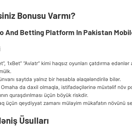
siniz Bonusu Varmı?
o And Betting Platform In Pakistan Mobi
i
 1xBet” “Aviatr” kimi haqsız oyunları çatdırma edənlər 
 mülk.
ünvanı saytda yalnız bir hesabla əlaqələndirilə bilər.
aha da daxil olmaqla, istifadəçilərinə müxtəlif növ poke
nın quraşdırılması üçün böyük riskdir.
aq üçün qeydiyyat zamanı mülayim mükafatın növünü seç
əniş Üsulları