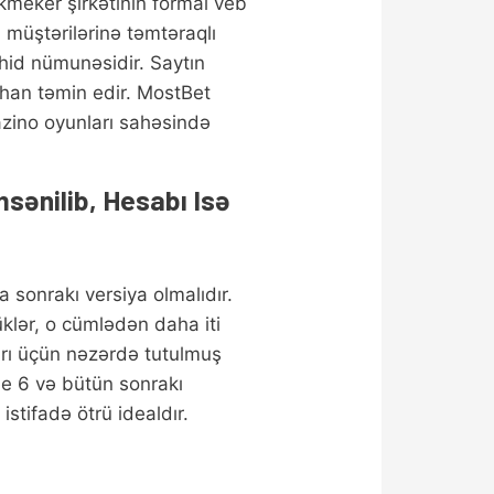
kmeker şirkətinin formal veb
, müştərilərinə təmtəraqlı
hid nümunəsidir. Saytın
ahan təmin edir. MostBet
azino oyunları sahəsində
sənilib, Hesabı Isə
sonrakı versiya olmalıdır.
üklər, o cümlədən daha iti
ları üçün nəzərdə tutulmuş
one 6 və bütün sonrakı
stifadə ötrü idealdır.