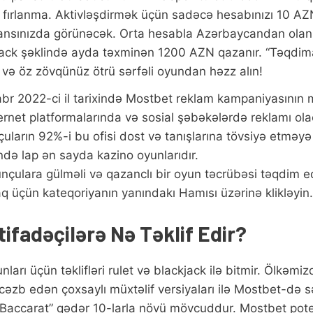
uz fırlanma. Aktivləşdirmək üçün sadəcə hesabınızı 10 
lansınızda görünəcək. Orta hesabla Azərbaycandan olan
ck şəklində ayda təxminən 1200 AZN qazanır. “Təqdimat
n və öz zövqünüz ötrü sərfəli oyundan həzz alın!
r 2022-ci il tarixində Mostbet reklam kampaniyasının
rnet platformalarında və sosial şəbəkələrdə reklamı ola
uların 92%-i bu ofisi dost və tanışlarına tövsiyə etməyə 
ndə lap ən sayda kazino oyunlarıdır.
çulara gülməli və qazanclı bir oyun təcrübəsi təqdim ed
 üçün kateqoriyanın yanındakı Hamısı üzərinə klikləyin
tifadəçilərə Nə Təklif Edir?
arı üçün təklifləri rulet və blackjack ilə bitmir. Ölkəm
 cəzb edən çoxsaylı müxtəlif versiyaları ilə Mostbet-də 
D Baccarat” qədər 10-larla növü mövcuddur. Mostbet pote