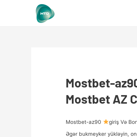
Mostbet-az9
Mostbet AZ 
Mostbet-az90
giriş Və Bo
Əgər bukmeyker yükləyin, on