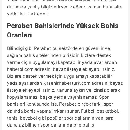
durumda yanlış bilgi verirseniz eğer o zaman bunu site
yetkilileri fark eder.
Perabet Bahislerinde Yüksek Bahis
Oranları
Bilindiği gibi Perabet bu sektörde en güvenilir ve
sağlam bahis sitelerinden birisidir. Bizlere destek
vermek için uygulamayı kapatabilir yada ayarlardan
haberpi.com adresini beyaz listeye ekleyebilirsiniz.
Bizlere destek vermek için uygulamayı kapatabilir
yada ayarlardan kirsehirhaberturk.com adresini beyaz
listeye ekleyebilirsiniz. Kanuna aykırı ve izinsiz olarak
kopyalanamaz, başka yerde yayınlanamaz. Spor
bahisleri konusunda ise, Perabet birçok farklı spor
dalında bahis yapma imkanı sunar. Futbol, basketbol,
tenis, beyzbol gibi popüler spor dallarının yanı sıra,
daha az bilinen spor dallarında bile bahis