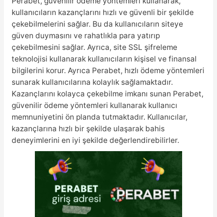
Perabet, güvenilir ödeme yöntemleri kullanarak,
kullanıcıların kazançlarını hızlı ve güvenli bir şekilde
çekebilmelerini sağlar. Bu da kullanıcıların siteye
güven duymasını ve rahatlıkla para yatırıp
çekebilmesini sağlar. Ayrıca, site SSL şifreleme
teknolojisi kullanarak kullanıcıların kişisel ve finansal
bilgilerini korur. Ayrıca Perabet, hızlı ödeme yöntemleri
sunarak kullanıcılarına kolaylık sağlamaktadır.
Kazançlarını kolayca çekebilme imkanı sunan Perabet,
güvenilir ödeme yöntemleri kullanarak kullanıcı
memnuniyetini ön planda tutmaktadır. Kullanıcılar,
kazançlarına hızlı bir şekilde ulaşarak bahis
deneyimlerini en iyi şekilde değerlendirebilirler.