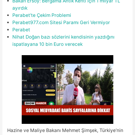
Bakan Ersoy: Bergama Antik Kenti için 1 milyar TL
ayırdık
Perabet’te Çekim Problemi
Perabet977.com Sitesi Paramı Geri Vermiyor
Perabet
Nihat Doğan bazı sözlerini kendisinin yazdığını
ispatlayana 10 bin Euro verecek
Hazine ve Maliye Bakanı Mehmet Şimşek, Türkiye’nin