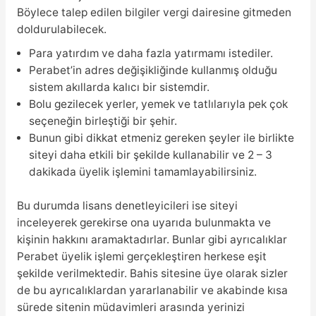
Böylece talep edilen bilgiler vergi dairesine gitmeden
doldurulabilecek.
Para yatırdım ve daha fazla yatırmamı istediler.
Perabet’in adres değişikliğinde kullanmış olduğu
sistem akıllarda kalıcı bir sistemdir.
Bolu gezilecek yerler, yemek ve tatlılarıyla pek çok
seçeneğin birleştiği bir şehir.
Bunun gibi dikkat etmeniz gereken şeyler ile birlikte
siteyi daha etkili bir şekilde kullanabilir ve 2 – 3
dakikada üyelik işlemini tamamlayabilirsiniz.
Bu durumda lisans denetleyicileri ise siteyi
inceleyerek gerekirse ona uyarıda bulunmakta ve
kişinin hakkını aramaktadırlar. Bunlar gibi ayrıcalıklar
Perabet üyelik işlemi gerçekleştiren herkese eşit
şekilde verilmektedir. Bahis sitesine üye olarak sizler
de bu ayrıcalıklardan yararlanabilir ve akabinde kısa
sürede sitenin müdavimleri arasında yerinizi