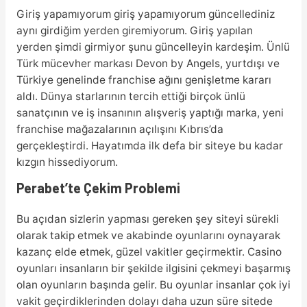
Giriş yapamıyorum giriş yapamıyorum güncellediniz
aynı girdiğim yerden giremiyorum. Giriş yapılan
yerden şimdi girmiyor şunu güncelleyin kardeşim. Ünlü
Türk mücevher markası Devon by Angels, yurtdışı ve
Türkiye genelinde franchise ağını genişletme kararı
aldı. Dünya starlarının tercih ettiği birçok ünlü
sanatçının ve iş insanının alışveriş yaptığı marka, yeni
franchise mağazalarının açılışını Kıbrıs’da
gerçekleştirdi. Hayatımda ilk defa bir siteye bu kadar
kızgın hissediyorum.
Perabet’te Çekim Problemi
Bu açıdan sizlerin yapması gereken şey siteyi sürekli
olarak takip etmek ve akabinde oyunlarını oynayarak
kazanç elde etmek, güzel vakitler geçirmektir. Casino
oyunları insanların bir şekilde ilgisini çekmeyi başarmış
olan oyunların başında gelir. Bu oyunlar insanlar çok iyi
vakit geçirdiklerinden dolayı daha uzun süre sitede