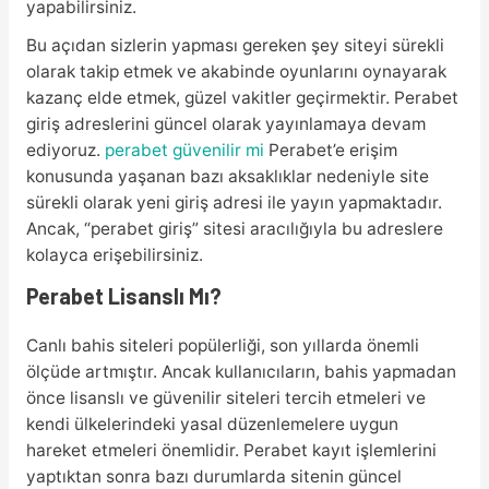
yapabilirsiniz.
Bu açıdan sizlerin yapması gereken şey siteyi sürekli
olarak takip etmek ve akabinde oyunlarını oynayarak
kazanç elde etmek, güzel vakitler geçirmektir. Perabet
giriş adreslerini güncel olarak yayınlamaya devam
ediyoruz.
perabet güvenilir mi
Perabet’e erişim
konusunda yaşanan bazı aksaklıklar nedeniyle site
sürekli olarak yeni giriş adresi ile yayın yapmaktadır.
Ancak, “perabet giriş” sitesi aracılığıyla bu adreslere
kolayca erişebilirsiniz.
Perabet Lisanslı Mı?
Canlı bahis siteleri popülerliği, son yıllarda önemli
ölçüde artmıştır. Ancak kullanıcıların, bahis yapmadan
önce lisanslı ve güvenilir siteleri tercih etmeleri ve
kendi ülkelerindeki yasal düzenlemelere uygun
hareket etmeleri önemlidir. Perabet kayıt işlemlerini
yaptıktan sonra bazı durumlarda sitenin güncel