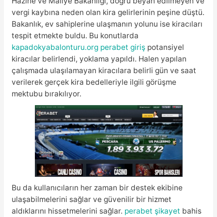
Hazine ve Maliye Bakanlığı, doğru beyan edilmeyen ve
vergi kaybına neden olan kira gelirlerinin peşine düştü.
Bakanlık, ev sahiplerine ulaşmanın yolunu ise kiracıları
tespit etmekte buldu. Bu konutlarda
kapadokyabalonturu.org perabet giriş
potansiyel
kiracılar belirlendi, yoklama yapıldı. Halen yapılan
çalışmada ulaşılamayan kiracılara belirli gün ve saat
verilerek gerçek kira bedelleriyle ilgili görüşme
mektubu bırakılıyor.
Bu da kullanıcıların her zaman bir destek ekibine
ulaşabilmelerini sağlar ve güvenilir bir hizmet
aldıklarını hissetmelerini sağlar.
perabet şikayet
bahis