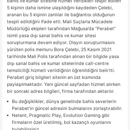
bahis ve kumar sitesine hizmet verdikleri tespit edilen
5 kişinin daha ismine ulaşıldığını kaydeden Çelebi,
aranan bu 5 kişinin zanlılar ile bağlantısı olduğunun
tespit edildiğini ifade etti. Mali Suçlarla Mücadele
Müdürlüğü ekipleri tarafından Mağusa’da “Perabet”
isimli yasa dışı sanal bahis ve kumar sitesi
soruşturmana devam ediyor. Olayın soruşturmasını
yürüten polis memuru Bora Çelebi, 25 Kasım 2021
tarihinde Mali Polis tarafından alınan bir bilgide yasa
dışı sanal bahis ve kumar sitelerinde call-centre
temsilciliği hizmeti verildiğinin öğrenildiğini belirtti.
Perabet giriş bilgileri sitenin en üst kısmında
paylaşılmaktadır. Yani güncel sayfadan hizmet alırken
bir sonraki adres bilgileri, firma tarafından aktarılır.
Bu değişiklikler, dünya genelinde bahis severlerin
Perabet’in güncel adresini bulmalarını zorlaştırabilir.
Netent, Pragmatic Play, Evolution Gaming gibi
firmaların özel üretilmiş, bol kazançlı oyunlarını
bulabilirsiniz.