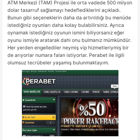
ATM Merkezi (TAM) Projesi ile orta vadede 500 milyon
dolar tasarruf sağlamayı hedeflediklerini açıkladı.
Bunun gibi seçeneklerin daha da artırıldığı bu menüde
istediğiniz oyunları daha kolay bulabilirsiniz. Ayrıca
oynamak istediğiniz oyunun ismini biliyorsanız eğer
oyunu ismiyle aratarak dahi onu bulmanız mümkündür.
Her yerden engellediler neymiş vip hizmetleriymiş bir
de arıyorlar numara falan istiyorlar. Perabet ile ilgili
olumsuz tecrübeler yaşamış bulunmaktayım.