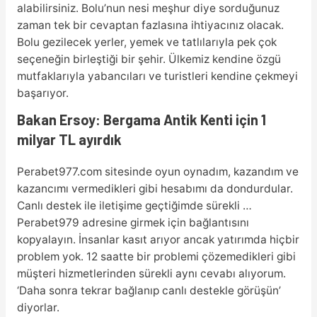
alabilirsiniz. Bolu’nun nesi meşhur diye sorduğunuz
zaman tek bir cevaptan fazlasına ihtiyacınız olacak.
Bolu gezilecek yerler, yemek ve tatlılarıyla pek çok
seçeneğin birleştiği bir şehir. Ülkemiz kendine özgü
mutfaklarıyla yabancıları ve turistleri kendine çekmeyi
başarıyor.
Bakan Ersoy: Bergama Antik Kenti için 1
milyar TL ayırdık
Perabet977.com sitesinde oyun oynadım, kazandım ve
kazancımı vermedikleri gibi hesabımı da dondurdular.
Canlı destek ile iletişime geçtiğimde sürekli …
Perabet979 adresine girmek için bağlantısını
kopyalayın. İnsanlar kasıt arıyor ancak yatırımda hiçbir
problem yok. 12 saatte bir problemi çözemedikleri gibi
müşteri hizmetlerinden sürekli aynı cevabı alıyorum.
‘Daha sonra tekrar bağlanıp canlı destekle görüşün’
diyorlar.