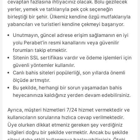
cevaptan fazlasına ihtiyacınız olacak. Bolu gezilecek
yerler, yemek ve tatlılarıyla pek çok seçeneğin
birleştiği bir şehir. Ülkemiz kendine özgü mutfaklarıyla
yabancıları ve turistleri kendine çekmeyi başarıyor.
Unutmayın, güncel adrese erişim sağlamanın en iyi
yolu Perabet’in resmi kanallarını veya güvenilir
forumları takip etmektir.
Sitenin SSL sertifikası vardır ve ödeme işlemleri için
güvenli yöntemler kullanılır.
Canlı bahis siteleri popülerliği, son yıllarda önemli
ölçüde artmıştır.
Bu şekilde, herhangi bir sorun yaşamadan bahis
heyecanınıza kaldığınız yerden devam edebilirsiniz.
Ayrıca, müşteri hizmetleri 7/24 hizmet vermektedir ve
kullanıcıların sorularına hızlıca cevap verilmektedir.
Üye olurken dikkat etmeniz gereken şey verdiğiniz
bilgileri doğru bir şekilde vermektir. Ancak bu şekilde
siteyi daha etkili kullanmaya başlayabilirsiniz. Öteki