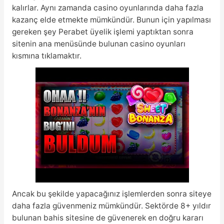
kalırlar. Aynı zamanda casino oyunlarında daha fazla
kazanç elde etmekte mümkündür. Bunun için yapılması
gereken şey Perabet üyelik işlemi yaptıktan sonra
sitenin ana menüsünde bulunan casino oyunları
kısmına tıklamaktır.
Ancak bu şekilde yapacağınız işlemlerden sonra siteye
daha fazla güvenmeniz mümkündür. Sektörde 8+ yıldır
bulunan bahis sitesine de güvenerek en doğru kararı