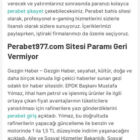
verecek ve yatırımlarınız sonrasında paranızı kolayca
perabet şikayet
çekebileceksiniz. Perabet bahis sitesi
olarak, profesyonel e-gaming hizmetlerini sizlerle
lisanslı olarak sizlere sunuyoruz. İçeriklerimizi
paylaşırken, iştiraki firmalarımızı da özenle seçiyoruz.
Perabet977.com Sitesi Paramı Geri
Vermiyor
Gezgin Haber – Gezgin Haber, seyahat, kültür, doğa ve
daha birçok konuda ilgi çekici haberler sunan gezi
odaklı bir haber sitesidir. EPDK Başkanı Mustafa
Yılmaz, ithal ham petrol ve işlenmiş ürünler ile ilgili
ortaya çıkan fiyat avantajlarının tüketicilere
yansıtılması için rafinerilere yazı gönderdiklerini
perabet giriş
açıkladı. Yılmaz, bu doğrultuda
rafinerilerin yapacağı güncelleme ile benzin ve
motorinde 1 ila 1,5 TL düzeyinde indirim yaşanacağını
açıkladı. Aile ve Sosyal Hizmetler Bakanlığı, Sosyal