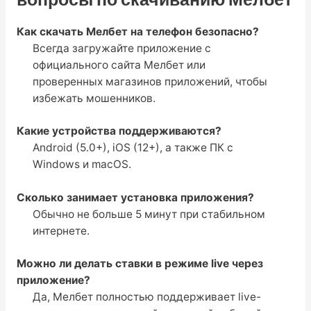
Как скачать Мелбет на телефон безопасно?
Всегда загружайте приложение с
официального сайта Мелбет или
проверенных магазинов приложений, чтобы
избежать мошенников.
Какие устройства поддерживаются?
Android (5.0+), iOS (12+), а также ПК с
Windows и macOS.
Сколько занимает установка приложения?
Обычно не больше 5 минут при стабильном
интернете.
Можно ли делать ставки в режиме live через
приложение?
Да, Мелбет полностью поддерживает live-