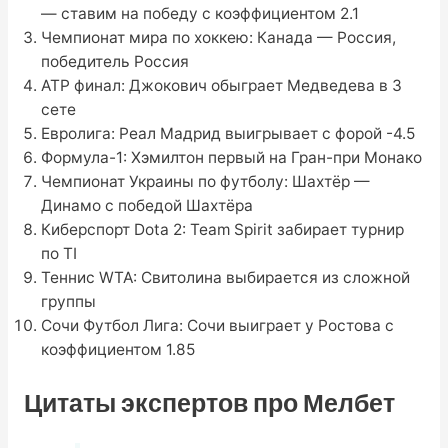
— ставим на победу с коэффициентом 2.1
Чемпионат мира по хоккею: Канада — Россия,
победитель Россия
ATP финал: Джокович обыграет Медведева в 3
сете
Евролига: Реал Мадрид выигрывает с форой -4.5
Формула-1: Хэмилтон первый на Гран-при Монако
Чемпионат Украины по футболу: Шахтёр —
Динамо с победой Шахтёра
Киберспорт Dota 2: Team Spirit забирает турнир
по TI
Теннис WTA: Свитолина выбирается из сложной
группы
Сочи Футбол Лига: Сочи выиграет у Ростова с
коэффициентом 1.85
Цитаты экспертов про Мелбет