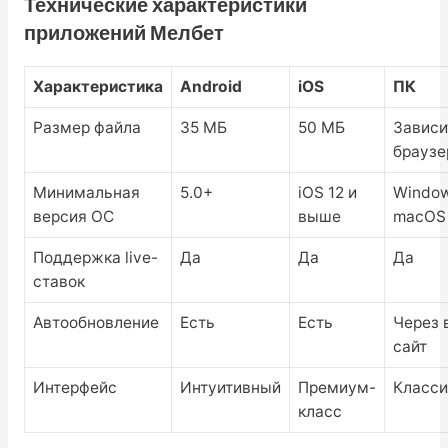
Технические характеристики
приложений Мелбет
Характеристика
Android
iOS
ПК
Размер файла
35 МБ
50 МБ
Зависи
браузе
Минимальная
5.0+
iOS 12 и
Window
версия ОС
выше
macOS 
Поддержка live-
Да
Да
Да
ставок
Автообновление
Есть
Есть
Через 
сайт
Интерфейс
Интуитивный
Премиум-
Класси
класс